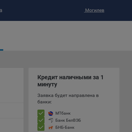
а
Могилев
ство»
)
ке и
анных.
е
и
Кредит наличными за 1
ее –
минуту
Заявка будет направлена в
банки:
т
МТбанк
вать
Банк БелВЭБ
БНБ-Банк
е