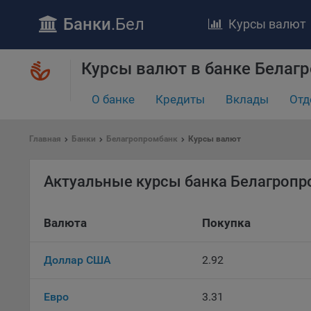
Банки
.Бел
Курсы валют
Курсы валют в банке Белаг
ПОЛОЖЕ
Обще
О банке
Кредиты
Вклады
Отд
удел
отве
Главная
Банки
Белагропромбанк
Курсы валют
Утве
«По
перс
Актуальные курсы банка Белагроп
Бела
«За
Валюта
Покупка
Поли
осу
«ban
Доллар США
2.92
файл
проц
Евро
3.31
Файл