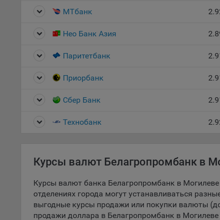
МТбанк
2.9
5.1. О
5.2. П
Нео Банк Азия
2.8
их раб
Паритетбанк
2.9
5.3. С
дальне
Приорбанк
2.9
5.4. С
Сбер Банк
2.9
9.1. Т
регист
Технобанк
2.9
коммен
коррек
пользо
может 
Курсы валют Белагропромбанк в Мо
уведом
раздел
Курсы валют банка Белагропромбанк в Могилеве 
отделениях города могут устанавливаться разные
9.2. Ф
выгодные курсы продажи или покупки валюты (дол
Данные
продажи доллара в Белагропромбанк в Могилеве - 
дополн