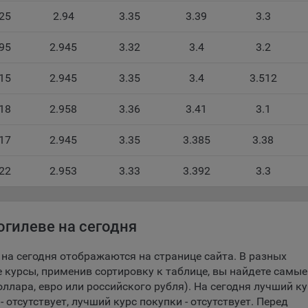
25
2.94
3.35
3.39
3.3
беспечение удобства пользователей сайтов;
овышение качества функционирования сайтов, в том числе коррект
95
2.945
3.32
3.4
3.2
оты;
15
2.945
3.35
3.4
3.512
бор аналитической информации в обобщенном виде для оценки и
йшего улучшения работы сайтов;
18
2.958
3.36
3.41
3.1
оздание и предоставление персонализированной рекламы пользова
17
2.945
3.35
3.385
3.38
ехнические (обязательные) файлы cookie, например, применяемые п
рации либо входе в систему, или для оставления отзыва либо
22
2.953
3.33
3.392
3.3
тария. Данные файлы cookie используются в целях обеспечения
тной работы сайтов и полноценного использования его функциона
вателем, не могут быть отключены в системах. Вместе с тем, польз
настроить браузер, чтобы он блокировал такие файлы сookie или
гилеве на сегодня
лял пользователя об их использовании — но в таком случае некот
ы сайта могут не работать).
на сегодня отображаются на странице сайта. В разных
 курсы, применив сортировку к таблице, вы найдете самые
ункциональные файлы cookie, например, определяющие имя пользо
лара, евро или российского рубля). На сегодня лучший ку
 файлы cookie используются для обеспечения работы некоторых
отсутствует, лучший курс покупки - отсутствует. Перед
ительных функций сайтов, например, для хранения предпочтений