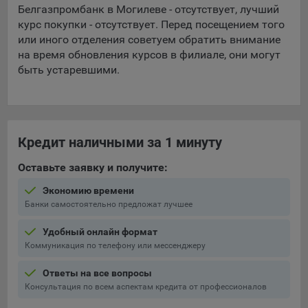
Белгазпромбанк в Могилеве - отсутствует, лучший
5.4. Создание и предоставление персонализированной
курс покупки - отсутствует. Перед посещением того
рекламы пользователю.
или иного отделения советуем обратить внимание
на время обновления курсов в филиале, они могут
9.1. Технические (обязательные) файлы cookie, например,
быть устаревшими.
применяемые при регистрации либо входе в систему, или
для оставления отзыва либо комментария. Данные файлы
cookie используются в целях обеспечения корректной
работы сайтов и полноценного использования его
функционала пользователем, не могут быть отключены в
Кредит наличными за 1 минуту
системах. Вместе с тем, пользователь может настроить
браузер, чтобы он блокировал такие файлы сookie или
Оставьте заявку и получите:
уведомлял пользователя об их использовании — но в таком
Экономию времени
случае некоторые разделы сайта могут не работать).
Банки самостоятельно предложат лучшее
9.2. Функциональные файлы cookie, например,
определяющие имя пользователя. Данные файлы cookie
Удобный онлайн формат
используются для обеспечения работы некоторых
Коммуникация по телефону или мессенджеру
дополнительных функций сайтов, например, для хранения
Ответы на все вопросы
предпочтений пользователя, в том числе имени
Консультация по всем аспектам кредита от профессионалов
пользователя или выбора языка, и для предотвращения
повторных прохождений опросов пользователями.