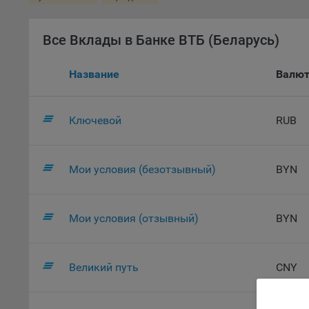
комп
указ
Все Вклады в Банке ВТБ (Беларусь)
сове
выби
напр
Название
Валю
Целя
Обще
Ключевой
RUB
пер
На с
сайт
Мои условия (безотзывный)
BYN
(зад
Общ
(вкл
Мои условия (отзывный)
BYN
стат
поль
Обще
Великий путь
CNY
это 
файл
На с