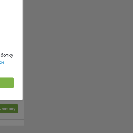
 заявку
г
 если
ть
 заявку
я
ример,
 заявку
ты
и
ботку
ки
 заявку
йте
лучае
 заявку
ожет
вой
сии
 заявку
ых