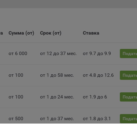
ьютера (мобильного устройства) пользователя сайта Общества,
анных в пункте 3 Политики, при их посещении для отражения дейст
ршенных пользователем. Эти файлы позволяют не вводить заново
рать те же параметры при повторном посещении того или иного са
имер, выбор языковой версии.
та
Сумма (от)
Срок (от)
Ставка
ми обработки файлов cookie являются:
ство не использует файлы cookie для идентификации субъектов
от 6 000
от 12 до 37 мес.
от 9.7 до 9.9
Подать
сональных данных.
айтах используются как файлы cookie первой стороны (устанавли
ами, которые посещает пользователь), так и сторонние файлы cook
от 100
от 1 до 58 мес.
от 4.8 до 12.6
Подать
аются сервером, расположенным вне домена наших сайтов).
ество обрабатывает обезличенные данные пользователей сайта
ючая файлы «cookie»), собираемые с помощью сервисов Интернет-
от 100
от 1 до 24 мес.
от 1.9 до 6
Подать
истики, которые служат для сбора информации о действиях
зователей на сайте, улучшения качества сайта и его содержания.
ство обрабатывает обезличенные данные о пользователе в случае
от 500
от 1 до 37 мес.
от 1.8 до 3.1
Подать
разрешено в настройках браузера пользователя (включено сохран
ов cookie и использование технологии JavaScript).
айтах обрабатываются следующие типы файлов cookie: