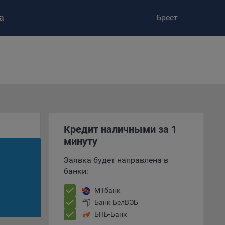
а
Брест
ство»
)
ке и
анных.
е
Кредит наличными за 1
и
ее –
минуту
Заявка будет направлена в
банки:
т
МТбанк
вать
Банк БелВЭБ
БНБ-Банк
е