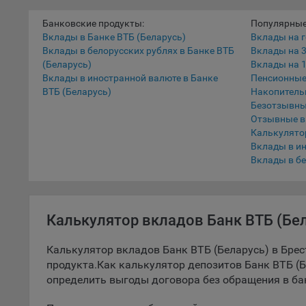
5.1. О
Банковские продукты:
Популярные
Вклады в Банке ВТБ (Беларусь)
Вклады на г
5.2. П
Вклады в белорусских рублях в Банке ВТБ
Вклады на 
их раб
(Беларусь)
Вклады на 1
Вклады в иностранной валюте в Банке
Пенсионные
5.3. С
ВТБ (Беларусь)
Накопитель
дальне
Безотзывны
Отзывные 
5.4. С
Калькулято
Вклады в и
9.1. Т
Вклады в бе
регист
коммен
коррек
пользо
Калькулятор вкладов Банк ВТБ (Бел
может 
уведом
Калькулятор вкладов Банк ВТБ (Беларусь) в Брес
раздел
продукта.Как калькулятор депозитов Банк ВТБ (Б
9.2. Ф
определить выгоды договора без обращения в ба
Данные
дополн