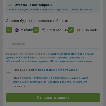
Ответы на все вопросы
При этом, некоторые браузеры позволяют посещать
Консультация по всем аспектам кредита от профессионалов
интернет-сайты в режиме «Инкогнито», чтобы ограничить
хранимый на компьютере объем информации и
Заявка будет направлена в банки:
автоматически удалять сессионные файлы cookie. Кроме
того, субъект персональных данных может удалить ранее
МТбанк
Банк БелВЭБ
БНБ-Банк
сохраненные файлов cookie выбрав соответствующую
опцию в истории браузера.
Телефон
Подробнее о параметрах управления можно ознакомиться,
Сохранить мои изменения
перейдя по внешним ссылкам, ведущим на
Предварительно ознакомившись с
условиями обработки персональных
соответствующие страницы сайтов основных браузеров:
данных ООО «Майфин»
, а также с моими
правами, связанными с
Сохранить по умолчанию
обработкой персональных данных
и
Пользовательским соглашением
:
Firefox
Принимаю условия
Пользовательского соглашения
Chrome
Даю
согласие на обработку моих персональных данных для
Safari
получения информационно-новостной рассылки рекламного
Opera
характера
Microsoft Edge
Отправить заявку
Internet Explorer