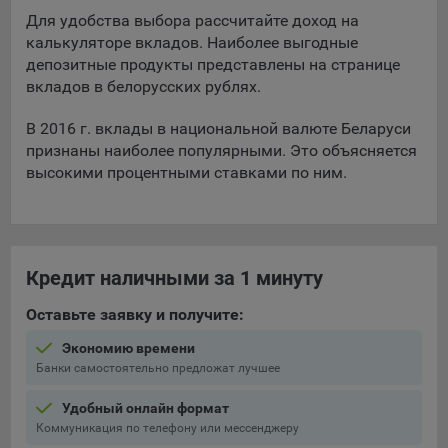
составить представление о тенденциях использования
Для удобства выбора рассчитайте доход на
сайта в целом. Общество использует информацию для
калькуляторе вкладов. Наиболее выгодные
анализа трафика на сайтах.
депозитные продукты представлены на странице
вкладов в белорусских рублях.
9.5. Файлы cookie, применяемые для определения целевой
аудитории и в рекламных целях, например Яндекс.Метрика,
В 2016 г. вклады в национальной валюте Беларуси
Google Analytics.
признаны наиболее популярными. Это объясняется
Технические/Функциональные, хранятся не более года;
высокими процентными ставками по ним.
Необходимые для функционирования веб-аналитических
платформ «Google Analytics», «Яндекс.Метрика»
(статистические), установлены на сервере Общества и не
передаются третьим лицам, часть из которых хранятся во
Кредит наличными за 1 минуту
время пользования сайтом;
Оставьте заявку и получите:
Остальные - не более года.
Экономию времени
Отключение аналитических файлов cookie не позволяет
Банки самостоятельно предложат лучшее
определять предпочтения пользователей сайта, в том числе
наиболее и наименее популярные страницы и принимать
Удобный онлайн формат
меры по совершенствованию работы сайта исходя из
Коммуникация по телефону или мессенджеру
предпочтений пользователей.