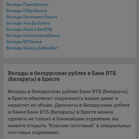
Вклады Приорбанка
Подобные функции улучшают условия работы
Вклады Сбер Банка
пользователей с сайтом.
Вклады Белинвестбанка
9.3. Файлы cookie предпочтений, например, для настройки
Вклады Альфа Банка
контента. Данные файлы cookie собирают информацию о
Вклады Банка БелВЭБ
Вклады Белгазпромбанка
выборе пользователя на сайте и его предпочтениях и
Вклады МТбанка
позволяют Обществу «запомнить» информацию о
Вклады Банка Дабрабыт
выбранном пользователем городе и других местных
настройках для того, чтобы соответствующим образом
настраивать сайт.
Вклады в белорусских рублях в Банк ВТБ
9.4. Аналитические файлы cookie, например
(Беларусь) в Бресте
Яндекс.Метрика, Google Analytics. Данные файлы cookie
собирают информацию о том, как пользователь
Вклады в белорусских рублях Банк ВТБ (Беларусь)
использовал сайты, и позволяют Обществу вносить в них
в Бресте обеспечат сохранность ваших денег и
улучшения.
нарастят их объем. Депозиты в белорусских рублях
Аналитические файлы cookie показывают, какие страницы
в банке Банк ВТБ (Беларусь) в Бресте можно
сайта Общества посещаются чаще всего, помогают
сделать не только в ближайшем отделении: вы
выявлять трудности, возникающие при использовании
можете открыть “Классик почтовый” в специальных
сайта, а также позволяют оценить эффективность
почтовых отделениях.
рекламы. Благодаря этому у Общества есть возможность