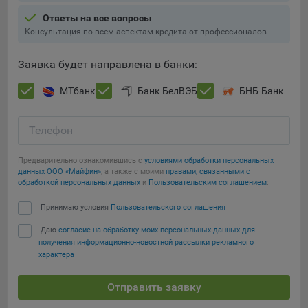
составить представление о тенденциях использования
Ответы на все вопросы
сайта в целом. Общество использует информацию для
Консультация по всем аспектам кредита от профессионалов
анализа трафика на сайтах.
9.5. Файлы cookie, применяемые для определения целевой
Заявка будет направлена в банки:
аудитории и в рекламных целях, например Яндекс.Метрика,
Google Analytics.
МТбанк
Банк БелВЭБ
БНБ-Банк
Технические/Функциональные, хранятся не более года;
Телефон
Необходимые для функционирования веб-аналитических
платформ «Google Analytics», «Яндекс.Метрика»
Предварительно ознакомившись с
условиями обработки персональных
(статистические), установлены на сервере Общества и не
данных ООО «Майфин»
, а также с моими
правами, связанными с
Сохранить мои изменения
передаются третьим лицам, часть из которых хранятся во
обработкой персональных данных
и
Пользовательским соглашением
:
время пользования сайтом;
Сохранить по умолчанию
Принимаю условия
Пользовательского соглашения
Остальные - не более года.
Даю
согласие на обработку моих персональных данных для
получения информационно-новостной рассылки рекламного
Отключение аналитических файлов cookie не позволяет
характера
определять предпочтения пользователей сайта, в том числе
наиболее и наименее популярные страницы и принимать
Отправить заявку
меры по совершенствованию работы сайта исходя из
предпочтений пользователей.