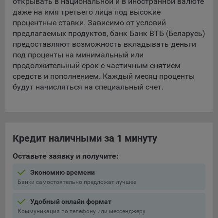
открывать в национальной и в иностранной валюте
Подобные функции улучшают условия работы
даже на имя третьего лица под высокие
пользователей с сайтом.
процентные ставки. Зависимо от условий
предлагаемых продуктов, банк Банк ВТБ (Беларусь)
9.3. Файлы cookie предпочтений, например, для настройки
предоставляют возможность вкладывать деньги
контента. Данные файлы cookie собирают информацию о
под проценты на минимальный или
выборе пользователя на сайте и его предпочтениях и
продолжительный срок с частичным снятием
позволяют Обществу «запомнить» информацию о
средств и пополнением. Каждый месяц проценты
выбранном пользователем городе и других местных
настройках для того, чтобы соответствующим образом
будут начисляться на специальный счет.
настраивать сайт.
9.4. Аналитические файлы cookie, например
Яндекс.Метрика, Google Analytics. Данные файлы cookie
собирают информацию о том, как пользователь
Кредит наличными за 1 минуту
использовал сайты, и позволяют Обществу вносить в них
улучшения.
Оставьте заявку и получите:
Аналитические файлы cookie показывают, какие страницы
Экономию времени
сайта Общества посещаются чаще всего, помогают
Банки самостоятельно предложат лучшее
выявлять трудности, возникающие при использовании
Удобный онлайн формат
сайта, а также позволяют оценить эффективность
Коммуникация по телефону или мессенджеру
рекламы. Благодаря этому у Общества есть возможность