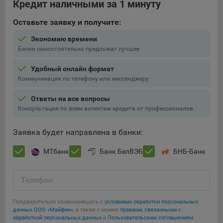
Кредит наличными за 1 минуту
составить представление о тенденциях использования
сайта в целом. Общество использует информацию для
Оставьте заявку и получите:
анализа трафика на сайтах.
Экономию времени
9.5. Файлы cookie, применяемые для определения целевой
Банки самостоятельно предложат лучшее
аудитории и в рекламных целях, например Яндекс.Метрика,
Google Analytics.
Удобный онлайн формат
Коммуникация по телефону или мессенджеру
Технические/Функциональные, хранятся не более года;
Ответы на все вопросы
Необходимые для функционирования веб-аналитических
Консультация по всем аспектам кредита от профессионалов
платформ «Google Analytics», «Яндекс.Метрика»
(статистические), установлены на сервере Общества и не
Заявка будет направлена в банки:
передаются третьим лицам, часть из которых хранятся во
время пользования сайтом;
МТбанк
Банк БелВЭБ
БНБ-Банк
Остальные - не более года.
Отключение аналитических файлов cookie не позволяет
Телефон
определять предпочтения пользователей сайта, в том числе
наиболее и наименее популярные страницы и принимать
Предварительно ознакомившись с
условиями обработки персональных
Сохранить мои изменения
меры по совершенствованию работы сайта исходя из
данных ООО «Майфин»
, а также с моими
правами, связанными с
обработкой персональных данных
и
Пользовательским соглашением
:
предпочтений пользователей.