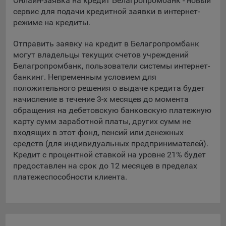
Онлайн-заявка на кредит Белагропромбанк - новый
Подобные функции улучшают условия работы
сервис для подачи кредитной заявки в интернет-
пользователей с сайтом.
режиме на кредиты.
9.3. Файлы cookie предпочтений, например, для настройки
Отправить заявку на кредит в Белагропромбанк
контента. Данные файлы cookie собирают информацию о
могут владельцы текущих счетов учреждений
выборе пользователя на сайте и его предпочтениях и
Белагропромбанк, пользователи системы интернет-
позволяют Обществу «запомнить» информацию о
банкинг. Непременным условием для
выбранном пользователем городе и других местных
положительного решения о выдаче кредита будет
настройках для того, чтобы соответствующим образом
начисление в течение 3-х месяцев до момента
настраивать сайт.
обращения на дебетовскую банковскую платежную
9.4. Аналитические файлы cookie, например
карту сумм заработной платы, других сумм не
Яндекс.Метрика, Google Analytics. Данные файлы cookie
входящих в этот фонд, пенсий или денежных
собирают информацию о том, как пользователь
средств (для индивидуальных предпринимателей).
использовал сайты, и позволяют Обществу вносить в них
Кредит с процентной ставкой на уровне 21% будет
улучшения.
предоставлен на срок до 12 месяцев в пределах
платежеспособности клиента.
Аналитические файлы cookie показывают, какие страницы
сайта Общества посещаются чаще всего, помогают
выявлять трудности, возникающие при использовании
сайта, а также позволяют оценить эффективность
рекламы. Благодаря этому у Общества есть возможность