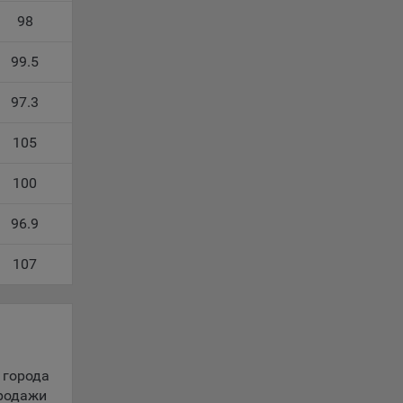
98
99.5
ность
97.3
105
телю.
100
ри
96.9
ла
107
ователь
орые
вателя.
 города
продажи