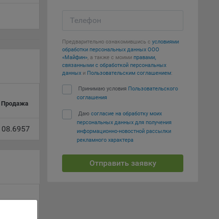
вий,
Телефон
 или
йта,
Предварительно ознакомившись с
условиями
обработки персональных данных ООО
«Майфин»
, а также с моими
правами,
связанными с обработкой персональных
данных
и
Пользовательским соглашением
:
Принимаю условия
Пользовательского
соглашения
Продажа
ваемые
ie
Даю
согласие на обработку моих
персональных данных для получения
108.6957
информационно-новостной рассылки
рекламного характера
Отправить заявку
, если
ение
Продажа