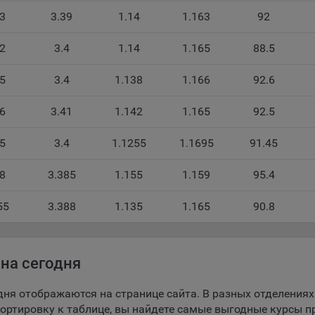
33
3.39
1.14
1.163
92
беспечение удобства пользователей сайтов;
32
3.4
1.14
1.165
88.5
овышение качества функционирования сайтов, в том числе коррект
оты;
35
3.4
1.138
1.166
92.6
бор аналитической информации в обобщенном виде для оценки и
йшего улучшения работы сайтов;
36
3.41
1.142
1.165
92.5
оздание и предоставление персонализированной рекламы пользова
35
3.4
1.1255
1.1695
91.45
ехнические (обязательные) файлы cookie, например, применяемые п
рации либо входе в систему, или для оставления отзыва либо
38
3.385
1.155
1.159
95.4
тария. Данные файлы cookie используются в целях обеспечения
тной работы сайтов и полноценного использования его функциона
55
3.388
1.135
1.165
90.8
вателем, не могут быть отключены в системах. Вместе с тем, польз
настроить браузер, чтобы он блокировал такие файлы сookie или
лял пользователя об их использовании — но в таком случае некот
ы сайта могут не работать).
на сегодня
ункциональные файлы cookie, например, определяющие имя пользо
дня отображаются на странице сайта. В разных отделениях
 файлы cookie используются для обеспечения работы некоторых
сортировку к таблице, вы найдете самые выгодные курсы 
ительных функций сайтов, например, для хранения предпочтений