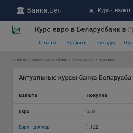
Банки
.Бел
Курсы валют
Курс евро в Беларусбанк в 
ПОЛОЖЕ
Обще
О банке
Кредиты
Вклады
Отд
удел
отве
Главная
Банки
Беларусбанк
Курсы валют
Курс евро
Утве
«По
перс
Актуальные курсы банка Беларусба
Бела
«За
Валюта
Покупка
Поли
осу
«ban
Евро
3.32
файл
проц
Евро - доллар
1.122
Файл