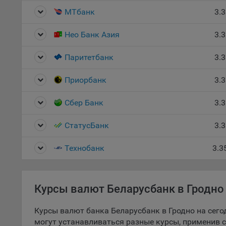
МТбанк
3.
5.1. О
Нео Банк Азия
3.
5.2. П
их раб
Паритетбанк
3.
5.3. С
дальне
Приорбанк
3.
5.4. С
Сбер Банк
3.
9.1. Т
регист
СтатусБанк
3.
коммен
коррек
Технобанк
3.3
пользо
может 
уведом
раздел
Курсы валют Беларусбанк в Гродно 
9.2. Ф
Курсы валют банка Беларусбанк в Гродно на сего
Данные
могут устанавливаться разные курсы, применив 
дополн