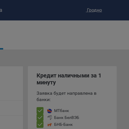
а
Гродно
ство»
)
ке и
анных.
е
и
Кредит наличными за 1
ее –
минуту
Заявка будет направлена в
банки:
т
МТбанк
вать
Банк БелВЭБ
БНБ-Банк
е