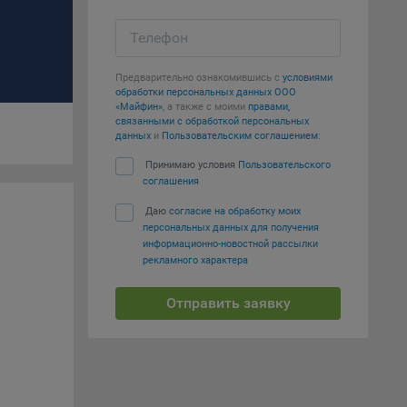
т
вать
Телефон
е
Предварительно ознакомившись с
условиями
обработки персональных данных ООО
«Майфин»
, а также с моими
правами,
вий,
связанными с обработкой персональных
 или
данных
и
Пользовательским соглашением
:
йта,
Принимаю условия
Пользовательского
соглашения
Даю
согласие на обработку моих
персональных данных для получения
информационно-новостной рассылки
рекламного характера
ваемые
ie
Отправить заявку