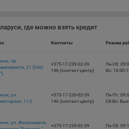
альных данных может удалить ранее сохраненные файлов cookie 
тствующую опцию в истории браузера.
нее о параметрах управления можно ознакомиться, перейдя по в
м, ведущим на соответствующие страницы сайтов основных брауз
ларуси, где можно взять кредит
fox
ес
Контакты
Режим ра
ome
ri
инск, пр.
ra
+375-17-239-02-39
Пн-Сб: 09:
ависимости, 21 (ОАО
146 (контакт-центр)
Вс: 10:00-1
osoft Edge
")
rnet Explorer
льзователь всегда может направить сообщение с имеющимся у нег
инск, ул.
+375-17-239-02-39
Пн-Пт: 09:
ом, в части использования файлов сookie, на электронную почту
екторная, 11-2
146 (контакт-центр)
Сб-Вс: Вы
тва:
info@myfin.by
налитические Cookie
инск, ул. Жилуновича,
+375-17-239-02-39
Пн-Сб: 09:
ючение аналитических cookie-файлов не позволит определять
нивермаг "Беларусь"