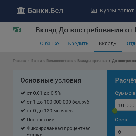
Банки
.Бел
Курсы валют
Вклад До востребования от
О банке
Кредиты
Вклады
Отд
ПОЛОЖЕ
Главная
Банки
Белинвестбанк
Вклады срочные
До востребо
Обще
удел
Основные условия
Расчё
отве
Утве
от 0.01 до 0.5%
Сумма в
«По
от 1 до 100 000 000 бел.руб
перс
Бела
от 0 до 120 месяцев
«За
Пополнение
Срок
Поли
Фиксированная процентная
осу
ставка