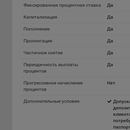
Обще
Фиксированная процентная ставка
Да
это 
файл
Капитализация
Да
На с
Пополнение
Да
Обще
поль
Пролонгация
Да
поль
рекл
Частичное снятие
Да
Иног
Периодичность выплаты
Да
эффе
процентов
зап
Обще
Прогрессивное начисление
Нет
оцен
процентов
Срок
Дополнительные условия
Допуск
Поль
депози
файл
испо
клиента
потр
потреб
верс
паспор