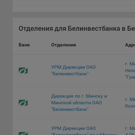
персон
соотве
Подроб
ссылка
Отделения для Белинвестбанка в Бе
Fire
Банк
Отделение
Адр
Chr
Safa
г. М
Ope
УРМ Дирекции ОАО
Нез
"Белинвестбанк"
Micr
"Гум
Inte
16. По
Дирекция по г. Минску и
г. М
вопрос
Минской области ОАО
Колл
Общес
"Белинвестбанк"
А
УРМ Дирекции ОАО
г. М
Откл
"Белинвестбанк" по г.Минску
4 (У