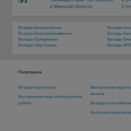
пред
и Минской области
2 эт
попу
Сайт
Статис
Вклады Беларусбанка
Вклады Аль
Вклады Белагропромбанка
Вклады Бан
Компан
Вклады Приорбанка
Вклады Бел
Вклады Сбер Банка
Вклады МТ
Янде
Адре
кон
Goog
Популярное
Inc.
Moun
Вклады в долларах
Выгодные вклады в 
Mato
валюте
Выгодные вклады в белорусских
дост
Адре
рублях
Вклады в российски
пом.
Краткосрочные вкл
Пикс
поль
Адре