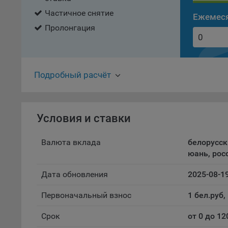
«ban
Частичное снятие
файл
Ежемеся
проц
Пролонгация
Файл
комп
указ
сове
Подробный расчёт
выби
напр
Целя
Условия и ставки
Обще
пер
Валюта вклада
белорусск
На с
юань, рос
сайт
(зад
Дата обновления
2025-08-1
Общ
Первоначальный взнос
1 бел.руб,
(вкл
стат
Срок
от 0 до 1
поль