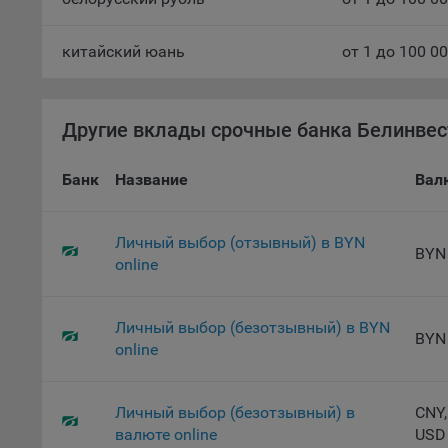
тенден
для ан
китайский юань
от 1 до 100 0
9.5. Ф
реклам
Технич
Другие вклады срочные банка Белинвес
Необхо
Банк
Название
Вал
Analyt
Общест
пользо
Личный выбор (отзывный) в BYN
BYN
Осталь
online
Отключ
предпо
Личный выбор (безотзывный) в BYN
BYN
популя
online
исходя
При эт
Личный выбор (безотзывный) в
CNY,
«Инког
валюте online
USD
автома