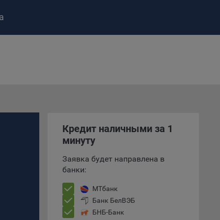
а
ство»
)
ке и
Кредит наличными за 1
анных.
минуту
е
Заявка будет направлена в
и
банки:
ее –
МТбанк
Банк БелВЭБ
БНБ-Банк