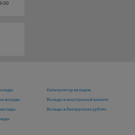
9:00
ты
 сайта.
с».
oogle,
вклады
Калькулятор вкладов
ю
ые вклады
Вклады в иностранной валюте
3Б,
 вклады
Вклады в белорусских рублях
лады
дке VK
тр. 79,