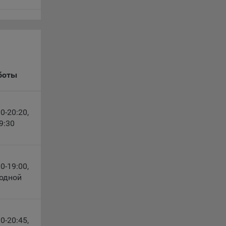
выбрав
нешним
еров:
боты
00-20:20
,
9:30
о
00-19:00
,
ходной
10-20:45
,