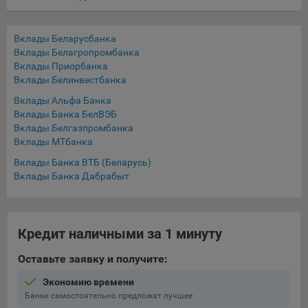
выбора (например, языкового). Техническая аналитика
используется для обеспечения корректной работы сайта.
Вклады Беларусбанка
Компании, которой мы поручаем обработку данных для
Вклады Белагропромбанка
данной цели:
Вклады Приорбанка
Сервис хранения информации, предоставляемый
Вклады Белинвестбанка
компанией, согласно договора аренды ООО «Рэкун
Вклады Альфа Банка
технолоджи», 220069 г. Минск, пр-т Дзержинского, д.3Б,
Вклады Банка БелВЭБ
пом.44.
Вклады Белгазпромбанка
Вклады МТбанка
Рекламные Cookie
Вклады Банка ВТБ (Беларусь)
Вклады Банка Дабрабыт
Отключение рекламных cookie-файлы не позволит
принимать меры по совершенствованию работы
Сайта, исходя из предпочтений пользователя, а также
осуществлять подбор рекламы, иных рекламных
Кредит наличными за 1 минуту
материалов по наиболее актуальному, подходящему
назначению для каждого конкретного пользователя.
Оставьте заявку и получите:
Компании, которым мы поручаем обработку данных для
Экономию времени
данной цели:
Банки самостоятельно предложат лучшее