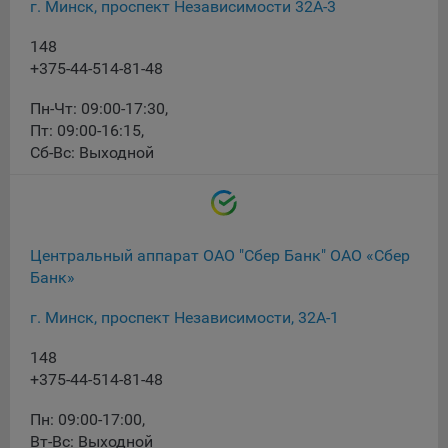
г. Минск, проспект Независимости 32А-3
конфиденциальности Яндекс
.
Google Analytics – сервис веб-аналитики,
148
предоставляемый компанией Google, Inc. Адрес: Google,
+375-44-514-81-48
Google Data Protection Office, 1600 Amphitheatre Pkwy,
Mountain View, CA 94043, USA.
Политика
Пн-Чт: 09:00-17:30
,
конфиденциальности Google.
Пт: 09:00-16:15
,
Сб-Вс: Выходной
Matomo — это система веб-аналитики, которая позволяет
следит за доступностью сервисов, предоставляемых
myfin.by.
Адрес: ООО «Рэкун технолоджи», 220069 г. Минск, пр-т
Дзержинского, д.3Б, пом.44.
Центральный аппарат ОАО "Сбер Банк" ОАО «Сбер
Пиксель VK Рекламы - сервис позволяет показывать
Банк»
рекламу на площадке VK пользователям, которые
посещали сайт.
г. Минск, проспект Независимости, 32А-1
Адрес: ООО «ВК», РФ, 125167, г. Москва, Ленинградский
проспект, д. 39, стр. 79, БЦ «SkyLight».
148
+375-44-514-81-48
Технические настройки
Пн: 09:00-17:00
,
Технические настройки хранят технические данные вашего
Вт-Вс: Выходной