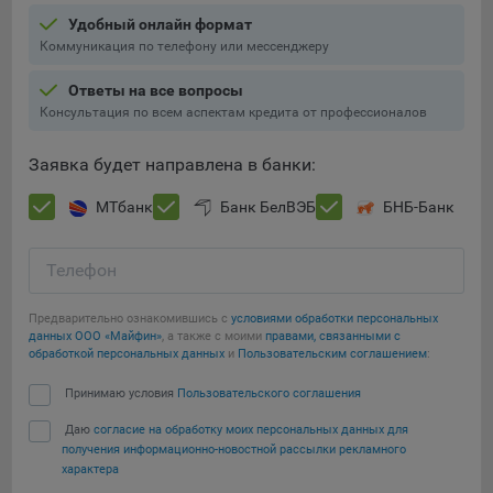
Яндекса рекламная сеть (Yandex Mobile Ads, ADFOX) -
Удобный онлайн формат
сервис показа контекстной рекламы. Адрес: Yandex
Коммуникация по телефону или мессенджеру
Europe AG, Werftestrasse 4, CH-6005 Luzern, Switzerland.
Ответы на все вопросы
Google Ads - сервис показа контекстной рекламы,
Консультация по всем аспектам кредита от профессионалов
предоставляемый компанией Google Ireland Ltd, Gordon
House Barrow Street Dublin 4, D04E5W5 Ireland.
Заявка будет направлена в банки:
МТбанк
Банк БелВЭБ
БНБ-Банк
Сохранить мои изменения
Сохранить по умолчанию
Телефон
Предварительно ознакомившись с
условиями обработки персональных
данных ООО «Майфин»
, а также с моими
правами, связанными с
обработкой персональных данных
и
Пользовательским соглашением
:
Принимаю условия
Пользовательского соглашения
Даю
согласие на обработку моих персональных данных для
получения информационно-новостной рассылки рекламного
характера