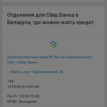
При этом, некоторые браузеры позволяют посещать
интернет-сайты в режиме «Инкогнито», чтобы ограничить
Отделения для Сбер Банка в
хранимый на компьютере объем информации и
Беларуси, где можно взять кредит
автоматически удалять сессионные файлы cookie. Кроме
того, субъект персональных данных может удалить ранее
сохраненные файлов cookie выбрав соответствующую
опцию в истории браузера.
Подробнее о параметрах управления можно ознакомиться,
перейдя по внешним ссылкам, ведущим на
соответствующие страницы сайтов основных браузеров:
Дополнительный офис №769 на Партизанском
ОАО «Сбер Банк»
Firefox
г. Минск, пр-т Партизанский, 56
Chrome
Safari
148
+375-44-514-81-48
Opera
Microsoft Edge
Пн-Пт: 10:00-19:00
,
Сб-Вс: Выходной
Internet Explorer