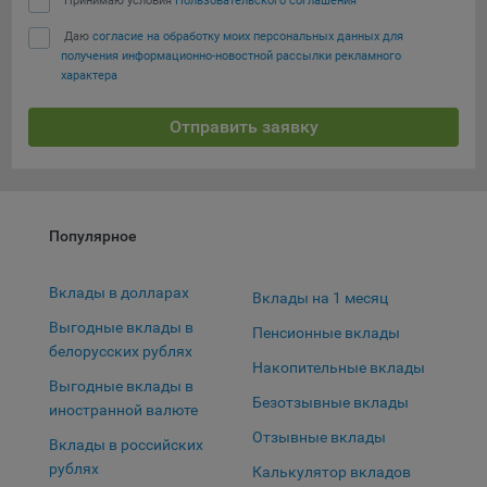
Принимаю условия
Пользовательского соглашения
Яндекса рекламная сеть (Yandex Mobile Ads, ADFOX) -
Даю
согласие на обработку моих персональных данных для
сервис показа контекстной рекламы. Адрес: Yandex
получения информационно-новостной рассылки рекламного
Europe AG, Werftestrasse 4, CH-6005 Luzern, Switzerland.
характера
Google Ads - сервис показа контекстной рекламы,
предоставляемый компанией Google Ireland Ltd, Gordon
Отправить заявку
House Barrow Street Dublin 4, D04E5W5 Ireland.
Сохранить мои изменения
Сохранить по умолчанию
Популярное
Вклады в долларах
Вклады на 1 месяц
Выгодные вклады в
Пенсионные вклады
белорусских рублях
Накопительные вклады
Выгодные вклады в
Безотзывные вклады
иностранной валюте
Отзывные вклады
Вклады в российских
рублях
Калькулятор вкладов