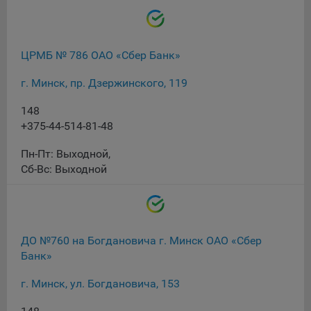
16. Пользователь всегда может направить сообщение с
имеющимся у него вопросом, в части использования
файлов сookie, на электронную почту Общества:
info@myfin.by
ЦРМБ № 786 ОАО «Сбер Банк»
Аналитические Cookie
г. Минск, пр. Дзержинского, 119
Отключение аналитических cookie-файлов не позволит
148
определять предпочтения пользователей Сайта, в том
+375-44-514-81-48
числе наиболее и наименее популярные страницы и
принимать меры по совершенствованию работы Сайта
Пн-Пт: Выходной
,
исходя из предпочтений пользователей
Сб-Вс: Выходной
Статистические куки позволяют определять предпочтения
пользователей сайта.
Компании, которым мы поручаем обработку
ДО №760 на Богдановича г. Минск ОАО «Сбер
статистических cookies:
Банк»
Яндекс Метрика – сервис веб-аналитики,
г. Минск, ул. Богдановича, 153
предоставляемый ООО «Яндекс». Адрес: г. Москва, ул.
Льва Толстого, д. 16, 119021.
Политика