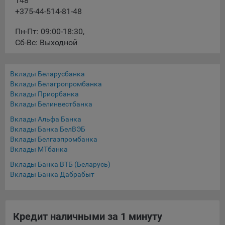
148
конфиденциальности Яндекс
.
+375-44-514-81-48
Google Analytics – сервис веб-аналитики,
Пн-Пт: 09:00-18:30
предоставляемый компанией Google, Inc. Адрес: Google,
,
Google Data Protection Office, 1600 Amphitheatre Pkwy,
Сб-Вс: Выходной
Mountain View, CA 94043, USA.
Политика
конфиденциальности Google.
Вклады Беларусбанка
Matomo — это система веб-аналитики, которая позволяет
Вклады Белагропромбанка
следит за доступностью сервисов, предоставляемых
Вклады Приорбанка
myfin.by.
Вклады Белинвестбанка
Адрес: ООО «Рэкун технолоджи», 220069 г. Минск, пр-т
Вклады Альфа Банка
Дзержинского, д.3Б, пом.44.
Вклады Банка БелВЭБ
Пиксель VK Рекламы - сервис позволяет показывать
Вклады Белгазпромбанка
рекламу на площадке VK пользователям, которые
Вклады МТбанка
посещали сайт.
Вклады Банка ВТБ (Беларусь)
Адрес: ООО «ВК», РФ, 125167, г. Москва, Ленинградский
Вклады Банка Дабрабыт
проспект, д. 39, стр. 79, БЦ «SkyLight».
Технические настройки
Технические настройки хранят технические данные вашего
Кредит наличными за 1 минуту