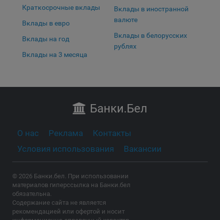
Краткосрочные вклады
Вклады в иностранной
валюте
Вклады в евро
Вклады в белорусских
Вклады на год
рублях
Вклады на 3 месяца
Банки
.Бел
О нас
Реклама
Контакты
Условия использования
Вакансии
© 2026 Банки.бел. При использовании
материалов гиперссылка на Банки.бел
обязательна.
Содержание сайта не является
рекомендацией или офертой и носит