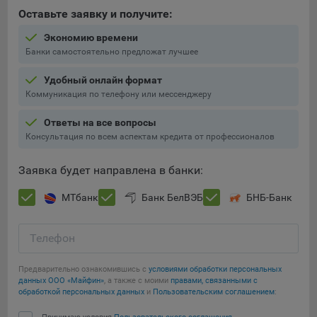
выбора (например, языкового). Техническая аналитика
Оставьте заявку и получите:
используется для обеспечения корректной работы сайта.
Экономию времени
Компании, которой мы поручаем обработку данных для
Банки самостоятельно предложат лучшее
данной цели:
Удобный онлайн формат
Сервис хранения информации, предоставляемый
Коммуникация по телефону или мессенджеру
компанией, согласно договора аренды ООО «Рэкун
технолоджи», 220069 г. Минск, пр-т Дзержинского, д.3Б,
Ответы на все вопросы
пом.44.
Консультация по всем аспектам кредита от профессионалов
Рекламные Cookie
Заявка будет направлена в банки:
Отключение рекламных cookie-файлы не позволит
МТбанк
Банк БелВЭБ
БНБ-Банк
принимать меры по совершенствованию работы
Сайта, исходя из предпочтений пользователя, а также
осуществлять подбор рекламы, иных рекламных
Телефон
материалов по наиболее актуальному, подходящему
назначению для каждого конкретного пользователя.
Предварительно ознакомившись с
условиями обработки персональных
данных ООО «Майфин»
, а также с моими
правами, связанными с
Компании, которым мы поручаем обработку данных для
обработкой персональных данных
и
Пользовательским соглашением
:
данной цели: