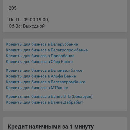
16. Пользователь всегда может направить сообщение с
205
имеющимся у него вопросом, в части использования
файлов сookie, на электронную почту Общества:
Пн-Пт: 09:00-19:00
,
info@myfin.by
Сб-Вс: Выходной
Аналитические Cookie
Кредиты для бизнеса в Беларусбанке
Отключение аналитических cookie-файлов не позволит
Кредиты для бизнеса в Белагропромбанке
определять предпочтения пользователей Сайта, в том
Кредиты для бизнеса в Приорбанке
числе наиболее и наименее популярные страницы и
Кредиты для бизнеса в Сбер Банке
принимать меры по совершенствованию работы Сайта
исходя из предпочтений пользователей
Кредиты для бизнеса в Белинвестбанке
Кредиты для бизнеса в Альфа Банке
Статистические куки позволяют определять предпочтения
Кредиты для бизнеса в Белгазпромбанке
пользователей сайта.
Кредиты для бизнеса в МТбанке
Кредиты для бизнеса в Банке ВТБ (Беларусь)
Компании, которым мы поручаем обработку
Кредиты для бизнеса в Банке Дабрабыт
статистических cookies:
Яндекс Метрика – сервис веб-аналитики,
предоставляемый ООО «Яндекс». Адрес: г. Москва, ул.
Кредит наличными за 1 минуту
Льва Толстого, д. 16, 119021.
Политика