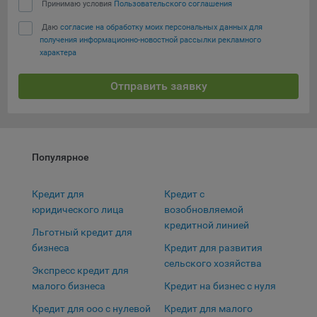
выбора (например, языкового). Техническая аналитика
Принимаю условия
Пользовательского соглашения
используется для обеспечения корректной работы сайта.
Даю
согласие на обработку моих персональных данных для
Компании, которой мы поручаем обработку данных для
получения информационно-новостной рассылки рекламного
характера
данной цели:
Сервис хранения информации, предоставляемый
Отправить заявку
компанией, согласно договора аренды ООО «Рэкун
Сохранить мои изменения
технолоджи», 220069 г. Минск, пр-т Дзержинского, д.3Б,
пом.44.
Сохранить по умолчанию
Рекламные Cookie
Популярное
Отключение рекламных cookie-файлы не позволит
Кредит для
Кредит с
принимать меры по совершенствованию работы
юридического лица
возобновляемой
Сайта, исходя из предпочтений пользователя, а также
кредитной линией
осуществлять подбор рекламы, иных рекламных
Льготный кредит для
материалов по наиболее актуальному, подходящему
бизнеса
Кредит для развития
назначению для каждого конкретного пользователя.
сельского хозяйства
Экспресс кредит для
малого бизнеса
Кредит на бизнес с нуля
Компании, которым мы поручаем обработку данных для
данной цели:
Кредит для ооо с нулевой
Кредит для малого