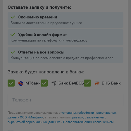
конфиденциальности Яндекс
.
Оставьте заявку и получите:
Google Analytics – сервис веб-аналитики,
Экономию времени
предоставляемый компанией Google, Inc. Адрес: Google,
Банки самостоятельно предложат лучшее
Google Data Protection Office, 1600 Amphitheatre Pkwy,
Mountain View, CA 94043, USA.
Политика
Удобный онлайн формат
конфиденциальности Google.
Коммуникация по телефону или мессенджеру
Matomo — это система веб-аналитики, которая позволяет
следит за доступностью сервисов, предоставляемых
Ответы на все вопросы
myfin.by.
Консультация по всем аспектам кредита от профессионалов
Адрес: ООО «Рэкун технолоджи», 220069 г. Минск, пр-т
Дзержинского, д.3Б, пом.44.
Заявка будет направлена в банки:
Пиксель VK Рекламы - сервис позволяет показывать
МТбанк
Банк БелВЭБ
БНБ-Банк
рекламу на площадке VK пользователям, которые
посещали сайт.
Адрес: ООО «ВК», РФ, 125167, г. Москва, Ленинградский
Телефон
проспект, д. 39, стр. 79, БЦ «SkyLight».
Предварительно ознакомившись с
условиями обработки персональных
Технические настройки
данных ООО «Майфин»
, а также с моими
правами, связанными с
обработкой персональных данных
и
Пользовательским соглашением
:
Технические настройки хранят технические данные вашего