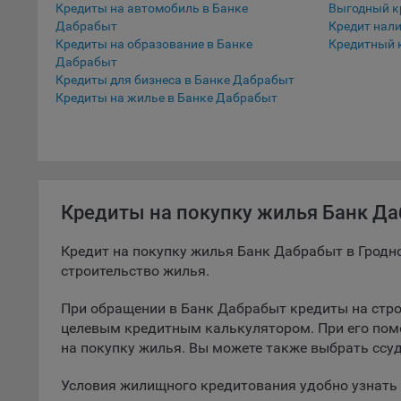
Кредиты на автомобиль в Банке
Выгодный к
Дабрабыт
Кредит нал
5.1. О
Кредиты на образование в Банке
Кредитный 
5.2. П
Дабрабыт
их раб
Кредиты для бизнеса в Банке Дабрабыт
Кредиты на жилье в Банке Дабрабыт
5.3. С
дальне
5.4. С
9.1. Т
Кредиты на покупку жилья Банк Да
регист
коммен
коррек
Кредит на покупку жилья Банк Дабрабыт в Гродн
пользо
строительство жилья.
может 
уведом
При обращении в Банк Дабрабыт кредиты на стро
раздел
целевым кредитным калькулятором. При его пом
на покупку жилья. Вы можете также выбрать ссу
9.2. Ф
Данные
Условия жилищного кредитования удобно узнать 
дополн