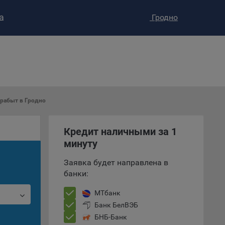
а
Гродно
ство»
)
ке и
анных.
брабыт в Гродно
е
и
Кредит наличными за 1
ее –
минуту
Заявка будет направлена в
банки:
т
МТбанк
вать
Банк БелВЭБ
БНБ-Банк
е