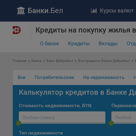
Банки
.Бел
Курсы валют
Кредиты на покупку жилья в
ПОЛОЖЕ
Обще
О банке
Кредиты
Вклады
Отд
удел
отве
Главная
Банки
Банк Дабрабыт
Все кредиты Банка Дабрабыт
Утве
«По
перс
Все
Потребительские
На недвижимость
Бела
«За
Калькулятор кредитов в Банке 
Поли
осу
Стоимость недвижимости, BYN
Первонача
«ban
файл
проц
Тип недвижимости
Файл