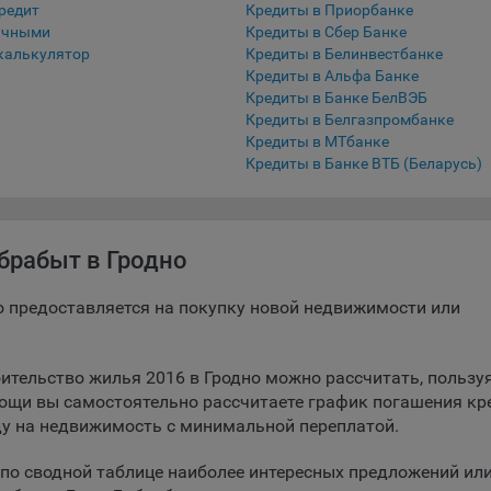
редит
Кредиты в Приорбанке
ичными
Кредиты в Сбер Банке
беспечение удобства пользователей сайтов;
калькулятор
Кредиты в Белинвестбанке
овышение качества функционирования сайтов, в том числе коррект
Кредиты в Альфа Банке
оты;
Кредиты в Банке БелВЭБ
Кредиты в Белгазпромбанке
бор аналитической информации в обобщенном виде для оценки и
Кредиты в МТбанке
йшего улучшения работы сайтов;
Кредиты в Банке ВТБ (Беларусь)
оздание и предоставление персонализированной рекламы пользова
ехнические (обязательные) файлы cookie, например, применяемые п
брабыт в Гродно
рации либо входе в систему, или для оставления отзыва либо
тария. Данные файлы cookie используются в целях обеспечения
тной работы сайтов и полноценного использования его функциона
о предоставляется на покупку новой недвижимости или
вателем, не могут быть отключены в системах. Вместе с тем, польз
настроить браузер, чтобы он блокировал такие файлы сookie или
лял пользователя об их использовании — но в таком случае некот
ительство жилья 2016 в Гродно можно рассчитать, пользу
ы сайта могут не работать).
ощи вы самостоятельно рассчитаете график погашения кр
ду на недвижимость с минимальной переплатой.
ункциональные файлы cookie, например, определяющие имя пользо
 файлы cookie используются для обеспечения работы некоторых
по сводной таблице наиболее интересных предложений ил
ительных функций сайтов, например, для хранения предпочтений