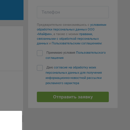
вий,
Телефон
 или
йта,
Предварительно ознакомившись с
условиями
обработки персональных данных ООО
«Майфин»
, а также с моими
правами,
связанными с обработкой персональных
данных
и
Пользовательским соглашением
:
Принимаю условия
Пользовательского
соглашения
ваемые
ie
Даю
согласие на обработку моих
персональных данных для получения
информационно-новостной рассылки
рекламного характера
Отправить заявку
, если
ение