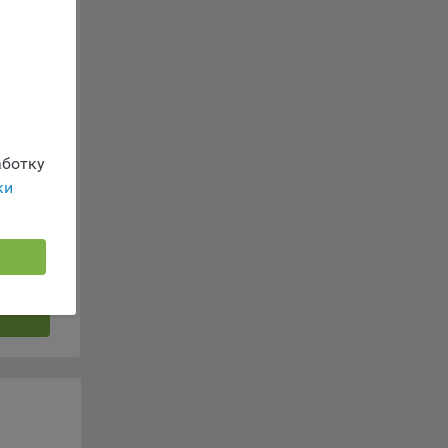
г
 если
ть
я
ример,
ты
ботку
и
льных
ки
йте
лучае
ожет
вой
сии
ых