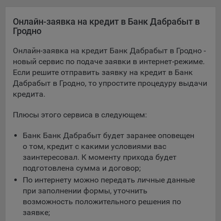
Подобные функции улучшают условия работы
пользователей с сайтом.
Онлайн-заявка на кредит в Банк Дабрабыт в
Гродно
9.3. Файлы cookie предпочтений, например, для настройки
контента. Данные файлы cookie собирают информацию о
Онлайн-заявка на кредит Банк Дабрабыт в Гродно -
выборе пользователя на сайте и его предпочтениях и
новый сервис по подаче заявки в интернет-режиме.
позволяют Обществу «запомнить» информацию о
Если решите отправить заявку на кредит в Банк
выбранном пользователем городе и других местных
Дабрабыт в Гродно, то упростите процедуру выдачи
настройках для того, чтобы соответствующим образом
кредита.
настраивать сайт.
Плюсы этого сервиса в следующем:
9.4. Аналитические файлы cookie, например
Яндекс.Метрика, Google Analytics. Данные файлы cookie
Банк Банк Дабрабыт будет заранее оповещен
собирают информацию о том, как пользователь
о том, кредит с какими условиями вас
использовал сайты, и позволяют Обществу вносить в них
заинтересовал. К моменту прихода будет
улучшения.
подготовлена сумма и договор;
Аналитические файлы cookie показывают, какие страницы
По интернету можно передать личные данные
сайта Общества посещаются чаще всего, помогают
при заполнении формы, уточнить
выявлять трудности, возникающие при использовании
возможность положительного решения по
сайта, а также позволяют оценить эффективность
заявке;
рекламы. Благодаря этому у Общества есть возможность