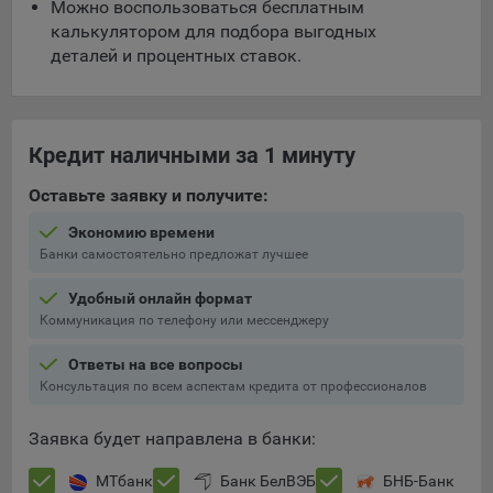
Можно воспользоваться бесплатным
составить представление о тенденциях использования
калькулятором для подбора выгодных
сайта в целом. Общество использует информацию для
деталей и процентных ставок.
анализа трафика на сайтах.
9.5. Файлы cookie, применяемые для определения целевой
аудитории и в рекламных целях, например Яндекс.Метрика,
Google Analytics.
Кредит наличными за 1 минуту
Технические/Функциональные, хранятся не более года;
Оставьте заявку и получите:
Необходимые для функционирования веб-аналитических
Экономию времени
платформ «Google Analytics», «Яндекс.Метрика»
Банки самостоятельно предложат лучшее
(статистические), установлены на сервере Общества и не
передаются третьим лицам, часть из которых хранятся во
Удобный онлайн формат
время пользования сайтом;
Коммуникация по телефону или мессенджеру
Остальные - не более года.
Ответы на все вопросы
Консультация по всем аспектам кредита от профессионалов
Отключение аналитических файлов cookie не позволяет
определять предпочтения пользователей сайта, в том числе
Заявка будет направлена в банки:
наиболее и наименее популярные страницы и принимать
меры по совершенствованию работы сайта исходя из
МТбанк
Банк БелВЭБ
БНБ-Банк
предпочтений пользователей.