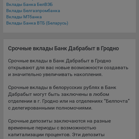
Вклады Банка БелВЭБ
При этом, некоторые браузеры позволяют посещать
Вклады Белгазпромбанка
интернет-сайты в режиме «Инкогнито», чтобы ограничить
Вклады МТбанка
хранимый на компьютере объем информации и
Вклады Банка ВТБ (Беларусь)
автоматически удалять сессионные файлы cookie. Кроме
того, субъект персональных данных может удалить ранее
сохраненные файлов cookie выбрав соответствующую
Срочные вклады Банк Дабрабыт в Гродно
опцию в истории браузера.
Подробнее о параметрах управления можно ознакомиться,
Срочные вклады в Банк Дабрабыт в Гродно
перейдя по внешним ссылкам, ведущим на
открывают для вас новые возможности создавать
соответствующие страницы сайтов основных браузеров:
и значительно увеличивать накопления.
Firefox
Срочные вклады в белорусских рублях в Банк
Дабрабыт могут быть заключены в любом
Chrome
отделении в г. Гродно или на отделениях “Белпочта”
Safari
с делегированными полномочиями.
Opera
Срочные депозиты заключаются на разные
Microsoft Edge
временные периоды с возможностью
Internet Explorer
капитализации процентов. Эти депозиты