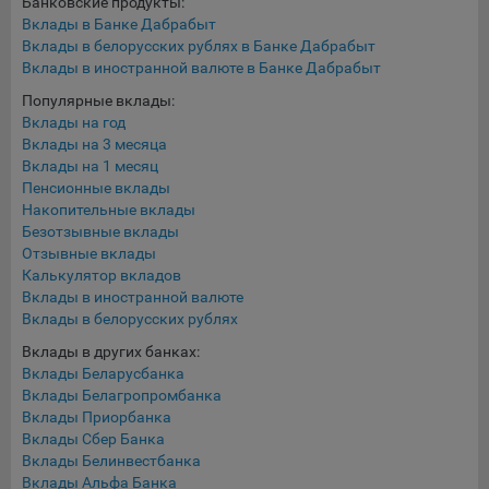
Банковские продукты:
составить представление о тенденциях использования
Вклады в Банке Дабрабыт
сайта в целом. Общество использует информацию для
Вклады в белорусских рублях в Банке Дабрабыт
анализа трафика на сайтах.
Вклады в иностранной валюте в Банке Дабрабыт
9.5. Файлы cookie, применяемые для определения целевой
Популярные вклады:
аудитории и в рекламных целях, например Яндекс.Метрика,
Вклады на год
Google Analytics.
Вклады на 3 месяца
Вклады на 1 месяц
Технические/Функциональные, хранятся не более года;
Пенсионные вклады
Накопительные вклады
Необходимые для функционирования веб-аналитических
Безотзывные вклады
платформ «Google Analytics», «Яндекс.Метрика»
Отзывные вклады
(статистические), установлены на сервере Общества и не
Калькулятор вкладов
передаются третьим лицам, часть из которых хранятся во
Вклады в иностранной валюте
время пользования сайтом;
Вклады в белорусских рублях
Вклады в других банках:
Остальные - не более года.
Вклады Беларусбанка
Отключение аналитических файлов cookie не позволяет
Вклады Белагропромбанка
определять предпочтения пользователей сайта, в том числе
Вклады Приорбанка
наиболее и наименее популярные страницы и принимать
Вклады Сбер Банка
Вклады Белинвестбанка
меры по совершенствованию работы сайта исходя из
Вклады Альфа Банка
предпочтений пользователей.