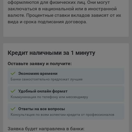
оформляются для физических лиц. Они могут
16. Пользователь всегда может направить сообщение с
заключаться в национальной или в иностранной
имеющимся у него вопросом, в части использования
валюте. Процентные ставки вкладов зависят от их
файлов сookie, на электронную почту Общества:
вида и срока подписания договора.
info@myfin.by
Аналитические Cookie
Отключение аналитических cookie-файлов не позволит
Кредит наличными за 1 минуту
определять предпочтения пользователей Сайта, в том
числе наиболее и наименее популярные страницы и
Оставьте заявку и получите:
принимать меры по совершенствованию работы Сайта
исходя из предпочтений пользователей
Экономию времени
Банки самостоятельно предложат лучшее
Статистические куки позволяют определять предпочтения
пользователей сайта.
Удобный онлайн формат
Коммуникация по телефону или мессенджеру
Компании, которым мы поручаем обработку
статистических cookies:
Ответы на все вопросы
Консультация по всем аспектам кредита от профессионалов
Яндекс Метрика – сервис веб-аналитики,
предоставляемый ООО «Яндекс». Адрес: г. Москва, ул.
Заявка будет направлена в банки:
Льва Толстого, д. 16, 119021.
Политика