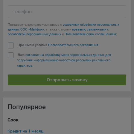
Яндекса рекламная сеть (Yandex Mobile Ads, ADFOX) -
сервис показа контекстной рекламы. Адрес: Yandex
Телефон
Europe AG, Werftestrasse 4, CH-6005 Luzern, Switzerland.
Предварительно ознакомившись с
условиями обработки персональных
Google Ads - сервис показа контекстной рекламы,
данных ООО «Майфин»
, а также с моими
правами, связанными с
предоставляемый компанией Google Ireland Ltd, Gordon
обработкой персональных данных
и
Пользовательским соглашением
:
House Barrow Street Dublin 4, D04E5W5 Ireland.
Принимаю условия
Пользовательского соглашения
Даю
согласие на обработку моих персональных данных для
Сохранить мои изменения
получения информационно-новостной рассылки рекламного
характера
Сохранить по умолчанию
Отправить заявку
Популярное
Срок
Су
Кредит на 1 месяц
Кре