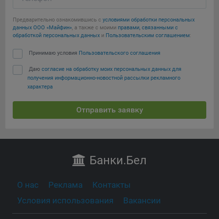
Предварительно ознакомившись с
условиями обработки персональных
данных ООО «Майфин»
, а также с моими
правами, связанными с
обработкой персональных данных
и
Пользовательским соглашением
:
Принимаю условия
Пользовательского соглашения
Даю
согласие на обработку моих персональных данных для
получения информационно-новостной рассылки рекламного
характера
Отправить заявку
Банки
.Бел
О нас
Реклама
Контакты
Условия использования
Вакансии