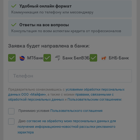
Яндекса рекламная сеть (Yandex Mobile Ads, ADFOX) -
Удобный онлайн формат
сервис показа контекстной рекламы. Адрес: Yandex
Коммуникация по телефону или мессенджеру
Europe AG, Werftestrasse 4, CH-6005 Luzern, Switzerland.
Ответы на все вопросы
Сохранить мои изменения
Google Ads - сервис показа контекстной рекламы,
Консультация по всем аспектам кредита от профессионалов
предоставляемый компанией Google Ireland Ltd, Gordon
Сохранить по умолчанию
House Barrow Street Dublin 4, D04E5W5 Ireland.
Заявка будет направлена в банки:
МТбанк
Банк БелВЭБ
БНБ-Банк
Телефон
Предварительно ознакомившись с
условиями обработки персональных
данных ООО «Майфин»
, а также с моими
правами, связанными с
обработкой персональных данных
и
Пользовательским соглашением
:
Принимаю условия
Пользовательского соглашения
Даю
согласие на обработку моих персональных данных для
получения информационно-новостной рассылки рекламного
характера