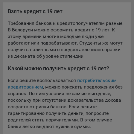
16. Пользователь всегда может направить сообщение с
имеющимся у него вопросом, в части использования
Взять кредит с 19 лет
файлов сookie, на электронную почту Общества:
Требования банков к кредитополучателям разные.
info@myfin.by
В Беларуси можно оформить кредит с 19 лет. К
Аналитические Cookie
этому времени многие молодые люди уже
работают или подрабатывают. Студенты же могут
Отключение аналитических cookie-файлов не позволит
получить наличными с предоставлением справки
определять предпочтения пользователей Сайта, в том
из деканата об уровне стипендии.
числе наиболее и наименее популярные страницы и
принимать меры по совершенствованию работы Сайта
Какой можно получить кредит с 19 лет?
исходя из предпочтений пользователей
Если решите воспользоваться
потребительским
Статистические куки позволяют определять предпочтения
кредитованием
, можно поискать предложения без
пользователей сайта.
справок. По ним условия не самые выгодные,
поскольку при отсутствии доказательства дохода
Компании, которым мы поручаем обработку
возрастают риски банков. Если решите
статистических cookies:
гарантированно получить деньги, попросите
Яндекс Метрика – сервис веб-аналитики,
родителей стать поручителями. В этом случае
предоставляемый ООО «Яндекс». Адрес: г. Москва, ул.
банки легко выдают нужные суммы.
Льва Толстого, д. 16, 119021.
Политика