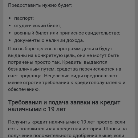
конфиденциальности Яндекс
.
Предоставить нужно будет:
Google Analytics – сервис веб-аналитики,
паспорт;
предоставляемый компанией Google, Inc. Адрес: Google,
студенческий билет;
Google Data Protection Office, 1600 Amphitheatre Pkwy,
Mountain View, CA 94043, USA.
Политика
военный билет или приписное свидетельство;
конфиденциальности Google.
документы о наличии дохода.
Matomo — это система веб-аналитики, которая позволяет
При выборе целевых программ деньги будут
следит за доступностью сервисов, предоставляемых
выданы на конкретную цель, они не могут быть
myfin.by.
потрачены просто так. Кредиты выдаются
Адрес: ООО «Рэкун технолоджи», 220069 г. Минск, пр-т
безналичным путем, средства перечисляются на
Дзержинского, д.3Б, пом.44.
счет продавца. Нецелевые виды предполагают
менее строгие требования к кредитополучателю и
Пиксель VK Рекламы - сервис позволяет показывать
обеспечению.
рекламу на площадке VK пользователям, которые
посещали сайт.
Требования и подача заявки на кредит
Адрес: ООО «ВК», РФ, 125167, г. Москва, Ленинградский
наличными с 19 лет
проспект, д. 39, стр. 79, БЦ «SkyLight».
Получить кредит наличными с 19 лет просто, если
Технические настройки
есть положительная кредитная история. Шансы на
Технические настройки хранят технические данные вашего
получение положительного одобрения выше, если