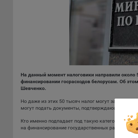
комп
указ
сове
выби
напр
Целя
Обще
пер
На с
сайт
На данный момент налоговики направили около 
(зад
финансировании госрасходов белорусам. Об этом
Общ
Шевченко.
(вкл
стат
Но даже из этих 50 тысяч налог могут заплатить 
поль
могут подать документы, подтверждающие это, п
Обще
Оформлен
это 
Кто именно подпадает под такую категорию и дру
файл
на финансирование государственных расходов».
На с