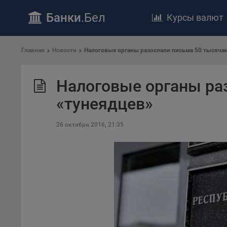
Банки
.Бел
Курсы валют
ПОЛОЖЕ
Главная
Новости
​Налоговые органы разослали письма 50 тысяча
Обще
удел
​Налоговые органы р
отве
«тунеядцев»
Утве
«По
перс
26 октября 2016, 21:35
Бела
«За
Поли
осу
«ban
файл
проц
Файл