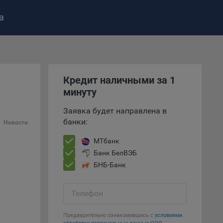
а
ство»
)
ке и
Кредит наличными за 1
анных.
минуту
Заявка будет направлена в
е
банки:
и
Новости
ее –
МТбанк
Банк БелВЭБ
БНБ-Банк
т
вать
Телефон
е
Предварительно ознакомившись с
условиями