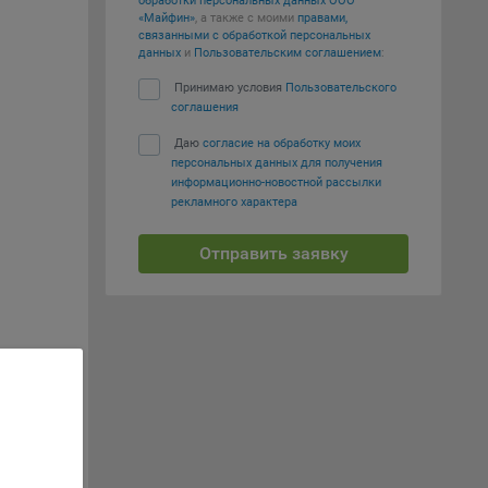
обработки персональных данных ООО
«Майфин»
, а также с моими
правами,
вий,
связанными с обработкой персональных
 или
данных
и
Пользовательским соглашением
:
йта,
Принимаю условия
Пользовательского
соглашения
Даю
согласие на обработку моих
персональных данных для получения
информационно-новостной рассылки
рекламного характера
ваемые
ie
Отправить заявку
ты, еще
, если
ение
е «Сбор