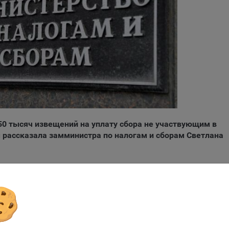
ьютера (мобильного устройства) пользователя сайта Общества,
анных в пункте 3 Политики, при их посещении для отражения дейст
ршенных пользователем. Эти файлы позволяют не вводить заново
рать те же параметры при повторном посещении того или иного са
имер, выбор языковой версии.
ми обработки файлов cookie являются:
ство не использует файлы cookie для идентификации субъектов
сональных данных.
айтах используются как файлы cookie первой стороны (устанавли
ами, которые посещает пользователь), так и сторонние файлы cook
50 тысяч извещений на уплату сбора не участвующим в
аются сервером, расположенным вне домена наших сайтов).
 рассказала замминистра по налогам и сборам Светлана
ество обрабатывает обезличенные данные пользователей сайта
ючая файлы «cookie»), собираемые с помощью сервисов Интернет-
истики, которые служат для сбора информации о действиях
не все. Люди, имеющие право на освобождение от его упла
зователей на сайте, улучшения качества сайта и его содержания.
ояснила замминистра.
ство обрабатывает обезличенные данные о пользователе в случае
ие заявки
разрешено в настройках браузера пользователя (включено сохран
гие пояснения размещены на сайте министерства в раздел
ов cookie и использование технологии JavaScript).
айтах обрабатываются следующие типы файлов cookie:
Отправить заявку