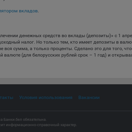
ительных функций сайтов, например, для хранения предпочтений
вателя, в том числе имени пользователя или выбора языка, и для
лятором вкладов
.
вращения повторных прохождений опросов пользователями. Под
и улучшают условия работы пользователей с сайтом.
айлы cookie предпочтений, например, для настройки контента. Данн
влечении денежных средств во вклады (депозиты)» с 1 апр
cookie собирают информацию о выборе пользователя на сайте и ег
оходный налог. Но только тем, кто имеет депозиты в валю
чтениях и позволяют Обществу «запомнить» информацию о выбр
е вся сумма, а только проценты. Сделано это для того, чт
вателем городе и других местных настройках для того, чтобы
 валюте (для белорусских рублей срок – 1 год) и открыва
тствующим образом настраивать сайт.
Сохранить по умолчани
Сохранить мои изменения
налитические файлы cookie, например Яндекс.Метрика, Google Analyt
 файлы cookie собирают информацию о том, как пользователь
зовал сайты, и позволяют Обществу вносить в них улучшения.
ические файлы cookie показывают, какие страницы сайта Общест
ются чаще всего, помогают выявлять трудности, возникающие пр
такты
Условия использования
Вакансии
зовании сайта, а также позволяют оценить эффективность реклам
аря этому у Общества есть возможность составить представление
циях использования сайта в целом. Общество использует информ
ализа трафика на сайтах.
а Банки.бел обязательна.
сит информационно-справочный характер.
айлы cookie, применяемые для определения целевой аудитории и в