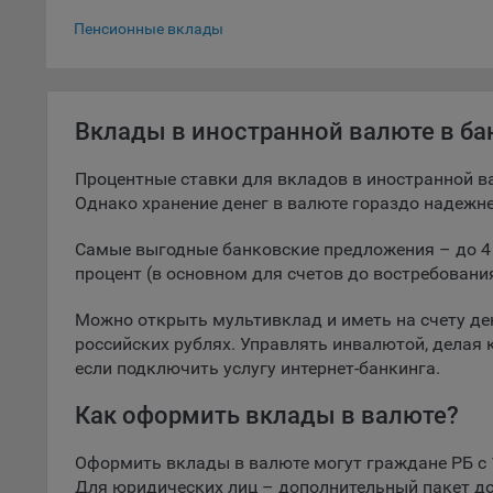
Вклады в до
наст
Пенсионные вклады
5.1. О
5.2. П
их раб
Вклады в иностранной валюте в ба
5.3. С
дальне
Процентные ставки для вкладов в иностранной ва
Однако хранение денег в валюте гораздо надежне
5.4. С
Самые выгодные банковские предложения – до 4 п
9.1. Т
регист
процент (в основном для счетов до востребования
коммен
коррек
Можно открыть мультивклад и иметь на счету ден
пользо
российских рублях. Управлять инвалютой, делая 
может 
если подключить услугу интернет-банкинга.
уведом
раздел
Как оформить вклады в валюте?
9.2. Ф
Оформить вклады в валюте могут граждане РБ с 1
Данные
Для юридических лиц – дополнительный пакет д