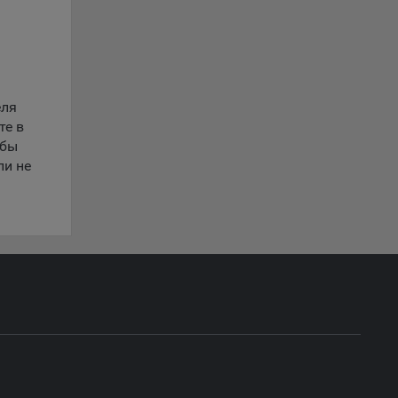
обные
ые
еля
о
те в
анном
обы
ли не
ю
ics.
ва
и
ы.
 о
ацию