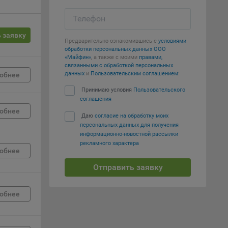
е
Телефон
вий,
 или
 заявку
Предварительно ознакомившись с
условиями
йта,
обработки персональных данных ООО
«Майфин»
, а также с моими
правами,
связанными с обработкой персональных
данных
и
Пользовательским соглашением
:
обнее
Принимаю условия
Пользовательского
соглашения
обнее
ваемые
Даю
согласие на обработку моих
ie
персональных данных для получения
информационно-новостной рассылки
рекламного характера
обнее
Отправить заявку
, если
обнее
ение