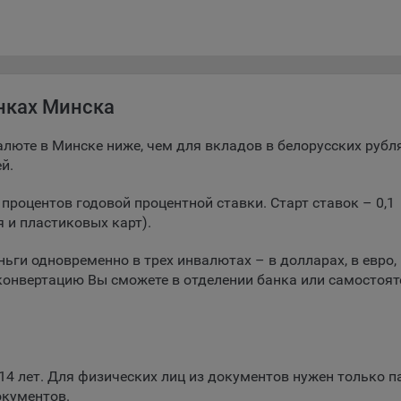
лларах
ройках своего браузера.
беспечение удобства пользователей сайтов;
овышение качества функционирования сайтов, в том числе коррект
оты;
нках Минска
бор аналитической информации в обобщенном виде для оценки и
йшего улучшения работы сайтов;
люте в Минске ниже, чем для вкладов в белорусских рубля
й.
оздание и предоставление персонализированной рекламы пользова
роцентов годовой процентной ставки. Старт ставок – 0,1
ехнические (обязательные) файлы cookie, например, применяемые п
рации либо входе в систему, или для оставления отзыва либо
 и пластиковых карт).
тария. Данные файлы cookie используются в целях обеспечения
тной работы сайтов и полноценного использования его функциона
ьги одновременно в трех инвалютах – в долларах, в евро, 
вателем, не могут быть отключены в системах. Вместе с тем, польз
конвертацию Вы сможете в отделении банка или самостоят
настроить браузер, чтобы он блокировал такие файлы сookie или
лял пользователя об их использовании — но в таком случае некот
ы сайта могут не работать).
ункциональные файлы cookie, например, определяющие имя пользо
4 лет. Для физических лиц из документов нужен только п
 файлы cookie используются для обеспечения работы некоторых
окументов.