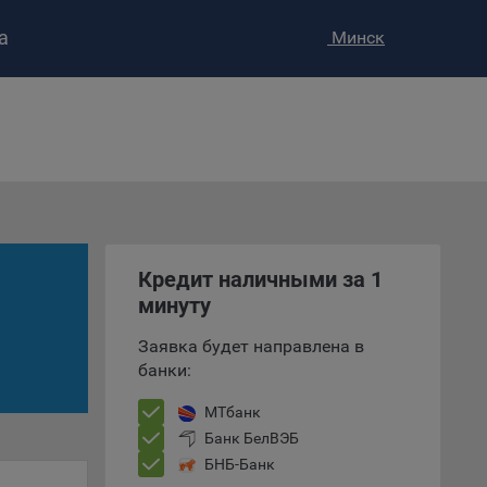
а
Минск
ство»
)
ке и
анных.
е
Кредит наличными за 1
и
минуту
ее –
Заявка будет направлена в
банки:
т
МТбанк
вать
Банк БелВЭБ
БНБ-Банк