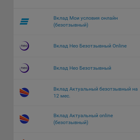
Файл
комп
указ
Вклад Мои условия онлайн
сове
(безотзывный)
выби
напр
Целя
Вклад Нео Безотзывный Online
Обще
пер
Вклад Нео Безотзывный
На с
сайт
(зад
Вклад Актуальный безотзывный на
Общ
12 мес.
(вкл
стат
поль
Вклад Актуальный online
Обще
(безотзывный)
это 
файл