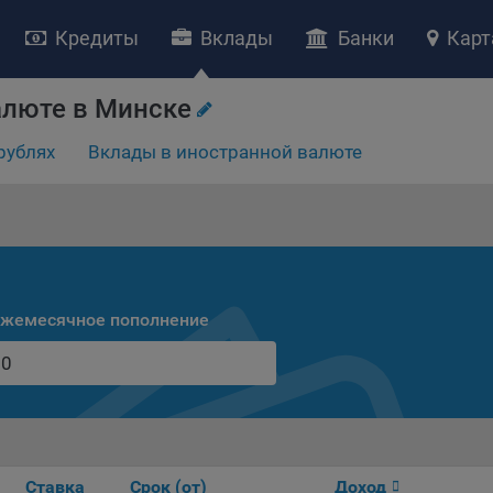
Кредиты
Вклады
Банки
Карт
алюте в Минске
НИЕ «О политике обработки файлов cookie»
рублях
Вклады в иностранной валюте
ство с ограниченной ответственностью «Майфин» (далее –
«Обще
яет особое внимание защите персональных данных при их обработ
тственно подходит к соблюдению прав субъектов персональных д
рждение положения о политике обработки файлов cookie (далее –
литика»
) является одной из принимаемых Обществом мер по защит
ональных данных, предусмотренных статьей 17 Закона Республик
русь от 7 мая 2021 г. № 99-З «О защите персональных данных» (дал
жемесячное пополнение
кон»
).
тика разъясняет субъектам персональных данных, которые
ществляют использование веб-сайта Общества с доменным именем
kibel.by», для каких целей и каким образом Общество обрабатывае
ы cookie, а также каким образом пользователи могут контролиро
есс такой обработки.
Ставка
Срок (от)
Доход