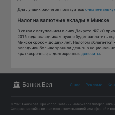
дополн
пользо
Для лучших расчетов пользуйтесь
онлайн-кальку
предот
функци
Налог на валютные вклады в Минске
9.3. Ф
В связи с вступлением в силу Декрета №7 «О при
файлы 
2016 года вкладчикам нужно будет заплатить под
предпо
Минске сроком до двух лет. Налогом облагается н
пользо
вкладчики больше хранили деньги в национальной
соотве
краткосрочные, а долгосрочные
депозиты
.
9.4. А
Данные
исполь
Аналит
посеща
Банки
.Бел
О нас
Реклама
Кон
исполь
Благод
тенден
для ан
© 2026 Банки.бел. При использовании материалов гиперссылка н
Содержание сайта не является рекомендацией или офертой и но
9.5. Ф