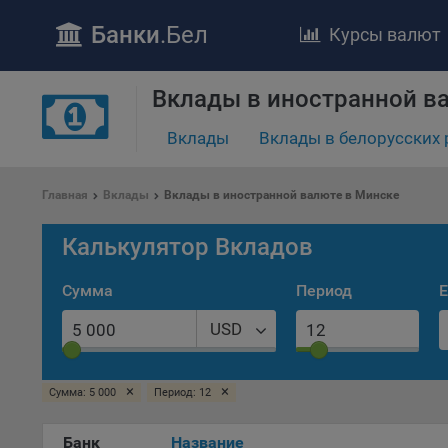
Банки
.Бел
Курсы валют
Вклады в иностранной в
ПОЛОЖЕ
Вклады
Вклады в белорусских 
Обще
удел
отве
Главная
Вклады
Вклады в иностранной валюте в Минске
Утве
«По
Калькулятор Вкладов
перс
Бела
Сумма
Период
Е
«За
USD
Поли
осу
«ban
×
×
Сумма: 5 000
Период: 12
файл
проц
Банк
Название