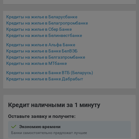
выбора (например, языкового). Техническая аналитика
используется для обеспечения корректной работы сайта.
Кредиты на жилье в Беларусбанке
Компании, которой мы поручаем обработку данных для
Кредиты на жилье в Белагропромбанке
данной цели:
Кредиты на жилье в Сбер Банке
Кредиты на жилье в Белинвестбанке
Сервис хранения информации, предоставляемый
компанией, согласно договора аренды ООО «Рэкун
Кредиты на жилье в Альфа Банке
технолоджи», 220069 г. Минск, пр-т Дзержинского, д.3Б,
Кредиты на жилье в Банке БелВЭБ
пом.44.
Кредиты на жилье в Белгазпромбанке
Кредиты на жилье в МТбанке
Рекламные Cookie
Кредиты на жилье в Банке ВТБ (Беларусь)
Кредиты на жилье в Банке Дабрабыт
Отключение рекламных cookie-файлы не позволит
принимать меры по совершенствованию работы
Сайта, исходя из предпочтений пользователя, а также
осуществлять подбор рекламы, иных рекламных
Кредит наличными за 1 минуту
материалов по наиболее актуальному, подходящему
назначению для каждого конкретного пользователя.
Оставьте заявку и получите:
Компании, которым мы поручаем обработку данных для
Экономию времени
данной цели:
Банки самостоятельно предложат лучшее