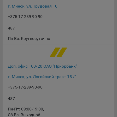
конфиденциальности Яндекс
.
г. Минск, ул. Трудовая 10
Google Analytics – сервис веб-аналитики,
предоставляемый компанией Google, Inc. Адрес: Google,
+375-17-289-90-90
Google Data Protection Office, 1600 Amphitheatre Pkwy,
Mountain View, CA 94043, USA.
Политика
487
конфиденциальности Google.
Пн-Вс: Круглосуточно
Matomo — это система веб-аналитики, которая позволяет
следит за доступностью сервисов, предоставляемых
myfin.by.
Адрес: ООО «Рэкун технолоджи», 220069 г. Минск, пр-т
Дзержинского, д.3Б, пом.44.
Доп. офис 100/20 ОАО "Приорбанк"
Пиксель VK Рекламы - сервис позволяет показывать
рекламу на площадке VK пользователям, которые
г. Минск, ул. Логойский тракт 15 /1
посещали сайт.
+375-17-289-90-90
Адрес: ООО «ВК», РФ, 125167, г. Москва, Ленинградский
проспект, д. 39, стр. 79, БЦ «SkyLight».
487
Технические настройки
Пн-Пт: 09:00-19:00
,
Технические настройки хранят технические данные вашего
Сб-Вс: Выходной