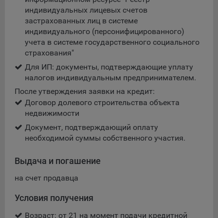
индивидуальных лицевых счетов
5.4. Создание и предоставление персонализированной
застрахованных лиц в системе
рекламы пользователю.
индивидуального (персонифицированного)
учета в системе государственного социального
9.1. Технические (обязательные) файлы cookie, например,
страхования"
применяемые при регистрации либо входе в систему, или
для оставления отзыва либо комментария. Данные файлы
Для ИП: документы, подтверждающие уплату
cookie используются в целях обеспечения корректной
налогов индивидуальным предпринимателем.
работы сайтов и полноценного использования его
После утверждения заявки на кредит:
функционала пользователем, не могут быть отключены в
Договор долевого строительства объекта
системах. Вместе с тем, пользователь может настроить
недвижимости
браузер, чтобы он блокировал такие файлы сookie или
уведомлял пользователя об их использовании — но в таком
Документ, подтверждающий оплату
случае некоторые разделы сайта могут не работать).
необходимой суммы собственного участия.
9.2. Функциональные файлы cookie, например,
Выдача и погашение
определяющие имя пользователя. Данные файлы cookie
используются для обеспечения работы некоторых
на счет продавца
дополнительных функций сайтов, например, для хранения
предпочтений пользователя, в том числе имени
Условия получения
пользователя или выбора языка, и для предотвращения
Возраст: от 21 на момент подачи кредитной
повторных прохождений опросов пользователями.