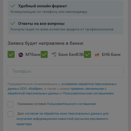
Яндекса рекламная сеть (Yandex Mobile Ads, ADFOX) -
Удобный онлайн формат
сервис показа контекстной рекламы. Адрес: Yandex
Коммуникация по телефону или мессенджеру
Europe AG, Werftestrasse 4, CH-6005 Luzern, Switzerland.
Ответы на все вопросы
Google Ads - сервис показа контекстной рекламы,
Консультация по всем аспектам кредита от профессионалов
предоставляемый компанией Google Ireland Ltd, Gordon
House Barrow Street Dublin 4, D04E5W5 Ireland.
Заявка будет направлена в банки:
МТбанк
Банк БелВЭБ
БНБ-Банк
Сохранить мои изменения
Сохранить по умолчанию
Телефон
Предварительно ознакомившись с
условиями обработки персональных
данных ООО «Майфин»
, а также с моими
правами, связанными с
обработкой персональных данных
и
Пользовательским соглашением
:
Принимаю условия
Пользовательского соглашения
Даю
согласие на обработку моих персональных данных для
получения информационно-новостной рассылки рекламного
характера