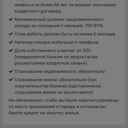
Подобные функции улучшают условия работы
заявки и не более 68 лет на момент окончания
пользователей с сайтом.
кредитного договора.
Минимальный уровень среднемесячного
9.3. Файлы cookie предпочтений, например, для настройки
дохода за последние 6 месяцев: 700 BYN.
контента. Данные файлы cookie собирают информацию о
выборе пользователя на сайте и его предпочтениях и
Стаж работы должен быть не менее 6 месяцев.
позволяют Обществу «запомнить» информацию о
Наличие номера мобильного телефона
выбранном пользователем городе и других местных
Доля собственного участия: от 20%
настройках для того, чтобы соответствующим образом
(определяется банком по результатам
настраивать сайт.
рассмотрения кредитной заявки)
9.4. Аналитические файлы cookie, например
Страхование недвижимости: обязательно
Яндекс.Метрика, Google Analytics. Данные файлы cookie
собирают информацию о том, как пользователь
Страхование жизни: обязательно (при
использовал сайты, и позволяют Обществу вносить в них
поручительстве близких родственников
улучшения.
страхование жизни не заключается)
Не обязательно, чтобы вы были зарегистрированы
Аналитические файлы cookie показывают, какие страницы
по месту проживания в городе, в котором вы
сайта Общества посещаются чаще всего, помогают
берёте кредит на покупку жилья.
выявлять трудности, возникающие при использовании
сайта, а также позволяют оценить эффективность
рекламы. Благодаря этому у Общества есть возможность