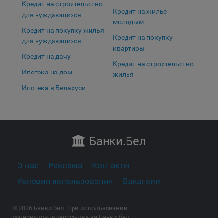
Кредит на строительство
Кредит на жилье
для нуждающихся
молодым
Кредит на покупку жилья
Кредит на покупку
для нуждающихся
квартиры
Кредит на дачу
Кредит на строительство
Ипотека на дом
жилья
Ипотека в Беларуси
Банки
.Бел
О нас
Реклама
Контакты
Условия использования
Вакансии
© 2026 Банки.бел. При использовании
материалов гиперссылка на Банки.бел