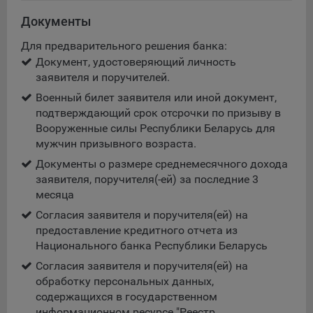
Сроки хранения обрабатываемых на сайтах Общества
файлов cookie:
Документы
Пользователи могут принять или отклонить все
Для предварительного решения банка:
обрабатываемые на сайте файлы cookie. При этом
Документ, удостоверяющий личность
корректная работа сайта возможна только в случае
заявителя и поручителей.
использования необходимых файлов cookie. В случае их
Военный билет заявителя или иной документ,
отключения может потребоваться совершать повторный
выбор предпочтений куки, языковой версии сайта, а
подтверждающий срок отсрочки по призыву в
также могут некорректно отображаться некоторые
Вооруженные силы Республики Беларусь для
версии страниц.
мужчин призывного возраста.
Помимо настроек файлов cookie на сайте субъекты
Документы о размере среднемесячного дохода
персональных данных могут принять или отклонить сбор
заявителя, поручителя(-ей) за последние 3
всех или некоторых файлов cookie в настройках своего
месяца
браузера.
Согласия заявителя и поручителя(ей) на
предоставление кредитного отчета из
5.1. Обеспечение удобства пользователей сайтов;
Национального банка Республики Беларусь
5.2. Повышение качества функционирования сайтов, в том
Согласия заявителя и поручителя(ей) на
числе корректность их работы;
обработку персональных данных,
содержащихся в государственном
5.3. Сбор аналитической информации в обобщенном виде
информационном ресурсе "Реестр
для оценки и дальнейшего улучшения работы сайтов;