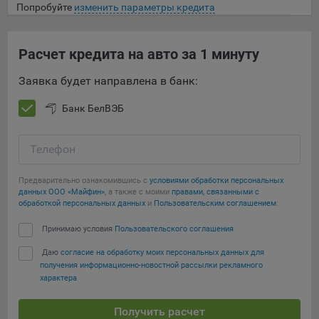
Попробуйте
изменить параметры кредита
данные о пользователе в случае, если это разрешено в
настройках браузера пользователя (включено
сохранение файлов cookie и использование технологии
Расчет кредита на авто за 1 минуту
JavaScript).
На сайтах обрабатываются следующие типы файлов
Заявка будет направлена в банк:
cookie:
Банк БелВЭБ
Общество может использовать файлы cookie для
рекламирования услуг пользователям сайта
«bankibel.by» на сторонних веб-сайтах. Например, если
Телефон
пользователь посетит указанный сайт, то в дальнейшем
может встретить рекламу Общества на некоторых
Предварительно ознакомившись с
условиями обработки персональных
сторонних веб-сайтах.
данных ООО «Майфин»
, а также с моими
правами, связанными с
обработкой персональных данных
и
Пользовательским соглашением
:
Иногда Общество использует сторонние файлы cookie
для отслеживания эффективности своих рекламных
Принимаю условия
Пользовательского соглашения
объявлений. Такие файлы cookie, например, запоминают,
Даю
согласие на обработку моих персональных данных для
с помощью каких браузеров пользователи посещают
получения информационно-новостной рассылки рекламного
сайты Общества. С помощью данной процедуры
характера
Общество также регулирует и оценивает эффективность
рекламной деятельности.
Получить расчет