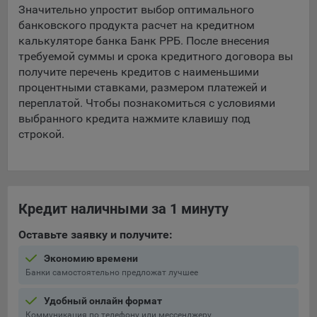
составить представление о тенденциях использования
Значительно упростит выбор оптимального
сайта в целом. Общество использует информацию для
банковского продукта расчет на кредитном
анализа трафика на сайтах.
калькуляторе банка Банк РРБ. После внесения
требуемой суммы и срока кредитного договора вы
9.5. Файлы cookie, применяемые для определения целевой
получите перечень кредитов с наименьшими
аудитории и в рекламных целях, например Яндекс.Метрика,
процентными ставками, размером платежей и
Google Analytics.
переплатой. Чтобы познакомиться с условиями
выбранного кредита нажмите клавишу под
Технические/Функциональные, хранятся не более года;
строкой.
Необходимые для функционирования веб-аналитических
платформ «Google Analytics», «Яндекс.Метрика»
(статистические), установлены на сервере Общества и не
передаются третьим лицам, часть из которых хранятся во
время пользования сайтом;
Кредит наличными за 1 минуту
Остальные - не более года.
Оставьте заявку и получите:
Отключение аналитических файлов cookie не позволяет
Экономию времени
определять предпочтения пользователей сайта, в том числе
Банки самостоятельно предложат лучшее
наиболее и наименее популярные страницы и принимать
меры по совершенствованию работы сайта исходя из
Удобный онлайн формат
предпочтений пользователей.
Коммуникация по телефону или мессенджеру