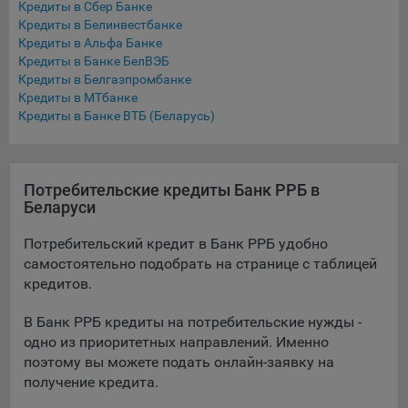
Кредиты в Сбер Банке
Подобные функции улучшают условия работы
Кредиты в Белинвестбанке
пользователей с сайтом.
Кредиты в Альфа Банке
Кредиты в Банке БелВЭБ
9.3. Файлы cookie предпочтений, например, для настройки
Кредиты в Белгазпромбанке
контента. Данные файлы cookie собирают информацию о
Кредиты в МТбанке
выборе пользователя на сайте и его предпочтениях и
Кредиты в Банке ВТБ (Беларусь)
позволяют Обществу «запомнить» информацию о
выбранном пользователем городе и других местных
настройках для того, чтобы соответствующим образом
настраивать сайт.
Потребительские кредиты Банк РРБ в
Беларуси
9.4. Аналитические файлы cookie, например
Яндекс.Метрика, Google Analytics. Данные файлы cookie
Потребительский кредит в Банк РРБ удобно
собирают информацию о том, как пользователь
самостоятельно подобрать на странице с таблицей
использовал сайты, и позволяют Обществу вносить в них
кредитов.
улучшения.
В Банк РРБ кредиты на потребительские нужды -
Аналитические файлы cookie показывают, какие страницы
одно из приоритетных направлений. Именно
сайта Общества посещаются чаще всего, помогают
выявлять трудности, возникающие при использовании
поэтому вы можете подать онлайн-заявку на
сайта, а также позволяют оценить эффективность
получение кредита.
рекламы. Благодаря этому у Общества есть возможность