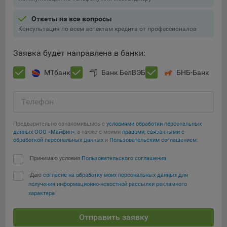
При этом, некоторые браузеры позволяют посещать
Ответы на все вопросы
интернет-сайты в режиме «Инкогнито», чтобы ограничить
Консультация по всем аспектам кредита от профессионалов
хранимый на компьютере объем информации и
автоматически удалять сессионные файлы cookie. Кроме
Заявка будет направлена в банки:
того, субъект персональных данных может удалить ранее
сохраненные файлов cookie выбрав соответствующую
МТбанк
Банк БелВЭБ
БНБ-Банк
опцию в истории браузера.
Подробнее о параметрах управления можно ознакомиться,
Телефон
перейдя по внешним ссылкам, ведущим на
Сохранить мои изменения
соответствующие страницы сайтов основных браузеров:
Предварительно ознакомившись с
условиями обработки персональных
данных ООО «Майфин»
, а также с моими
правами, связанными с
Сохранить по умолчанию
Firefox
обработкой персональных данных
и
Пользовательским соглашением
:
Chrome
Принимаю условия
Пользовательского соглашения
Safari
Даю
согласие на обработку моих персональных данных для
Opera
получения информационно-новостной рассылки рекламного
характера
Microsoft Edge
Internet Explorer
Отправить заявку