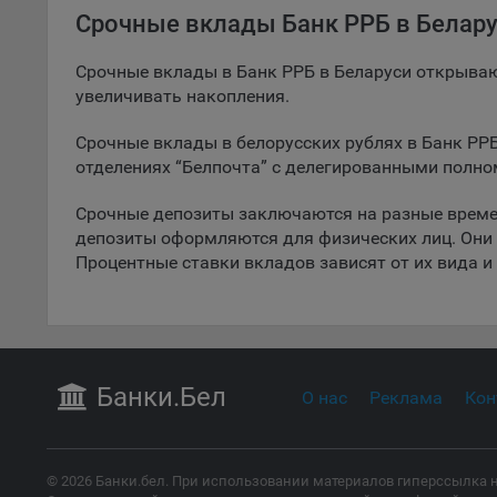
дополн
Срочные вклады Банк РРБ в Белар
пользо
предот
Срочные вклады в Банк РРБ в Беларуси открываю
функци
увеличивать накопления.
9.3. Ф
файлы 
Срочные вклады в белорусских рублях в Банк РРБ
предпо
отделениях “Белпочта” с делегированными полн
пользо
соотве
Срочные депозиты заключаются на разные време
депозиты оформляются для физических лиц. Они 
9.4. А
Процентные ставки вкладов зависят от их вида и
Данные
исполь
Аналит
посеща
исполь
Банки
.Бел
О нас
Реклама
Кон
Благод
тенден
для ан
© 2026 Банки.бел. При использовании материалов гиперссылка н
9.5. Ф