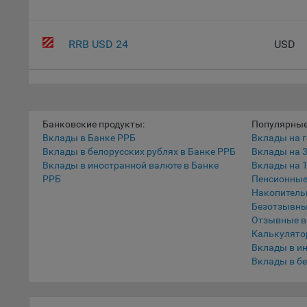
наст
5.1. О
RRB USD 24
USD
5.2. П
их раб
5.3. С
дальне
Банковские продукты:
Популярные
5.4. С
Вклады в Банке РРБ
Вклады на г
Вклады в белорусских рублях в Банке РРБ
Вклады на 
9.1. Т
Вклады в иностранной валюте в Банке
Вклады на 1
регист
РРБ
Пенсионные
коммен
Накопитель
коррек
Безотзывны
пользо
Отзывные 
может 
Калькулято
уведом
Вклады в и
раздел
Вклады в бе
9.2. Ф
Данные