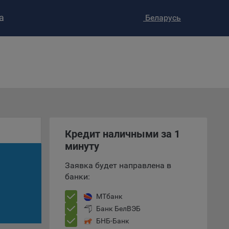
а
Беларусь
ство»
)
ке и
анных.
е
Кредит наличными за 1
и
минуту
ее –
Заявка будет направлена в
банки:
т
МТбанк
вать
Банк БелВЭБ
БНБ-Банк