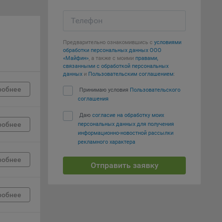
е
Телефон
вий,
 или
йта,
Предварительно ознакомившись с
условиями
обработки персональных данных ООО
«Майфин»
, а также с моими
правами,
связанными с обработкой персональных
данных
и
Пользовательским соглашением
:
робнее
Принимаю условия
Пользовательского
соглашения
ваемые
Даю
согласие на обработку моих
ie
робнее
персональных данных для получения
информационно-новостной рассылки
рекламного характера
робнее
Отправить заявку
, если
робнее
ение