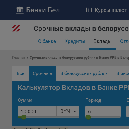
Банки
.Бел
Курсы валют
Срочные вклады в белорусск
ПОЛОЖЕ
О банке
Кредиты
Вклады
Отд
Обще
удел
отве
Главная
Срочные вклады в белорусских рублях в Банке РРБ в Бела
Утве
«По
Все
Срочные
В белорусских рублях
В ино
перс
Бела
Калькулятор Вкладов в Банке РР
«За
Поли
Сумма
Период
Е
осу
«ban
BYN
файл
проц