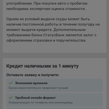
употреблении. При покупке авто с пробегом
Подобные функции улучшают условия работы
необходима экспертная оценка стоимости.
пользователей с сайтом.
9.3. Файлы cookie предпочтений, например, для настройки
Одним из условий выдачи ссуды может быть
контента. Данные файлы cookie собирают информацию о
наличие постоянной работы в течение полугода на
выборе пользователя на сайте и его предпочтениях и
момент выдачи кредита. Дополнительным
позволяют Обществу «запомнить» информацию о
требованием банка СтатусБанк является залог с
выбранном пользователем городе и других местных
оформлением страховки и поручительства.
настройках для того, чтобы соответствующим образом
настраивать сайт.
9.4. Аналитические файлы cookie, например
Яндекс.Метрика, Google Analytics. Данные файлы cookie
Кредит наличными за 1 минуту
собирают информацию о том, как пользователь
использовал сайты, и позволяют Обществу вносить в них
Оставьте заявку и получите:
улучшения.
Экономию времени
Аналитические файлы cookie показывают, какие страницы
Банки самостоятельно предложат лучшее
сайта Общества посещаются чаще всего, помогают
выявлять трудности, возникающие при использовании
Удобный онлайн формат
сайта, а также позволяют оценить эффективность
Коммуникация по телефону или мессенджеру
рекламы. Благодаря этому у Общества есть возможность