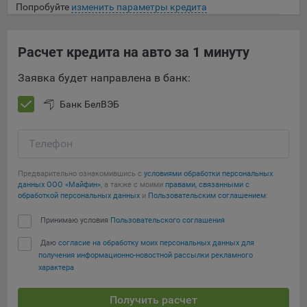
Попробуйте
изменить параметры кредита
данные о пользователе в случае, если это разрешено в
настройках браузера пользователя (включено
сохранение файлов cookie и использование технологии
Расчет кредита на авто за 1 минуту
JavaScript).
На сайтах обрабатываются следующие типы файлов
Заявка будет направлена в банк:
cookie:
Банк БелВЭБ
Общество может использовать файлы cookie для
рекламирования услуг пользователям сайта
«bankibel.by» на сторонних веб-сайтах. Например, если
Телефон
пользователь посетит указанный сайт, то в дальнейшем
может встретить рекламу Общества на некоторых
Предварительно ознакомившись с
условиями обработки персональных
сторонних веб-сайтах.
данных ООО «Майфин»
, а также с моими
правами, связанными с
обработкой персональных данных
и
Пользовательским соглашением
:
Иногда Общество использует сторонние файлы cookie
для отслеживания эффективности своих рекламных
Принимаю условия
Пользовательского соглашения
объявлений. Такие файлы cookie, например, запоминают,
Даю
согласие на обработку моих персональных данных для
с помощью каких браузеров пользователи посещают
получения информационно-новостной рассылки рекламного
сайты Общества. С помощью данной процедуры
характера
Общество также регулирует и оценивает эффективность
рекламной деятельности.
Получить расчет