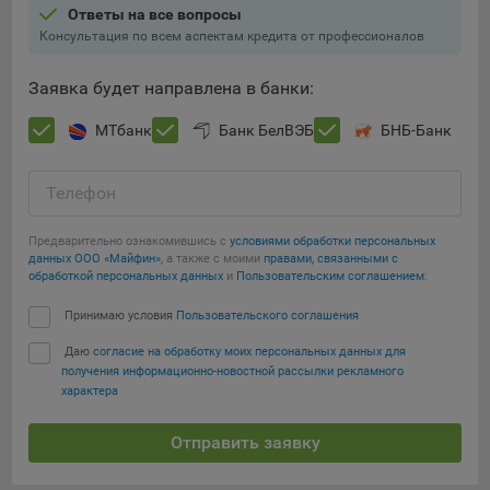
составить представление о тенденциях использования
Ответы на все вопросы
сайта в целом. Общество использует информацию для
Консультация по всем аспектам кредита от профессионалов
анализа трафика на сайтах.
Заявка будет направлена в банки:
9.5. Файлы cookie, применяемые для определения целевой
аудитории и в рекламных целях, например Яндекс.Метрика,
МТбанк
Банк БелВЭБ
БНБ-Банк
Google Analytics.
Технические/Функциональные, хранятся не более года;
Телефон
Необходимые для функционирования веб-аналитических
Предварительно ознакомившись с
условиями обработки персональных
платформ «Google Analytics», «Яндекс.Метрика»
данных ООО «Майфин»
, а также с моими
правами, связанными с
(статистические), установлены на сервере Общества и не
Сохранить мои изменения
обработкой персональных данных
и
Пользовательским соглашением
:
передаются третьим лицам, часть из которых хранятся во
время пользования сайтом;
Сохранить по умолчанию
Принимаю условия
Пользовательского соглашения
Остальные - не более года.
Даю
согласие на обработку моих персональных данных для
получения информационно-новостной рассылки рекламного
Отключение аналитических файлов cookie не позволяет
характера
определять предпочтения пользователей сайта, в том числе
наиболее и наименее популярные страницы и принимать
Отправить заявку
меры по совершенствованию работы сайта исходя из
предпочтений пользователей.