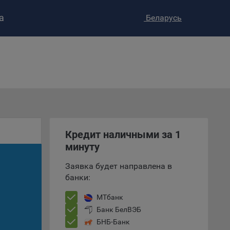
а
Беларусь
ство»
)
ке и
анных.
е
и
ее –
Кредит наличными за 1
минуту
Заявка будет направлена в
т
банки:
вать
МТбанк
Банк БелВЭБ
е
БНБ-Банк