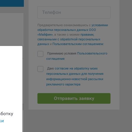
вий,
 или
Телефон
йта,
Предварительно ознакомившись с
условиями
обработки персональных данных ООО
«Майфин»
, а также с моими
правами,
связанными с обработкой персональных
данных
и
Пользовательским соглашением
:
Принимаю условия
Пользовательского
ваемые
соглашения
ie
Даю
согласие на обработку моих
персональных данных для получения
информационно-новостной рассылки
рекламного характера
Отправить заявку
, если
ение
ботку
ки