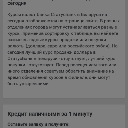
сегодня
5.4. Создание и предоставление персонализированной
Курсы валют банка СтатусБанк в Беларуси на
рекламы пользователю.
сегодня отображаются на странице сайта. В разных
9.1. Технические (обязательные) файлы cookie, например,
отделениях города могут устанавливаться разные
применяемые при регистрации либо входе в систему, или
курсы, применив сортировку к таблице, вы найдете
для оставления отзыва либо комментария. Данные файлы
самые выгодные курсы продажи или покупки
cookie используются в целях обеспечения корректной
валюты (доллара, евро или российского рубля). На
работы сайтов и полноценного использования его
сегодня лучший курс продажи доллара в
функционала пользователем, не могут быть отключены в
СтатусБанк в Беларуси - отсутствует, лучший курс
системах. Вместе с тем, пользователь может настроить
покупки - отсутствует. Перед посещением того или
браузер, чтобы он блокировал такие файлы сookie или
иного отделения советуем обратить внимание на
уведомлял пользователя об их использовании — но в таком
время обновления курсов в филиале, они могут
случае некоторые разделы сайта могут не работать).
быть устаревшими.
9.2. Функциональные файлы cookie, например,
определяющие имя пользователя. Данные файлы cookie
используются для обеспечения работы некоторых
дополнительных функций сайтов, например, для хранения
Кредит наличными за 1 минуту
предпочтений пользователя, в том числе имени
пользователя или выбора языка, и для предотвращения
Оставьте заявку и получите:
повторных прохождений опросов пользователями.