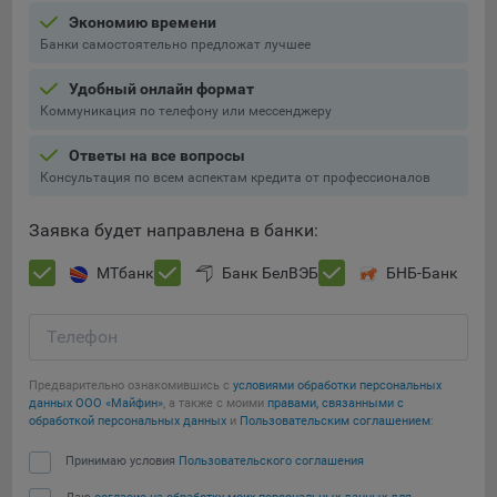
Подобные функции улучшают условия работы
Экономию времени
пользователей с сайтом.
Банки самостоятельно предложат лучшее
9.3. Файлы cookie предпочтений, например, для настройки
Удобный онлайн формат
контента. Данные файлы cookie собирают информацию о
Коммуникация по телефону или мессенджеру
выборе пользователя на сайте и его предпочтениях и
позволяют Обществу «запомнить» информацию о
Ответы на все вопросы
выбранном пользователем городе и других местных
Консультация по всем аспектам кредита от профессионалов
настройках для того, чтобы соответствующим образом
настраивать сайт.
Заявка будет направлена в банки:
9.4. Аналитические файлы cookie, например
МТбанк
Банк БелВЭБ
БНБ-Банк
Яндекс.Метрика, Google Analytics. Данные файлы cookie
собирают информацию о том, как пользователь
использовал сайты, и позволяют Обществу вносить в них
Телефон
улучшения.
Предварительно ознакомившись с
условиями обработки персональных
Аналитические файлы cookie показывают, какие страницы
данных ООО «Майфин»
, а также с моими
правами, связанными с
сайта Общества посещаются чаще всего, помогают
обработкой персональных данных
и
Пользовательским соглашением
:
выявлять трудности, возникающие при использовании
Сохранить мои изменения
сайта, а также позволяют оценить эффективность
Принимаю условия
Пользовательского соглашения
рекламы. Благодаря этому у Общества есть возможность