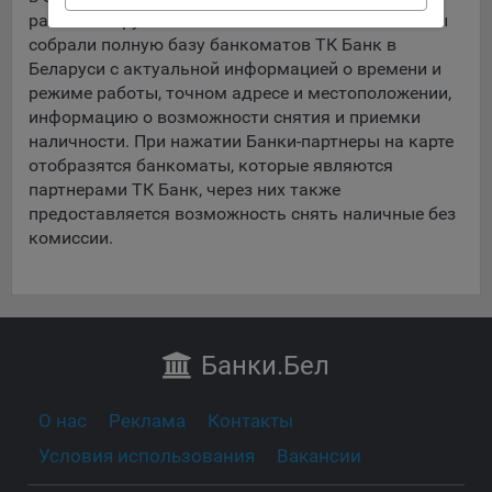
данные о пользователе в случае, если это разрешено в
район Беларуси с отмеченными банкоматами. Мы
настройках браузера пользователя (включено
собрали полную базу банкоматов ТК Банк в
сохранение файлов cookie и использование технологии
Беларуси с актуальной информацией о времени и
JavaScript).
режиме работы, точном адресе и местоположении,
информацию о возможности снятия и приемки
На сайтах обрабатываются следующие типы файлов
наличности. При нажатии Банки-партнеры на карте
cookie:
отобразятся банкоматы, которые являются
Общество может использовать файлы cookie для
партнерами ТК Банк, через них также
рекламирования услуг пользователям сайта
предоставляется возможность снять наличные без
«bankibel.by» на сторонних веб-сайтах. Например, если
комиссии.
пользователь посетит указанный сайт, то в дальнейшем
может встретить рекламу Общества на некоторых
сторонних веб-сайтах.
Сохранить мои изменения
Иногда Общество использует сторонние файлы cookie
Сохранить по умолчанию
для отслеживания эффективности своих рекламных
Банки
.Бел
объявлений. Такие файлы cookie, например, запоминают,
с помощью каких браузеров пользователи посещают
сайты Общества. С помощью данной процедуры
О нас
Реклама
Контакты
Общество также регулирует и оценивает эффективность
Условия использования
Вакансии
рекламной деятельности.