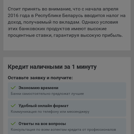
Стоит принять во внимание, что с начала апреля
При этом, некоторые браузеры позволяют посещать
2016 года в Республике Беларусь вводится налог на
интернет-сайты в режиме «Инкогнито», чтобы ограничить
доход, получаемый по вкладам. Однако условия
хранимый на компьютере объем информации и
автоматически удалять сессионные файлы cookie. Кроме
этих банковских продуктов имеют высокие
того, субъект персональных данных может удалить ранее
процентные ставки, гарантируя высокую прибыль.
сохраненные файлов cookie выбрав соответствующую
опцию в истории браузера.
Подробнее о параметрах управления можно ознакомиться,
перейдя по внешним ссылкам, ведущим на
Кредит наличными за 1 минуту
соответствующие страницы сайтов основных браузеров:
Оставьте заявку и получите:
Firefox
Экономию времени
Chrome
Банки самостоятельно предложат лучшее
Safari
Удобный онлайн формат
Opera
Коммуникация по телефону или мессенджеру
Microsoft Edge
Ответы на все вопросы
Internet Explorer
Консультация по всем аспектам кредита от профессионалов