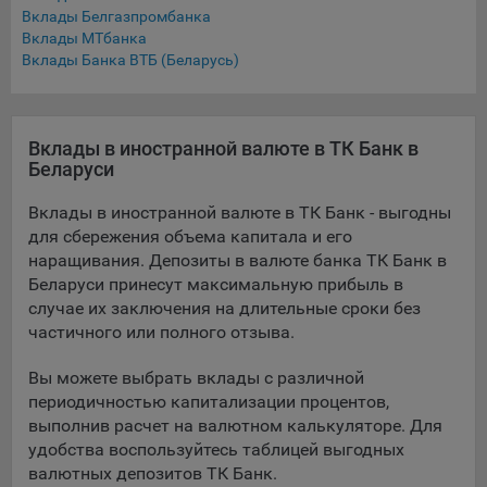
составить представление о тенденциях использования
Вклады Белгазпромбанка
сайта в целом. Общество использует информацию для
Вклады МТбанка
анализа трафика на сайтах.
Вклады Банка ВТБ (Беларусь)
9.5. Файлы cookie, применяемые для определения целевой
аудитории и в рекламных целях, например Яндекс.Метрика,
Google Analytics.
Вклады в иностранной валюте в ТК Банк в
Беларуси
Технические/Функциональные, хранятся не более года;
Вклады в иностранной валюте в ТК Банк - выгодны
Необходимые для функционирования веб-аналитических
для сбережения объема капитала и его
платформ «Google Analytics», «Яндекс.Метрика»
наращивания. Депозиты в валюте банка ТК Банк в
(статистические), установлены на сервере Общества и не
Беларуси принесут максимальную прибыль в
передаются третьим лицам, часть из которых хранятся во
случае их заключения на длительные сроки без
время пользования сайтом;
частичного или полного отзыва.
Остальные - не более года.
Вы можете выбрать вклады с различной
Отключение аналитических файлов cookie не позволяет
периодичностью капитализации процентов,
определять предпочтения пользователей сайта, в том числе
выполнив расчет на валютном калькуляторе. Для
наиболее и наименее популярные страницы и принимать
удобства воспользуйтесь таблицей выгодных
меры по совершенствованию работы сайта исходя из
валютных депозитов ТК Банк.
предпочтений пользователей.