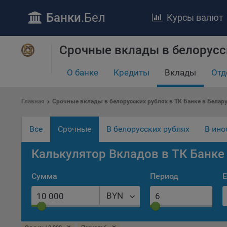
Банки
.Бел
Курсы валют
ПОЛОЖЕ
Срочные вклады в белорусск
Обще
удел
О банке
Кредиты
Вклады
Отд
отве
Утве
Главная
Срочные вклады в белорусских рублях в ТК Банке в Белар
«По
перс
Бела
Все
Срочные
В белорусских рублях
В ино
«За
Поли
Калькулятор Вкладов в ТК Банке
осу
«ban
Сумма
Период
Е
файл
проц
BYN
Файл
комп