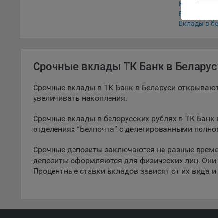
Калькулято
поль
Вклады в и
поль
Вклады в бе
рекл
Иног
эффе
зап
Срочные вклады ТК Банк в Беларус
Обще
оцен
Срочные вклады в ТК Банк в Беларуси открывают
увеличивать накопления.
Срок
Поль
Срочные вклады в белорусских рублях в ТК Банк 
файл
отделениях “Белпочта” с делегированными полн
испо
потр
Срочные депозиты заключаются на разные време
верс
депозиты оформляются для физических лиц. Они 
стра
Процентные ставки вкладов зависят от их вида и
Поми
могу
наст