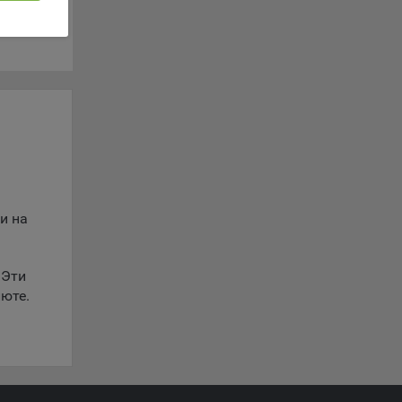
 если
ть
я
ример,
ты
и
йте
и на
лучае
ожет
вой
 Эти
сии
юте.
ых
ю