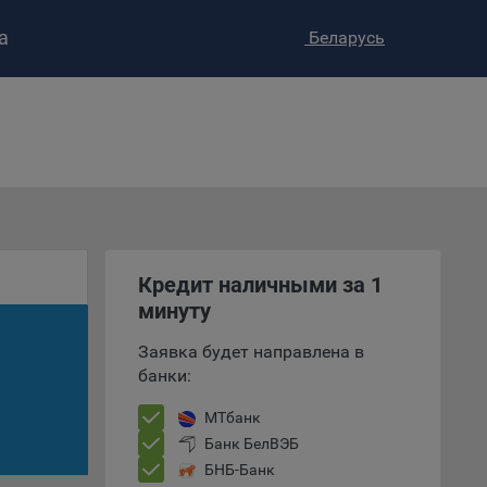
а
Беларусь
ство»
)
ке и
анных.
е
и
ее –
Кредит наличными за 1
минуту
Заявка будет направлена в
т
банки:
вать
МТбанк
Банк БелВЭБ
е
БНБ-Банк