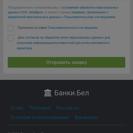
Предварительно ознакомившись с
условиями обработки персональных
данных ООО «Майфин»
, а также с моими
правами, связанными с
обработкой персональных данных
и
Пользовательским соглашением
:
Принимаю условия
Пользовательского соглашения
Даю
согласие на обработку моих персональных данных для
получения информационно-новостной рассылки рекламного
характера
Отправить заявку
Банки
.Бел
О нас
Реклама
Контакты
Условия использования
Вакансии