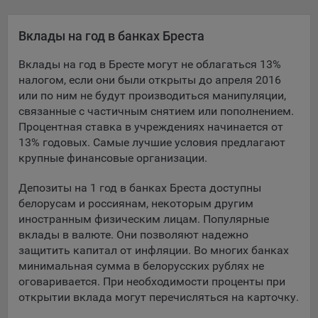
Яндекса рекламная сеть (Yandex Mobile Ads, ADFOX) -
сервис показа контекстной рекламы. Адрес: Yandex
Вклады на год в банках Бреста
Europe AG, Werftestrasse 4, CH-6005 Luzern, Switzerland.
Google Ads - сервис показа контекстной рекламы,
Вклады на год в Бресте могут не облагаться 13%
предоставляемый компанией Google Ireland Ltd, Gordon
налогом, если они были открыты до апреля 2016
House Barrow Street Dublin 4, D04E5W5 Ireland.
или по ним не будут производиться манипуляции,
связанные с частичным снятием или пополнением.
Процентная ставка в учреждениях начинается от
Сохранить мои изменения
13% годовых. Самые лучшие условия предлагают
крупные финансовые организации.
Сохранить по умолчанию
Депозиты на 1 год в банках Бреста доступны
белорусам и россиянам, некоторым другим
иностранным физическим лицам. Популярные
вклады в валюте. Они позволяют надежно
защитить капитал от инфляции. Во многих банках
минимальная сумма в белорусских рублях не
оговаривается. При необходимости проценты при
открытии вклада могут перечисляться на карточку.