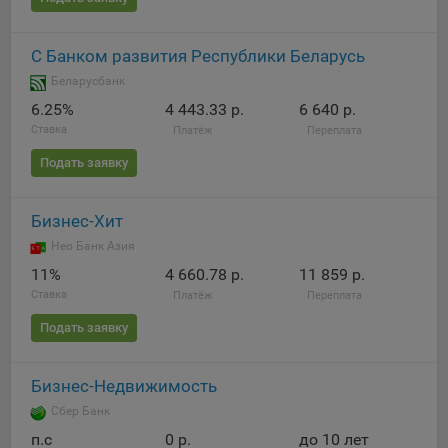
Яндекса рекламная сеть (Yandex Mobile Ads, ADFOX) -
сервис показа контекстной рекламы. Адрес: Yandex
С Банком развития Республики Беларусь
Europe AG, Werftestrasse 4, CH-6005 Luzern, Switzerland.
Беларусбанк
Google Ads - сервис показа контекстной рекламы,
6.25%
4 443.33 р.
6 640 р.
предоставляемый компанией Google Ireland Ltd, Gordon
House Barrow Street Dublin 4, D04E5W5 Ireland.
Ставка
Платёж
Переплата
Подать заявку
Сохранить мои изменения
Бизнес-Хит
Сохранить по умолчанию
Нео Банк Азия
11%
4 660.78 р.
11 859 р.
Ставка
Платёж
Переплата
Подать заявку
Бизнес-Недвижимость
Сбер Банк
п.c
0 р.
до 10 лет