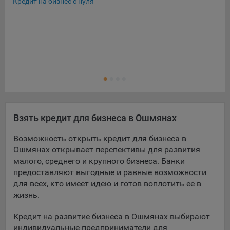
Кредит на бизнес с нуля
Экс
Льг
Кре
Кре
Ещ
Кре
Взять кредит для бизнеса в Ошмянах
Возможность открыть кредит для бизнеса в
Ошмянах открывает перспективы для развития
малого, среднего и крупного бизнеса. Банки
предоставляют выгодные и равные возможности
для всех, кто имеет идею и готов воплотить ее в
жизнь.
Кредит на развитие бизнеса в Ошмянах выбирают
индивидуальные предприниматели для