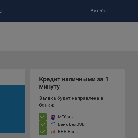
а
Витебск
ство»
)
ке и
анных.
е
Кредит наличными за 1
и
ее –
минуту
Заявка будет направлена в
банки:
т
МТбанк
вать
Банк БелВЭБ
БНБ-Банк
е