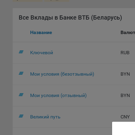
комп
указ
Все Вклады в Банке ВТБ (Беларусь)
сове
выби
напр
Название
Валю
Целя
Обще
Ключевой
RUB
пер
На с
сайт
Мои условия (безотзывный)
BYN
(зад
Общ
(вкл
Мои условия (отзывный)
BYN
стат
поль
Обще
Великий путь
CNY
это 
файл
На с