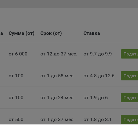
ьютера (мобильного устройства) пользователя сайта Общества,
анных в пункте 3 Политики, при их посещении для отражения дейст
ршенных пользователем. Эти файлы позволяют не вводить заново
рать те же параметры при повторном посещении того или иного са
имер, выбор языковой версии.
та
Сумма (от)
Срок (от)
Ставка
ми обработки файлов cookie являются:
ство не использует файлы cookie для идентификации субъектов
от 6 000
от 12 до 37 мес.
от 9.7 до 9.9
Подать
сональных данных.
айтах используются как файлы cookie первой стороны (устанавли
ами, которые посещает пользователь), так и сторонние файлы cook
от 100
от 1 до 58 мес.
от 4.8 до 12.6
Подать
аются сервером, расположенным вне домена наших сайтов).
ество обрабатывает обезличенные данные пользователей сайта
ючая файлы «cookie»), собираемые с помощью сервисов Интернет-
от 100
от 1 до 24 мес.
от 1.9 до 6
Подать
истики, которые служат для сбора информации о действиях
зователей на сайте, улучшения качества сайта и его содержания.
ство обрабатывает обезличенные данные о пользователе в случае
от 500
от 1 до 37 мес.
от 1.8 до 3.1
Подать
разрешено в настройках браузера пользователя (включено сохран
ов cookie и использование технологии JavaScript).
айтах обрабатываются следующие типы файлов cookie: