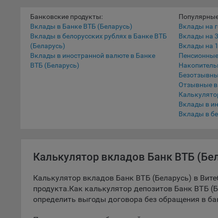
5.1. О
Банковские продукты:
Популярные
Вклады в Банке ВТБ (Беларусь)
Вклады на г
5.2. П
Вклады в белорусских рублях в Банке ВТБ
Вклады на 
их раб
(Беларусь)
Вклады на 1
Вклады в иностранной валюте в Банке
Пенсионные
5.3. С
ВТБ (Беларусь)
Накопитель
дальне
Безотзывны
Отзывные 
5.4. С
Калькулято
Вклады в и
9.1. Т
Вклады в бе
регист
коммен
коррек
пользо
Калькулятор вкладов Банк ВТБ (Бел
может 
уведом
Калькулятор вкладов Банк ВТБ (Беларусь) в Вите
раздел
продукта.Как калькулятор депозитов Банк ВТБ (Б
9.2. Ф
определить выгоды договора без обращения в ба
Данные
дополн