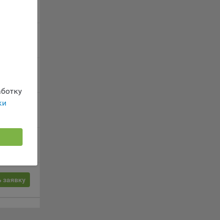
 заявку
г
 если
ть
 заявку
я
ример,
 заявку
ты
и
ботку
ки
 заявку
йте
лучае
 заявку
ожет
вой
сии
 заявку
ых