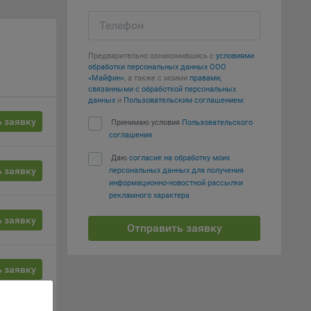
Телефон
вий,
 или
йта,
Предварительно ознакомившись с
условиями
обработки персональных данных ООО
«Майфин»
, а также с моими
правами,
связанными с обработкой персональных
данных
и
Пользовательским соглашением
:
 заявку
Принимаю условия
Пользовательского
соглашения
ваемые
Даю
согласие на обработку моих
ie
 заявку
персональных данных для получения
информационно-новостной рассылки
рекламного характера
 заявку
Отправить заявку
, если
 заявку
ение