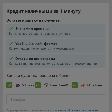
составить представление о тенденциях использования
сайта в целом. Общество использует информацию для
Кредит наличными за 1 минуту
анализа трафика на сайтах.
Оставьте заявку и получите:
9.5. Файлы cookie, применяемые для определения целевой
аудитории и в рекламных целях, например Яндекс.Метрика,
Экономию времени
Google Analytics.
Банки самостоятельно предложат лучшее
Технические/Функциональные, хранятся не более года;
Удобный онлайн формат
Коммуникация по телефону или мессенджеру
Необходимые для функционирования веб-аналитических
платформ «Google Analytics», «Яндекс.Метрика»
Ответы на все вопросы
(статистические), установлены на сервере Общества и не
Консультация по всем аспектам кредита от профессионалов
передаются третьим лицам, часть из которых хранятся во
время пользования сайтом;
Заявка будет направлена в банки:
Остальные - не более года.
МТбанк
Банк БелВЭБ
БНБ-Банк
Отключение аналитических файлов cookie не позволяет
определять предпочтения пользователей сайта, в том числе
Телефон
наиболее и наименее популярные страницы и принимать
меры по совершенствованию работы сайта исходя из
предпочтений пользователей.
Предварительно ознакомившись с
условиями обработки персональных
Сохранить мои изменения