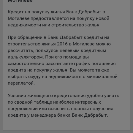
Подобные функции улучшают условия работы
пользователей с сайтом.
Кредит на покупку жилья Банк Дабрабыт в
Могилеве предоставляется на покупку новой
9.3. Файлы cookie предпочтений, например, для настройки
недвижимости или строительство жилья.
контента. Данные файлы cookie собирают информацию о
выборе пользователя на сайте и его предпочтениях и
При обращении в Банк Дабрабыт кредиты на
позволяют Обществу «запомнить» информацию о
строительство жилья 2016 в Могилеве можно
выбранном пользователем городе и других местных
рассчитать, пользуясь целевым кредитным
настройках для того, чтобы соответствующим образом
калькулятором. При его помощи вы
настраивать сайт.
самостоятельно рассчитаете график погашения
9.4. Аналитические файлы cookie, например
кредита на покупку жилья. Вы можете также
Яндекс.Метрика, Google Analytics. Данные файлы cookie
выбрать ссуду на недвижимость с минимальной
собирают информацию о том, как пользователь
переплатой.
использовал сайты, и позволяют Обществу вносить в них
улучшения.
Условия жилищного кредитования удобно узнать
по сводной таблице наиболее интересных
Аналитические файлы cookie показывают, какие страницы
предложений или выяснить нюансы получения
сайта Общества посещаются чаще всего, помогают
кредита у менеджера банка Банк Дабрабыт.
выявлять трудности, возникающие при использовании
сайта, а также позволяют оценить эффективность
рекламы. Благодаря этому у Общества есть возможность