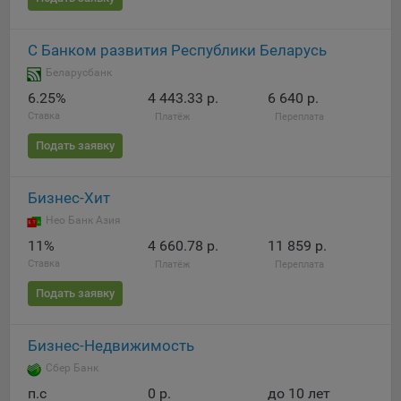
Яндекса рекламная сеть (Yandex Mobile Ads, ADFOX) -
сервис показа контекстной рекламы. Адрес: Yandex
С Банком развития Республики Беларусь
Europe AG, Werftestrasse 4, CH-6005 Luzern, Switzerland.
Беларусбанк
Google Ads - сервис показа контекстной рекламы,
6.25%
4 443.33 р.
6 640 р.
предоставляемый компанией Google Ireland Ltd, Gordon
House Barrow Street Dublin 4, D04E5W5 Ireland.
Ставка
Платёж
Переплата
Подать заявку
Сохранить мои изменения
Бизнес-Хит
Сохранить по умолчанию
Нео Банк Азия
11%
4 660.78 р.
11 859 р.
Ставка
Платёж
Переплата
Подать заявку
Бизнес-Недвижимость
Сбер Банк
п.c
0 р.
до 10 лет