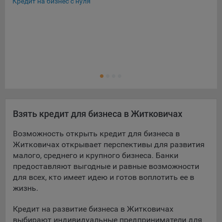
Кредит на бизнес с нуля
Экс
Льг
Кре
Кре
Ещ
Кре
Взять кредит для бизнеса в Житковичах
Возможность открыть кредит для бизнеса в
Житковичах открывает перспективы для развития
малого, среднего и крупного бизнеса. Банки
предоставляют выгодные и равные возможности
для всех, кто имеет идею и готов воплотить ее в
жизнь.
Кредит на развитие бизнеса в Житковичах
выбирают индивидуальные предприниматели для