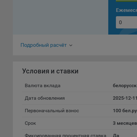
проц
Ежемеся
Файл
комп
указ
сове
выби
напр
Подробный расчёт
Целя
Обще
пер
Условия и ставки
На с
сайт
Валюта вклада
белорусск
(зад
Дата обновления
2025-12-1
Общ
(вкл
Первоначальный взнос
100 бел.р
стат
поль
Срок
3 месяцев
Обще
это 
Фиксированная процентная ставка
Да