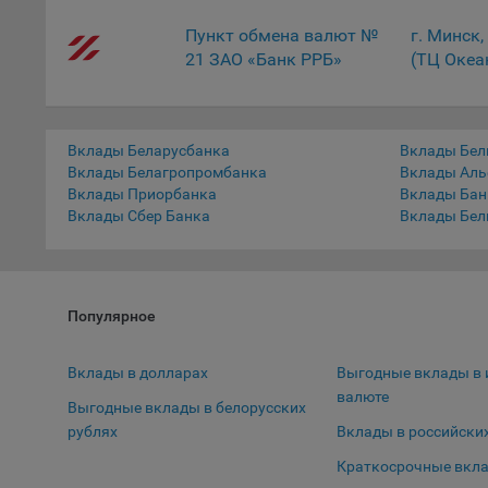
9.5. Ф
Пункт обмена валют №
г. Минск,
реклам
21 ЗАО «Банк РРБ»
(ТЦ Океа
Технич
Необхо
Вклады Беларусбанка
Вклады Бел
Analyt
Вклады Белагропромбанка
Вклады Аль
Общест
Вклады Приорбанка
Вклады Бан
пользо
Вклады Сбер Банка
Вклады Бел
Осталь
Отключ
предпо
Популярное
популя
исходя
Вклады в долларах
Выгодные вклады в 
При эт
валюте
«Инког
Выгодные вклады в белорусских
автома
рублях
Вклады в российски
персон
Краткосрочные вкл
соотве