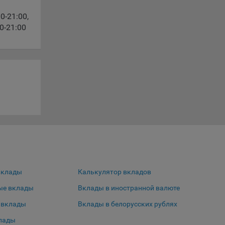
00-21:00
,
30-21:00
le
время
сайта
вклады
Калькулятор вкладов
жиме
ции и
ые вклады
Вклады в иностранной валюте
ю
 вклады
Вклады в белорусских рублях
выбрав
лады