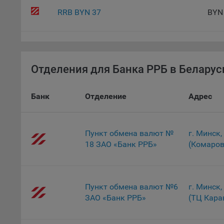
Данные
RRB BYN 37
BYN
дополн
пользо
предот
функци
Отделения для Банка РРБ в Беларус
9.3. Ф
файлы 
предпо
Банк
Отделение
Адрес
пользо
соотве
9.4. А
Пункт обмена валют №
г. Минск,
Данные
18 ЗАО «Банк РРБ»
(Комаров
исполь
Аналит
посеща
Пункт обмена валют №6
г. Минск,
исполь
ЗАО «Банк РРБ»
(ТЦ Кара
Благод
тенден
для ан