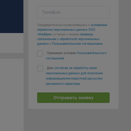
е
Телефон
вий,
Предварительно ознакомившись с
условиями
 или
обработки персональных данных ООО
йта,
«Майфин»
, а также с моими
правами,
связанными с обработкой персональных
данных
и
Пользовательским соглашением
:
Принимаю условия
Пользовательского
соглашения
Даю
согласие на обработку моих
персональных данных для получения
ваемые
информационно-новостной рассылки
ie
рекламного характера
Отправить заявку
, если
ение