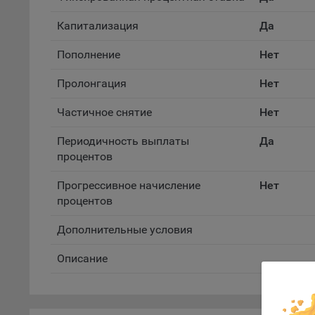
файл
Капитализация
Да
На с
Обще
Пополнение
Нет
поль
поль
Пролонгация
Нет
рекл
Частичное снятие
Нет
Иног
эффе
Периодичность выплаты
Да
зап
процентов
Обще
оцен
Прогрессивное начисление
Нет
Срок
процентов
Поль
Дополнительные условия
файл
испо
Описание
потр
верс
стра
Оформлен
Поми