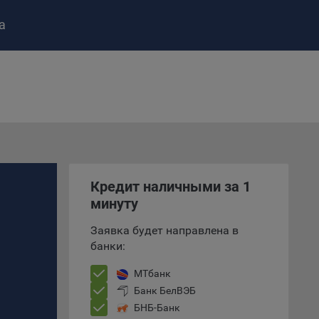
а
ство»
)
ке и
анных.
Кредит наличными за 1
е
минуту
и
ее –
Заявка будет направлена в
банки:
МТбанк
Банк БелВЭБ
т
вать
БНБ-Банк