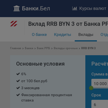
Банки
.Бел
Курсы валют
Вклад RRB BYN 3 от Банка Р
О банке
Кредиты
Вклады
Отд
ПОЛОЖЕ
Обще
удел
Главная
Банки
Банк РРБ
Вклады срочные
RRB BYN 3
отве
Утве
Основные условия
Расчё
«По
перс
6%
Сумма в
Бела
от 100 бел.руб
«За
3 месяцев
Поли
осу
Фиксированная процентная
Срок
«ban
ставка
файл