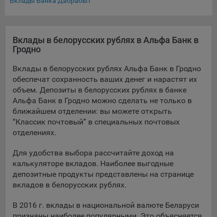
Вклады Банка Дабрабыт
составить представление о тенденциях использования
сайта в целом. Общество использует информацию для
анализа трафика на сайтах.
Вклады в белорусских рублях в Альфа Банк в
9.5. Файлы cookie, применяемые для определения целевой
Гродно
аудитории и в рекламных целях, например Яндекс.Метрика,
Google Analytics.
Вклады в белорусских рублях Альфа Банк в Гродно
обеспечат сохранность ваших денег и нарастят их
Технические/Функциональные, хранятся не более года;
объем. Депозиты в белорусских рублях в банке
Необходимые для функционирования веб-аналитических
Альфа Банк в Гродно можно сделать не только в
платформ «Google Analytics», «Яндекс.Метрика»
ближайшем отделении: вы можете открыть
(статистические), установлены на сервере Общества и не
“Классик почтовый” в специальных почтовых
передаются третьим лицам, часть из которых хранятся во
отделениях.
время пользования сайтом;
Для удобства выбора рассчитайте доход на
Остальные - не более года.
калькуляторе вкладов. Наиболее выгодные
депозитные продукты представлены на странице
Отключение аналитических файлов cookie не позволяет
определять предпочтения пользователей сайта, в том числе
вкладов в белорусских рублях.
наиболее и наименее популярные страницы и принимать
меры по совершенствованию работы сайта исходя из
В 2016 г. вклады в национальной валюте Беларуси
предпочтений пользователей.
признаны наиболее популярными. Это объясняется