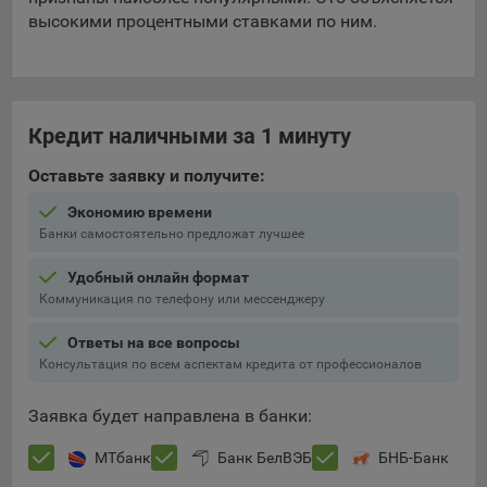
высокими процентными ставками по ним.
При этом, некоторые браузеры позволяют посещать
интернет-сайты в режиме «Инкогнито», чтобы ограничить
хранимый на компьютере объем информации и
автоматически удалять сессионные файлы cookie. Кроме
того, субъект персональных данных может удалить ранее
Кредит наличными за 1 минуту
сохраненные файлов cookie выбрав соответствующую
опцию в истории браузера.
Оставьте заявку и получите:
Подробнее о параметрах управления можно ознакомиться,
Экономию времени
перейдя по внешним ссылкам, ведущим на
Банки самостоятельно предложат лучшее
соответствующие страницы сайтов основных браузеров:
Удобный онлайн формат
Firefox
Коммуникация по телефону или мессенджеру
Chrome
Ответы на все вопросы
Safari
Консультация по всем аспектам кредита от профессионалов
Opera
Заявка будет направлена в банки:
Microsoft Edge
МТбанк
Банк БелВЭБ
БНБ-Банк
Internet Explorer