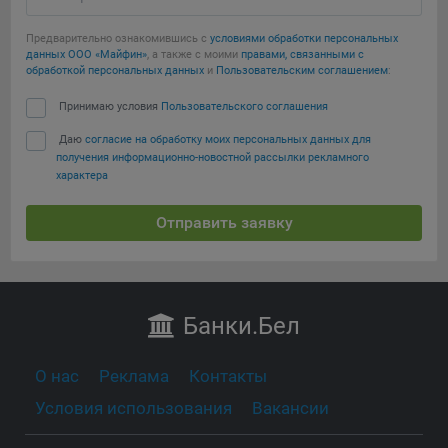
Предварительно ознакомившись с
условиями обработки персональных
данных ООО «Майфин»
, а также с моими
правами, связанными с
обработкой персональных данных
и
Пользовательским соглашением
:
Принимаю условия
Пользовательского соглашения
Даю
согласие на обработку моих персональных данных для
получения информационно-новостной рассылки рекламного
характера
Отправить заявку
Банки
.Бел
О нас
Реклама
Контакты
Условия использования
Вакансии