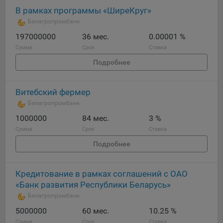
Яндекса рекламная сеть (Yandex Mobile Ads, ADFOX) -
В рамках программы «ШиреКруг»
сервис показа контекстной рекламы. Адрес: Yandex
Белагропромбанк
Europe AG, Werftestrasse 4, CH-6005 Luzern, Switzerland.
197000000
36 мес.
0.00001 %
Google Ads - сервис показа контекстной рекламы,
Сумма
Срок
Ставка
предоставляемый компанией Google Ireland Ltd, Gordon
Подробнее
House Barrow Street Dublin 4, D04E5W5 Ireland.
Витебский фермер
Сохранить мои изменения
Белагропромбанк
1000000
Сохранить по умолчанию
84 мес.
3 %
Сумма
Срок
Ставка
Подробнее
Кредитование в рамках соглашений с ОАО
«Банк развития Республики Беларусь»
Белагропромбанк
5000000
60 мес.
10.25 %
Сумма
Срок
Ставка