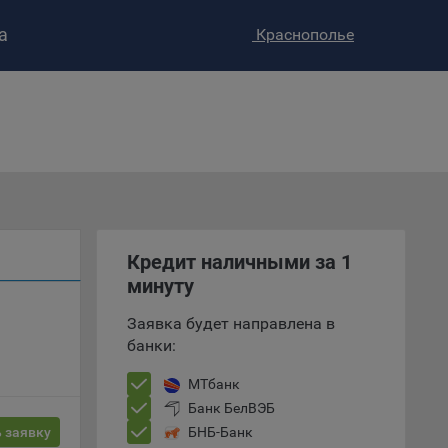
а
Краснополье
ство»
)
Кредит наличными за 1
ке и
минуту
анных.
Заявка будет направлена в
банки:
е
и
МТбанк
ее –
Банк БелВЭБ
 заявку
БНБ-Банк