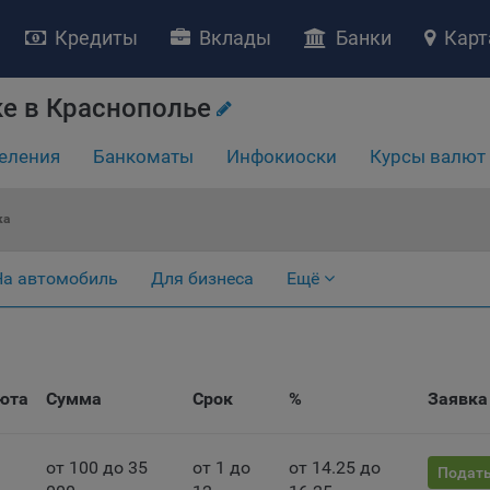
Кредиты
Вклады
Банки
Карт
е в Краснополье
еления
Банкоматы
Инфокиоски
Курсы валют
ка
НИЕ «О политике обработки файлов cookie»
На автомобиль
Для бизнеса
Ещё
ство с ограниченной ответственностью «Майфин» (далее –
«Обще
яет особое внимание защите персональных данных при их обработ
тственно подходит к соблюдению прав субъектов персональных д
рждение положения о политике обработки файлов cookie (далее –
литика»
) является одной из принимаемых Обществом мер по защит
юта
Сумма
Срок
%
Заявка
ональных данных, предусмотренных статьей 17 Закона Республик
русь от 7 мая 2021 г. № 99-З «О защите персональных данных» (дал
кон»
).
от 100 до 35
от 1 до
от 14.25 до
Подать
тика разъясняет субъектам персональных данных, которые