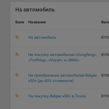
потр
верс
На автомобиль
стра
Поми
Банк
Название
Вал
могу
наст
5.1. О
На автомобиль
BYN
5.2. П
их раб
На покупку автомобилей «Dongfeng»,
BYN
5.3. С
«Forthing», «Voyah» и «BMG»
дальне
5.4. С
На приобретение автомобилей Belgee
BYN
x50+ (до 60% стоимости)
9.1. Т
регист
коммен
На покупку Belgee x50+ в Точка
BYN
коррек
пользо
может 