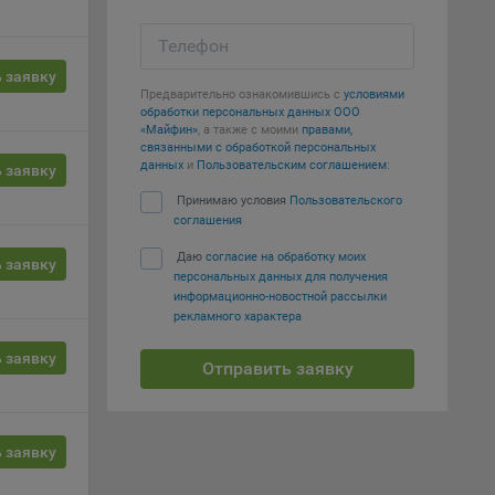
т
Телефон
вать
 заявку
Предварительно ознакомившись с
условиями
обработки персональных данных ООО
е
«Майфин»
, а также с моими
правами,
связанными с обработкой персональных
данных
и
Пользовательским соглашением
:
 заявку
вий,
 или
Принимаю условия
Пользовательского
йта,
соглашения
Даю
согласие на обработку моих
 заявку
персональных данных для получения
информационно-новостной рассылки
рекламного характера
 заявку
ваемые
Отправить заявку
ie
 заявку