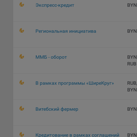
«Инког
Экспресс-кредит
BYN
автома
персон
соотве
Региональная инициатива
BYN
Подроб
ссылка
Fire
ММБ - оборот
BYN
Chr
RUB
Safa
Ope
В рамках программы «ШиреКруг»
RUB
Micr
BYN
Inte
16. По
Витебский фермер
BYN
вопрос
Общес
А
Кредитование в рамках соглашений
BYN