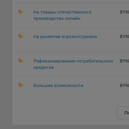
поль
На товары отечественного
BYN
Обще
производства онлайн
это 
файл
На с
На развитие агроэкотуризма
BYN
Обще
поль
поль
рекл
Рефинансирование потребительских
BYN
кредитов
Иног
эффе
зап
Большие возможности
BYN
Обще
оцен
Срок
Поль
П
файл
испо