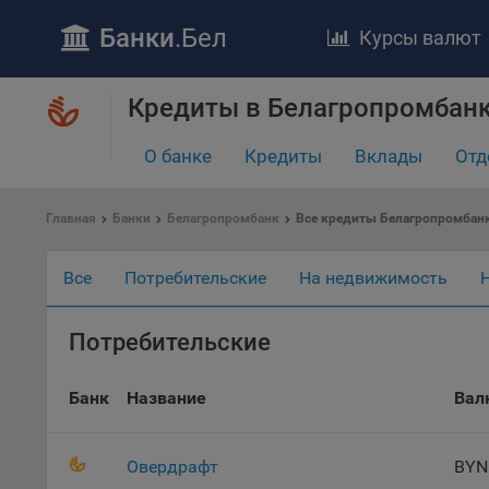
Банки
.Бел
Курсы валют
Кредиты в Белагропромбанк
О банке
Кредиты
Вклады
Отд
Главная
Банки
Белагропромбанк
Все кредиты Белагропромбан
ПОЛОЖЕ
Все
Потребительские
На недвижимость
Обще
удел
отве
Потребительские
Утве
«По
Банк
Название
Вал
перс
Бела
«За
Овердрафт
BYN
Поли