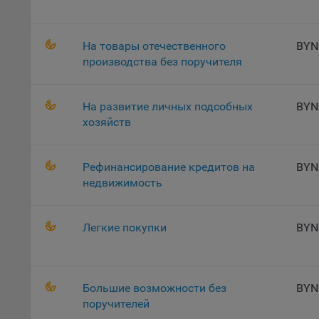
осу
«ban
файл
На товары отечественного
BYN
проц
производства без поручителя
Файл
комп
На развитие личных подсобных
BYN
указ
хозяйств
сове
выби
напр
Рефинансирование кредитов на
BYN
Целя
недвижимость
Обще
пер
Легкие покупки
BYN
На с
сайт
(зад
Большие возможности без
BYN
Общ
поручителей
(вкл
стат