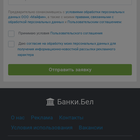
Предварительно ознакомившись с
условиями обработки персональных
данных ООО «Майфин»
, а также с моими
правами, связанными с
обработкой персональных данных
и
Пользовательским соглашением
:
Принимаю условия
Пользовательского соглашения
Даю
согласие на обработку моих персональных данных для
получения информационно-новостной рассылки рекламного
характера
Отправить заявку
Банки
.Бел
О нас
Реклама
Контакты
Условия использования
Вакансии