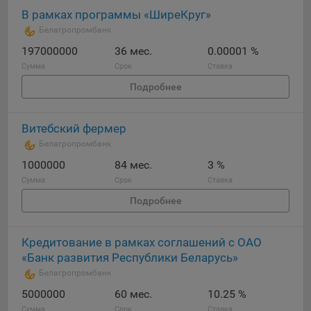
Яндекса рекламная сеть (Yandex Mobile Ads, ADFOX) -
В рамках программы «ШиреКруг»
сервис показа контекстной рекламы. Адрес: Yandex
Белагропромбанк
Europe AG, Werftestrasse 4, CH-6005 Luzern, Switzerland.
197000000
36 мес.
0.00001 %
Google Ads - сервис показа контекстной рекламы,
Сумма
Срок
Ставка
предоставляемый компанией Google Ireland Ltd, Gordon
Подробнее
House Barrow Street Dublin 4, D04E5W5 Ireland.
Витебский фермер
Сохранить мои изменения
Белагропромбанк
1000000
Сохранить по умолчанию
84 мес.
3 %
Сумма
Срок
Ставка
Подробнее
Кредитование в рамках соглашений с ОАО
«Банк развития Республики Беларусь»
Белагропромбанк
5000000
60 мес.
10.25 %
Сумма
Срок
Ставка