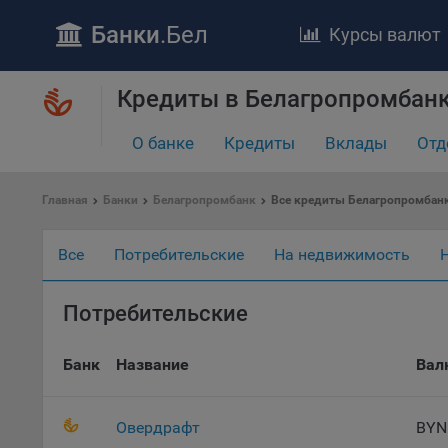
Банки
.Бел
Курсы валют
Кредиты в Белагропромбанк
О банке
Кредиты
Вклады
Отд
Главная
Банки
Белагропромбанк
Все кредиты Белагропромбан
ПОЛОЖЕ
Все
Потребительские
На недвижимость
Обще
удел
отве
Потребительские
Утве
«По
Банк
Название
Вал
перс
Бела
«За
Овердрафт
BYN
Поли