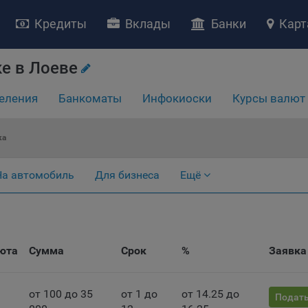
Кредиты
Вклады
Банки
Карт
е в Лоеве
еления
Банкоматы
Инфокиоски
Курсы валют
ка
НИЕ «О политике обработки файлов cookie»
На автомобиль
Для бизнеса
Ещё
ство с ограниченной ответственностью «Майфин» (далее –
«Обще
яет особое внимание защите персональных данных при их обработ
тственно подходит к соблюдению прав субъектов персональных д
рждение положения о политике обработки файлов cookie (далее –
литика»
) является одной из принимаемых Обществом мер по защит
юта
Сумма
Срок
%
Заявка
ональных данных, предусмотренных статьей 17 Закона Республик
русь от 7 мая 2021 г. № 99-З «О защите персональных данных» (дал
кон»
).
от 100 до 35
от 1 до
от 14.25 до
Подать
тика разъясняет субъектам персональных данных, которые