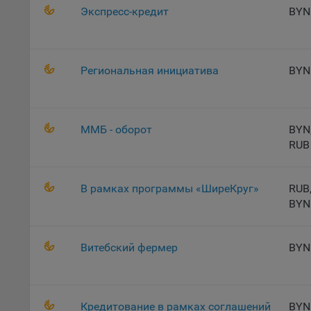
«Инког
Экспресс-кредит
BYN
автома
персон
соотве
Региональная инициатива
BYN
Подроб
ссылка
Fire
ММБ - оборот
BYN
Chr
RUB
Safa
Ope
В рамках программы «ШиреКруг»
RUB
Micr
BYN
Inte
16. По
Витебский фермер
BYN
вопрос
Общес
А
Кредитование в рамках соглашений
BYN