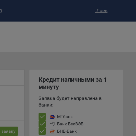
а
Лоев
ство»
)
Кредит наличными за 1
ке и
минуту
анных.
Заявка будет направлена в
банки:
е
и
МТбанк
ее –
Банк БелВЭБ
 заявку
БНБ-Банк