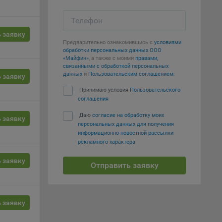
т
Телефон
вать
 заявку
Предварительно ознакомившись с
условиями
обработки персональных данных ООО
е
«Майфин»
, а также с моими
правами,
связанными с обработкой персональных
данных
и
Пользовательским соглашением
:
 заявку
вий,
 или
Принимаю условия
Пользовательского
йта,
соглашения
Даю
согласие на обработку моих
 заявку
персональных данных для получения
информационно-новостной рассылки
рекламного характера
 заявку
ваемые
Отправить заявку
ie
 заявку