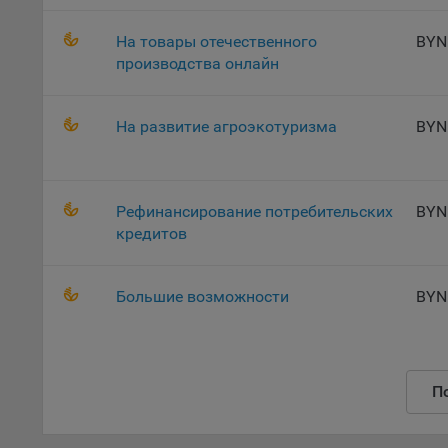
поль
На товары отечественного
BYN
Обще
производства онлайн
это 
файл
На с
На развитие агроэкотуризма
BYN
Обще
поль
поль
рекл
Рефинансирование потребительских
BYN
кредитов
Иног
эффе
зап
Большие возможности
BYN
Обще
оцен
Срок
Поль
П
файл
испо