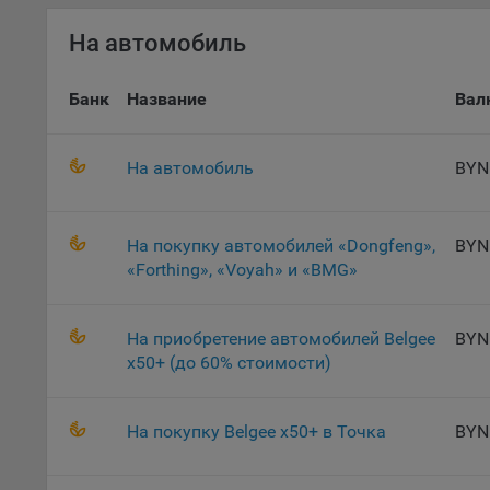
потр
верс
На автомобиль
стра
Поми
Банк
Название
Вал
могу
наст
5.1. О
На автомобиль
BYN
5.2. П
их раб
На покупку автомобилей «Dongfeng»,
BYN
5.3. С
«Forthing», «Voyah» и «BMG»
дальне
5.4. С
На приобретение автомобилей Belgee
BYN
x50+ (до 60% стоимости)
9.1. Т
регист
коммен
На покупку Belgee x50+ в Точка
BYN
коррек
пользо
может 