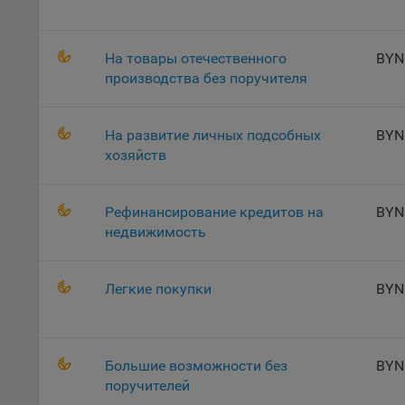
осу
«ban
файл
На товары отечественного
BYN
проц
производства без поручителя
Файл
комп
На развитие личных подсобных
BYN
указ
хозяйств
сове
выби
напр
Рефинансирование кредитов на
BYN
Целя
недвижимость
Обще
пер
Легкие покупки
BYN
На с
сайт
(зад
Большие возможности без
BYN
Общ
поручителей
(вкл
стат