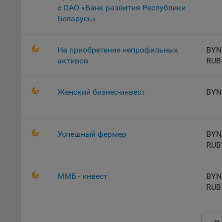
с ОАО «Банк развития Республики
Откл
Беларусь»
пред
попу
Сайт
На приобретение непрофильных
BYN
активов
RUB
Статис
Компан
Женский бизнес-инвест
BYN
Янде
Адре
кон
Успешный фермер
BYN
Goog
RUB
Inc.
Moun
Mato
ММБ - инвест
BYN
дост
RUB
Адре
пом.
Пикс