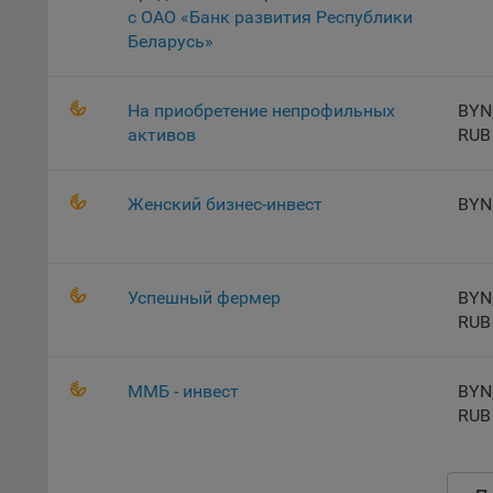
с ОАО «Банк развития Республики
Откл
Беларусь»
пред
попу
Сайт
На приобретение непрофильных
BYN
активов
RUB
Статис
Компан
Женский бизнес-инвест
BYN
Янде
Адре
кон
Успешный фермер
BYN
Goog
RUB
Inc.
Moun
Mato
ММБ - инвест
BYN
дост
RUB
Адре
пом.
Пикс