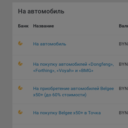
потр
верс
На автомобиль
стра
Поми
Банк
Название
Вал
могу
наст
5.1. О
На автомобиль
BYN
5.2. П
их раб
На покупку автомобилей «Dongfeng»,
BYN
5.3. С
«Forthing», «Voyah» и «BMG»
дальне
5.4. С
На приобретение автомобилей Belgee
BYN
x50+ (до 60% стоимости)
9.1. Т
регист
коммен
На покупку Belgee x50+ в Точка
BYN
коррек
пользо
может 