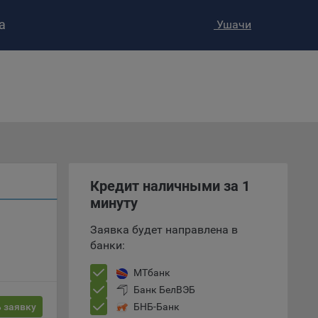
а
Ушачи
ство»
)
Кредит наличными за 1
ке и
минуту
анных.
Заявка будет направлена в
банки:
е
и
МТбанк
ее –
Банк БелВЭБ
 заявку
БНБ-Банк