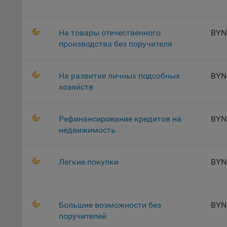
осу
«ban
файл
На товары отечественного
BYN
проц
производства без поручителя
Файл
комп
На развитие личных подсобных
BYN
указ
хозяйств
сове
выби
напр
Рефинансирование кредитов на
BYN
Целя
недвижимость
Обще
пер
Легкие покупки
BYN
На с
сайт
(зад
Большие возможности без
BYN
Общ
поручителей
(вкл
стат