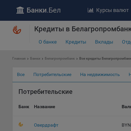
Банки
.Бел
Курсы валют
Кредиты в Белагропромбанк
О банке
Кредиты
Вклады
Отд
Главная
Банки
Белагропромбанк
Все кредиты Белагропромбан
ПОЛОЖЕ
Все
Потребительские
На недвижимость
Обще
удел
отве
Потребительские
Утве
«По
Банк
Название
Вал
перс
Бела
«За
Овердрафт
BYN
Поли