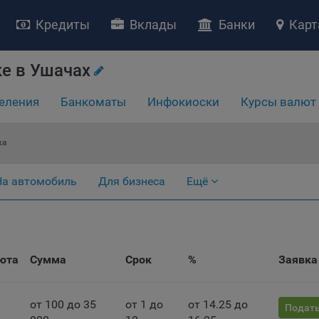
Кредиты
Вклады
Банки
Карт
е в Ушачах
еления
Банкоматы
Инфокиоски
Курсы валют
ка
НИЕ «О политике обработки файлов cookie»
На автомобиль
Для бизнеса
Ещё
ство с ограниченной ответственностью «Майфин» (далее –
«Обще
яет особое внимание защите персональных данных при их обработ
тственно подходит к соблюдению прав субъектов персональных д
рждение положения о политике обработки файлов cookie (далее –
литика»
) является одной из принимаемых Обществом мер по защит
юта
Сумма
Срок
%
Заявка
ональных данных, предусмотренных статьей 17 Закона Республик
русь от 7 мая 2021 г. № 99-З «О защите персональных данных» (дал
кон»
).
от 100 до 35
от 1 до
от 14.25 до
Подать
тика разъясняет субъектам персональных данных, которые