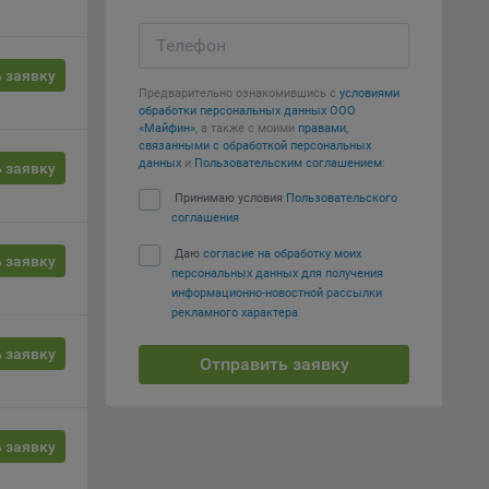
т
Телефон
вать
 заявку
Предварительно ознакомившись с
условиями
обработки персональных данных ООО
е
«Майфин»
, а также с моими
правами,
связанными с обработкой персональных
данных
и
Пользовательским соглашением
:
 заявку
вий,
 или
Принимаю условия
Пользовательского
йта,
соглашения
Даю
согласие на обработку моих
 заявку
персональных данных для получения
информационно-новостной рассылки
рекламного характера
 заявку
ваемые
Отправить заявку
ie
 заявку