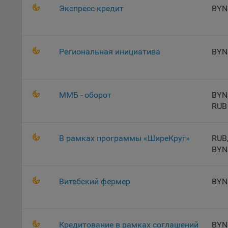
«Инког
Экспресс-кредит
BYN
автома
персон
соотве
Региональная инициатива
BYN
Подроб
ссылка
Fire
ММБ - оборот
BYN
Chr
RUB
Safa
Ope
В рамках программы «ШиреКруг»
RUB
Micr
BYN
Inte
16. По
Витебский фермер
BYN
вопрос
Общес
А
Кредитование в рамках соглашений
BYN