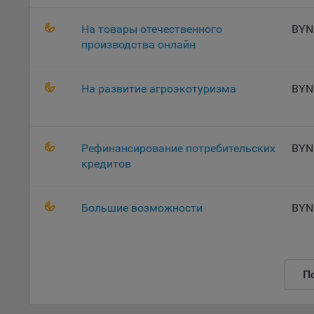
поль
На товары отечественного
BYN
Обще
производства онлайн
это 
файл
На с
На развитие агроэкотуризма
BYN
Обще
поль
поль
рекл
Рефинансирование потребительских
BYN
кредитов
Иног
эффе
зап
Большие возможности
BYN
Обще
оцен
Срок
Поль
П
файл
испо