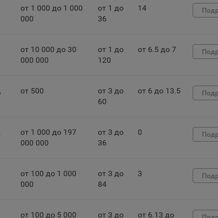
нито», чтобы ограничить хранимый на компьютере объем информа
от 1 000 до 1 000
от 1 до
14
Подр
тически удалять сессионные файлы cookie. Кроме того, субъект
000
36
альных данных может удалить ранее сохраненные файлов cookie 
тствующую опцию в истории браузера.
от 10 000 до 30
от 1 до
от 6.5 до 7
нее о параметрах управления можно ознакомиться, перейдя по в
Подр
000 000
120
м, ведущим на соответствующие страницы сайтов основных брауз
fox
,
от 500
от 3 до
от 6 до 13.5
ome
Подр
60
ri
ra
,
от 1 000 до 197
от 3 до
0
Подр
osoft Edge
000 000
36
rnet Explorer
льзователь всегда может направить сообщение с имеющимся у нег
от 100 до 1 000
от 3 до
3
Подр
ом, в части использования файлов сookie, на электронную почту
000
84
тва:
info@myfin.by
налитические Cookie
от 100 до 5 000
от 3 до
от 6.13 до
Подр