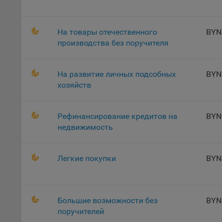
осу
«ban
файл
На товары отечественного
BYN
проц
производства без поручителя
Файл
комп
На развитие личных подсобных
BYN
указ
хозяйств
сове
выби
напр
Рефинансирование кредитов на
BYN
Целя
недвижимость
Обще
пер
Легкие покупки
BYN
На с
сайт
(зад
Большие возможности без
BYN
Общ
поручителей
(вкл
стат