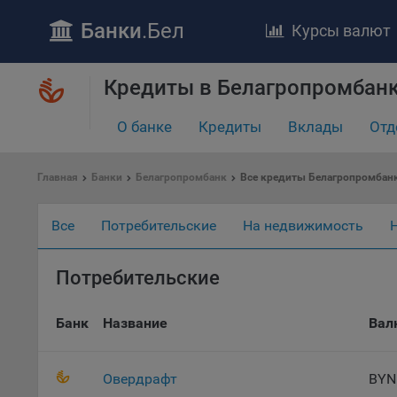
Банки
.Бел
Курсы валют
Кредиты в Белагропромбанк
О банке
Кредиты
Вклады
Отд
Главная
Банки
Белагропромбанк
Все кредиты Белагропромбан
ПОЛОЖЕ
Все
Потребительские
На недвижимость
Обще
удел
отве
Потребительские
Утве
«По
Банк
Название
Вал
перс
Бела
«За
Овердрафт
BYN
Поли