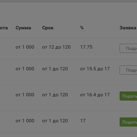
ебоваться совершать повторный выбор предпочтений куки, языко
ии сайта, а также могут некорректно отображаться некоторые вер
ниц.
мо настроек файлов cookie на сайте субъекты персональных данн
юта
Сумма
Срок
%
Заявка
т принять или отклонить сбор всех или некоторых файлов cookie в
ройках своего браузера.
беспечение удобства пользователей сайтов;
от 1 000
от 12 до 120
17.75
Подр
овышение качества функционирования сайтов, в том числе коррект
оты;
от 1 000
от 1 до 120
от 15.5 до 17
Подр
бор аналитической информации в обобщенном виде для оценки и
йшего улучшения работы сайтов;
оздание и предоставление персонализированной рекламы пользова
от 1 000
от 1 до 120
от 16.4 до 17
Подать
ехнические (обязательные) файлы cookie, например, применяемые п
рации либо входе в систему, или для оставления отзыва либо
тария. Данные файлы cookie используются в целях обеспечения
от 1 000
от 1 до 120
17
Подать
тной работы сайтов и полноценного использования его функциона
вателем, не могут быть отключены в системах. Вместе с тем, польз
настроить браузер, чтобы он блокировал такие файлы сookie или