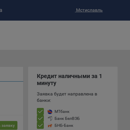
а
Мстиславль
ство»
)
Кредит наличными за 1
ке и
минуту
анных.
Заявка будет направлена в
банки:
е
и
МТбанк
ее –
Банк БелВЭБ
 заявку
БНБ-Банк