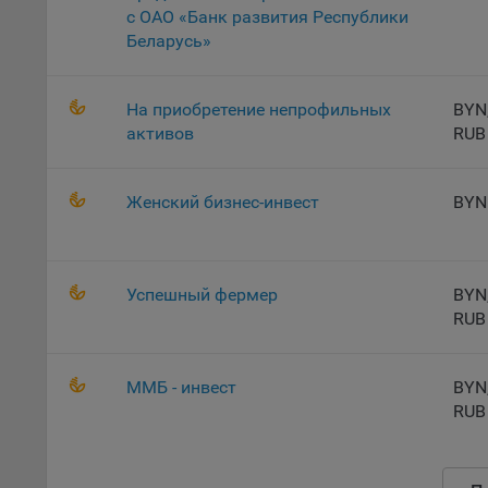
с ОАО «Банк развития Республики
Откл
Беларусь»
пред
попу
Сайт
На приобретение непрофильных
BYN
активов
RUB
Статис
Компан
Женский бизнес-инвест
BYN
Янде
Адре
кон
Успешный фермер
BYN
Goog
RUB
Inc.
Moun
Mato
ММБ - инвест
BYN
дост
RUB
Адре
пом.
Пикс