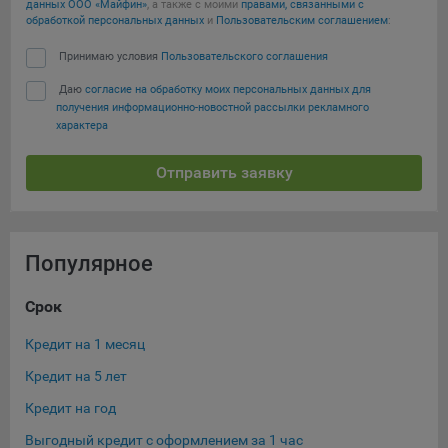
данных ООО «Майфин»
, а также с моими
правами, связанными с
конфиденциальности Яндекс
.
обработкой персональных данных
и
Пользовательским соглашением
:
Google Analytics – сервис веб-аналитики,
Принимаю условия
Пользовательского соглашения
предоставляемый компанией Google, Inc. Адрес: Google,
Google Data Protection Office, 1600 Amphitheatre Pkwy,
Даю
согласие на обработку моих персональных данных для
Mountain View, CA 94043, USA.
Политика
получения информационно-новостной рассылки рекламного
конфиденциальности Google.
характера
Matomo — это система веб-аналитики, которая позволяет
Отправить заявку
следит за доступностью сервисов, предоставляемых
myfin.by.
Адрес: ООО «Рэкун технолоджи», 220069 г. Минск, пр-т
Дзержинского, д.3Б, пом.44.
Популярное
Пиксель VK Рекламы - сервис позволяет показывать
рекламу на площадке VK пользователям, которые
Срок
Су
посещали сайт.
Адрес: ООО «ВК», РФ, 125167, г. Москва, Ленинградский
Кредит на 1 месяц
Кре
проспект, д. 39, стр. 79, БЦ «SkyLight».
Кредит на 5 лет
Кре
Технические настройки
Кредит на год
Кре
Технические настройки хранят технические данные вашего
Выгодный кредит с оформлением за 1 час
Кре