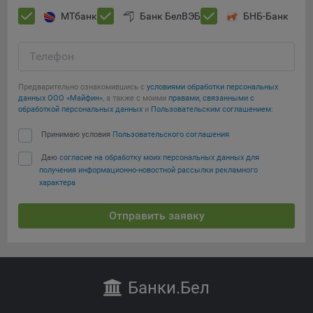
МТбанк
Банк БелВЭБ
БНБ-Банк
Телефон
Предварительно ознакомившись с
условиями обработки персональных
данных ООО «Майфин»
, а также с моими
правами, связанными с
обработкой персональных данных
и
Пользовательским соглашением
:
Принимаю условия
Пользовательского соглашения
Даю
согласие на обработку моих персональных данных для
получения информационно-новостной рассылки рекламного
характера
Отправить заявку
Банки
.Бел