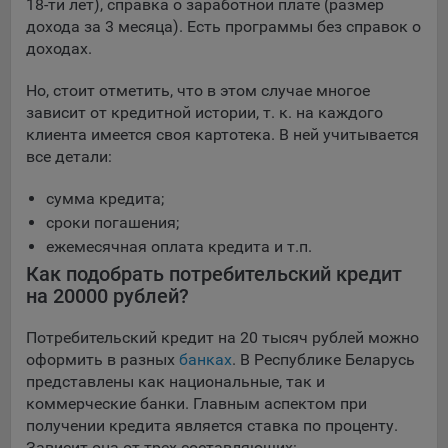
18-ти лет), справка о заработной плате (размер
Яндекса рекламная сеть (Yandex Mobile Ads, ADFOX) -
дохода за 3 месяца). Есть программы без справок о
сервис показа контекстной рекламы. Адрес: Yandex
доходах.
Europe AG, Werftestrasse 4, CH-6005 Luzern, Switzerland.
Google Ads - сервис показа контекстной рекламы,
Но, стоит отметить, что в этом случае многое
предоставляемый компанией Google Ireland Ltd, Gordon
зависит от кредитной истории, т. к. на каждого
House Barrow Street Dublin 4, D04E5W5 Ireland.
клиента имеется своя картотека. В ней учитывается
все детали:
Сохранить мои изменения
сумма кредита;
сроки погашения;
Сохранить по умолчанию
ежемесячная оплата кредита и т.п.
Как подобрать потребительский кредит
на 20000 рублей?
Потребительский кредит на 20 тысяч рублей можно
оформить в разных
банках
. В Республике Беларусь
представлены как национальные, так и
коммерческие банки. Главным аспектом при
получении кредита является ставка по проценту.
Зависит она от трех составляющих: