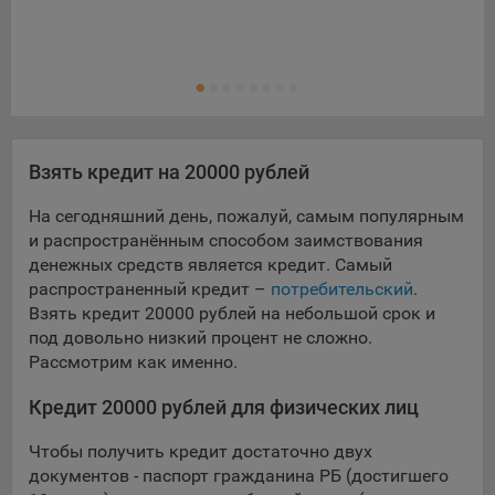
выбора (например, языкового). Техническая аналитика
используется для обеспечения корректной работы сайта.
Кре
Ещ
Кре
Компании, которой мы поручаем обработку данных для
данной цели:
Сервис хранения информации, предоставляемый
компанией, согласно договора аренды ООО «Рэкун
Взять кредит на 20000 рублей
технолоджи», 220069 г. Минск, пр-т Дзержинского, д.3Б,
пом.44.
На сегодняшний день, пожалуй, самым популярным
и распространённым способом заимствования
Рекламные Cookie
денежных средств является кредит. Самый
распространенный кредит –
Отключение рекламных cookie-файлы не позволит
потребительский
.
принимать меры по совершенствованию работы
Взять кредит 20000 рублей на небольшой срок и
Сайта, исходя из предпочтений пользователя, а также
под довольно низкий процент не сложно.
осуществлять подбор рекламы, иных рекламных
Рассмотрим как именно.
материалов по наиболее актуальному, подходящему
назначению для каждого конкретного пользователя.
Кредит 20000 рублей для физических лиц
Компании, которым мы поручаем обработку данных для
Чтобы получить кредит достаточно двух
данной цели:
документов - паспорт гражданина РБ (достигшего