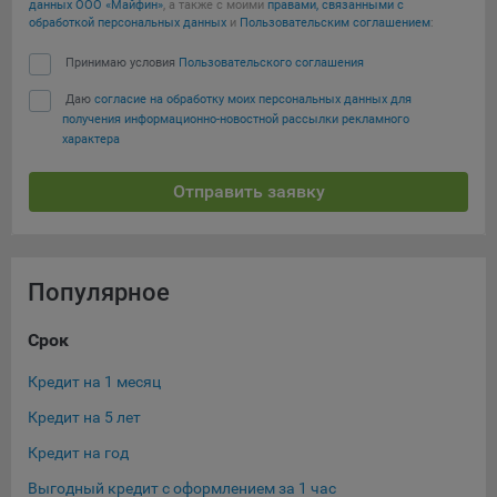
данных ООО «Майфин»
, а также с моими
правами, связанными с
конфиденциальности Яндекс
.
обработкой персональных данных
и
Пользовательским соглашением
:
Google Analytics – сервис веб-аналитики,
Принимаю условия
Пользовательского соглашения
предоставляемый компанией Google, Inc. Адрес: Google,
Google Data Protection Office, 1600 Amphitheatre Pkwy,
Даю
согласие на обработку моих персональных данных для
Mountain View, CA 94043, USA.
Политика
получения информационно-новостной рассылки рекламного
конфиденциальности Google.
характера
Matomo — это система веб-аналитики, которая позволяет
Отправить заявку
следит за доступностью сервисов, предоставляемых
myfin.by.
Адрес: ООО «Рэкун технолоджи», 220069 г. Минск, пр-т
Дзержинского, д.3Б, пом.44.
Популярное
Пиксель VK Рекламы - сервис позволяет показывать
рекламу на площадке VK пользователям, которые
Срок
Су
посещали сайт.
Адрес: ООО «ВК», РФ, 125167, г. Москва, Ленинградский
Кредит на 1 месяц
Кре
проспект, д. 39, стр. 79, БЦ «SkyLight».
Кредит на 5 лет
Кре
Технические настройки
Кредит на год
Кре
Технические настройки хранят технические данные вашего
Выгодный кредит с оформлением за 1 час
Кре