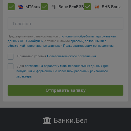
МТбанк
Банк БелВЭБ
БНБ-Банк
Телефон
Предварительно ознакомившись с
условиями обработки персональных
данных ООО «Майфин»
, а также с моими
правами, связанными с
обработкой персональных данных
и
Пользовательским соглашением
:
Принимаю условия
Пользовательского соглашения
Даю
согласие на обработку моих персональных данных для
получения информационно-новостной рассылки рекламного
характера
Отправить заявку
Банки
.Бел