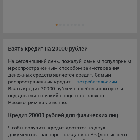
выбора (например, языкового). Техническая аналитика
используется для обеспечения корректной работы сайта.
Кре
Ещ
Кре
Компании, которой мы поручаем обработку данных для
данной цели:
Сервис хранения информации, предоставляемый
компанией, согласно договора аренды ООО «Рэкун
Взять кредит на 20000 рублей
технолоджи», 220069 г. Минск, пр-т Дзержинского, д.3Б,
пом.44.
На сегодняшний день, пожалуй, самым популярным
и распространённым способом заимствования
Рекламные Cookie
денежных средств является кредит. Самый
распространенный кредит –
Отключение рекламных cookie-файлы не позволит
потребительский
.
принимать меры по совершенствованию работы
Взять кредит 20000 рублей на небольшой срок и
Сайта, исходя из предпочтений пользователя, а также
под довольно низкий процент не сложно.
осуществлять подбор рекламы, иных рекламных
Рассмотрим как именно.
материалов по наиболее актуальному, подходящему
назначению для каждого конкретного пользователя.
Кредит 20000 рублей для физических лиц
Компании, которым мы поручаем обработку данных для
Чтобы получить кредит достаточно двух
данной цели:
документов - паспорт гражданина РБ (достигшего