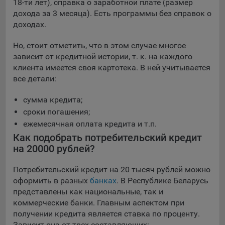
18-ти лет), справка о заработной плате (размер
Яндекса рекламная сеть (Yandex Mobile Ads, ADFOX) -
дохода за 3 месяца). Есть программы без справок о
сервис показа контекстной рекламы. Адрес: Yandex
доходах.
Europe AG, Werftestrasse 4, CH-6005 Luzern, Switzerland.
Google Ads - сервис показа контекстной рекламы,
Но, стоит отметить, что в этом случае многое
предоставляемый компанией Google Ireland Ltd, Gordon
зависит от кредитной истории, т. к. на каждого
House Barrow Street Dublin 4, D04E5W5 Ireland.
клиента имеется своя картотека. В ней учитывается
все детали:
Сохранить мои изменения
сумма кредита;
сроки погашения;
Сохранить по умолчанию
ежемесячная оплата кредита и т.п.
Как подобрать потребительский кредит
на 20000 рублей?
Потребительский кредит на 20 тысяч рублей можно
оформить в разных
банках
. В Республике Беларусь
представлены как национальные, так и
коммерческие банки. Главным аспектом при
получении кредита является ставка по проценту.
Зависит она от трех составляющих: