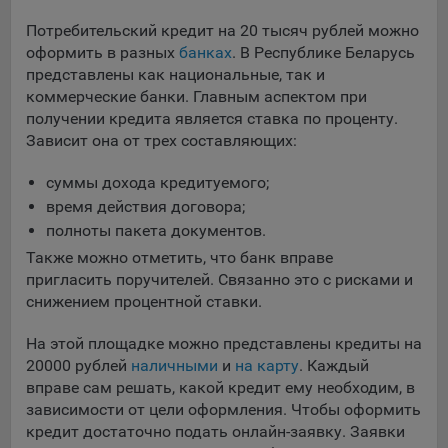
конфиденциальности Яндекс
.
Потребительский кредит на 20 тысяч рублей можно
Google Analytics – сервис веб-аналитики,
оформить в разных
банках
. В Республике Беларусь
предоставляемый компанией Google, Inc. Адрес: Google,
представлены как национальные, так и
Google Data Protection Office, 1600 Amphitheatre Pkwy,
коммерческие банки. Главным аспектом при
Mountain View, CA 94043, USA.
Политика
получении кредита является ставка по проценту.
конфиденциальности Google.
Зависит она от трех составляющих:
Matomo — это система веб-аналитики, которая позволяет
следит за доступностью сервисов, предоставляемых
суммы дохода кредитуемого;
myfin.by.
время действия договора;
Адрес: ООО «Рэкун технолоджи», 220069 г. Минск, пр-т
полноты пакета документов.
Дзержинского, д.3Б, пом.44.
Также можно отметить, что банк вправе
Пиксель VK Рекламы - сервис позволяет показывать
пригласить поручителей. Связанно это с рисками и
рекламу на площадке VK пользователям, которые
снижением процентной ставки.
посещали сайт.
Адрес: ООО «ВК», РФ, 125167, г. Москва, Ленинградский
На этой площадке можно представлены кредиты на
проспект, д. 39, стр. 79, БЦ «SkyLight».
20000 рублей
наличными
и
на карту
. Каждый
вправе сам решать, какой кредит ему необходим, в
Технические настройки
зависимости от цели оформления. Чтобы оформить
Технические настройки хранят технические данные вашего
кредит достаточно подать онлайн-заявку. Заявки