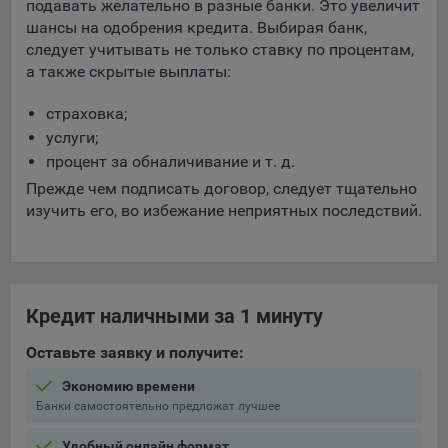
выбора (например, языкового). Техническая аналитика
подавать желательно в разные банки. Это увеличит
используется для обеспечения корректной работы сайта.
шансы на одобрения кредита. Выбирая банк,
следует учитывать не только ставку по процентам,
Компании, которой мы поручаем обработку данных для
а также скрытые выплаты:
данной цели:
страховка;
Сервис хранения информации, предоставляемый
компанией, согласно договора аренды ООО «Рэкун
услуги;
технолоджи», 220069 г. Минск, пр-т Дзержинского, д.3Б,
процент за обналичивание и т. д.
пом.44.
Прежде чем подписать договор, следует тщательно
изучить его, во избежание неприятных последствий.
Рекламные Cookie
Отключение рекламных cookie-файлы не позволит
принимать меры по совершенствованию работы
Сайта, исходя из предпочтений пользователя, а также
Кредит наличными за 1 минуту
осуществлять подбор рекламы, иных рекламных
материалов по наиболее актуальному, подходящему
Оставьте заявку и получите:
назначению для каждого конкретного пользователя.
Экономию времени
Компании, которым мы поручаем обработку данных для
Банки самостоятельно предложат лучшее
данной цели:
Удобный онлайн формат