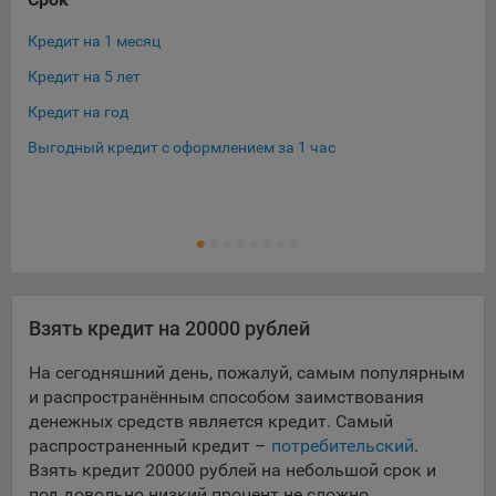
При этом, некоторые браузеры позволяют посещать
Кредит на 1 месяц
Кре
интернет-сайты в режиме «Инкогнито», чтобы ограничить
Кредит на 5 лет
Кре
хранимый на компьютере объем информации и
автоматически удалять сессионные файлы cookie. Кроме
Кредит на год
Кре
того, субъект персональных данных может удалить ранее
Выгодный кредит с оформлением за 1 час
Кре
сохраненные файлов cookie выбрав соответствующую
опцию в истории браузера.
Кре
Подробнее о параметрах управления можно ознакомиться,
Ещ
Кре
перейдя по внешним ссылкам, ведущим на
соответствующие страницы сайтов основных браузеров:
Firefox
Взять кредит на 20000 рублей
Chrome
Safari
На сегодняшний день, пожалуй, самым популярным
и распространённым способом заимствования
Opera
денежных средств является кредит. Самый
Microsoft Edge
распространенный кредит –
потребительский
.
Взять кредит 20000 рублей на небольшой срок и
Internet Explorer
под довольно низкий процент не сложно.