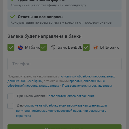
Яндекса рекламная сеть (Yandex Mobile Ads, ADFOX) -
Коммуникация по телефону или мессенджеру
сервис показа контекстной рекламы. Адрес: Yandex
Europe AG, Werftestrasse 4, CH-6005 Luzern, Switzerland.
Ответы на все вопросы
Сохранить мои изменения
Консультация по всем аспектам кредита от профессионалов
Google Ads - сервис показа контекстной рекламы,
Сохранить по умолчанию
предоставляемый компанией Google Ireland Ltd, Gordon
Заявка будет направлена в банки:
House Barrow Street Dublin 4, D04E5W5 Ireland.
МТбанк
Банк БелВЭБ
БНБ-Банк
Телефон
Предварительно ознакомившись с
условиями обработки персональных
данных ООО «Майфин»
, а также с моими
правами, связанными с
обработкой персональных данных
и
Пользовательским соглашением
:
Принимаю условия
Пользовательского соглашения
Даю
согласие на обработку моих персональных данных для
получения информационно-новостной рассылки рекламного
характера