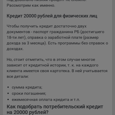
16. Пользователь всегда может направить сообщение с
Рассмотрим как именно.
имеющимся у него вопросом, в части использования
файлов сookie, на электронную почту Общества:
Кредит 20000 рублей для физических лиц
info@myfin.by
Чтобы получить кредит достаточно двух
Аналитические Cookie
документов - паспорт гражданина РБ (достигшего
18-ти лет), справка о заработной плате (размер
Отключение аналитических cookie-файлов не позволит
дохода за 3 месяца). Есть программы без справок о
определять предпочтения пользователей Сайта, в том
доходах.
числе наиболее и наименее популярные страницы и
принимать меры по совершенствованию работы Сайта
Но, стоит отметить, что в этом случае многое
исходя из предпочтений пользователей
зависит от кредитной истории, т. к. на каждого
клиента имеется своя картотека. В ней учитывается
Статистические куки позволяют определять предпочтения
все детали:
пользователей сайта.
Компании, которым мы поручаем обработку
сумма кредита;
статистических cookies:
сроки погашения;
ежемесячная оплата кредита и т.п.
Яндекс Метрика – сервис веб-аналитики,
Как подобрать потребительский кредит
предоставляемый ООО «Яндекс». Адрес: г. Москва, ул.
на 20000 рублей?
Льва Толстого, д. 16, 119021.
Политика