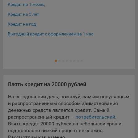
конфиденциальности Яндекс
.
Кредит на 1 месяц
Кре
Google Analytics – сервис веб-аналитики,
Кредит на 5 лет
Кре
предоставляемый компанией Google, Inc. Адрес: Google,
Кредит на год
Кре
Google Data Protection Office, 1600 Amphitheatre Pkwy,
Mountain View, CA 94043, USA.
Политика
Выгодный кредит с оформлением за 1 час
Кре
конфиденциальности Google.
Кре
Matomo — это система веб-аналитики, которая позволяет
Ещ
Кре
следит за доступностью сервисов, предоставляемых
myfin.by.
Адрес: ООО «Рэкун технолоджи», 220069 г. Минск, пр-т
Дзержинского, д.3Б, пом.44.
Пиксель VK Рекламы - сервис позволяет показывать
Взять кредит на 20000 рублей
рекламу на площадке VK пользователям, которые
На сегодняшний день, пожалуй, самым популярным
посещали сайт.
Адрес: ООО «ВК», РФ, 125167, г. Москва, Ленинградский
и распространённым способом заимствования
проспект, д. 39, стр. 79, БЦ «SkyLight».
денежных средств является кредит. Самый
распространенный кредит –
потребительский
.
Технические настройки
Взять кредит 20000 рублей на небольшой срок и
под довольно низкий процент не сложно.
Технические настройки хранят технические данные вашего
Рассмотрим как именно.