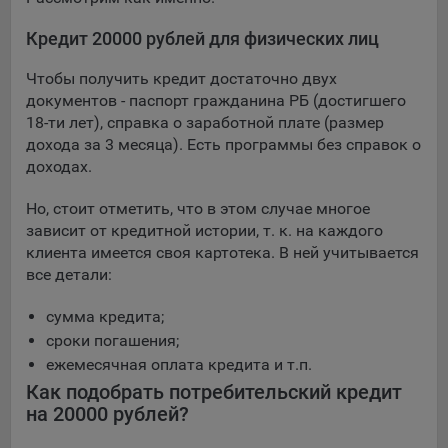
выбора (например, языкового). Техническая аналитика
используется для обеспечения корректной работы сайта.
Кредит 20000 рублей для физических лиц
Компании, которой мы поручаем обработку данных для
Чтобы получить кредит достаточно двух
данной цели:
документов - паспорт гражданина РБ (достигшего
Сервис хранения информации, предоставляемый
18-ти лет), справка о заработной плате (размер
компанией, согласно договора аренды ООО «Рэкун
дохода за 3 месяца). Есть программы без справок о
технолоджи», 220069 г. Минск, пр-т Дзержинского, д.3Б,
доходах.
пом.44.
Но, стоит отметить, что в этом случае многое
Рекламные Cookie
зависит от кредитной истории, т. к. на каждого
клиента имеется своя картотека. В ней учитывается
Отключение рекламных cookie-файлы не позволит
все детали:
принимать меры по совершенствованию работы
Сайта, исходя из предпочтений пользователя, а также
сумма кредита;
осуществлять подбор рекламы, иных рекламных
сроки погашения;
материалов по наиболее актуальному, подходящему
ежемесячная оплата кредита и т.п.
назначению для каждого конкретного пользователя.
Как подобрать потребительский кредит
Компании, которым мы поручаем обработку данных для
на 20000 рублей?
данной цели: