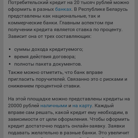
Потребительский кредит на 20 тысяч рублей можно
Яндекса рекламная сеть (Yandex Mobile Ads, ADFOX) -
оформить в разных
банках
. В Республике Беларусь
сервис показа контекстной рекламы. Адрес: Yandex
представлены как национальные, так и
Europe AG, Werftestrasse 4, CH-6005 Luzern, Switzerland.
коммерческие банки. Главным аспектом при
Google Ads - сервис показа контекстной рекламы,
получении кредита является ставка по проценту.
предоставляемый компанией Google Ireland Ltd, Gordon
Зависит она от трех составляющих:
House Barrow Street Dublin 4, D04E5W5 Ireland.
суммы дохода кредитуемого;
время действия договора;
Сохранить мои изменения
полноты пакета документов.
Также можно отметить, что банк вправе
Сохранить по умолчанию
пригласить поручителей. Связанно это с рисками и
снижением процентной ставки.
На этой площадке можно представлены кредиты на
20000 рублей
наличными
и
на карту
. Каждый
вправе сам решать, какой кредит ему необходим, в
зависимости от цели оформления. Чтобы оформить
кредит достаточно подать онлайн-заявку. Заявки
подавать желательно в разные банки. Это увеличит