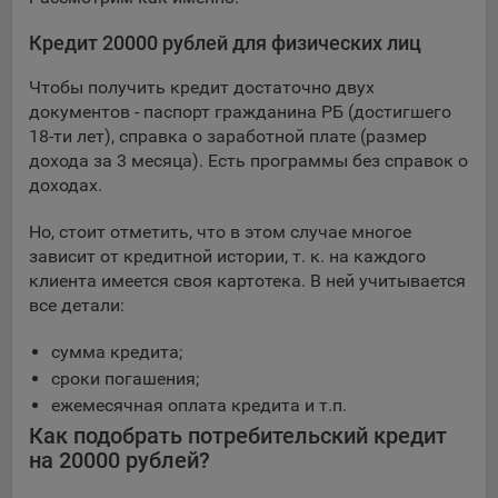
выбора (например, языкового). Техническая аналитика
используется для обеспечения корректной работы сайта.
Кредит 20000 рублей для физических лиц
Компании, которой мы поручаем обработку данных для
Чтобы получить кредит достаточно двух
данной цели:
документов - паспорт гражданина РБ (достигшего
Сервис хранения информации, предоставляемый
18-ти лет), справка о заработной плате (размер
компанией, согласно договора аренды ООО «Рэкун
дохода за 3 месяца). Есть программы без справок о
технолоджи», 220069 г. Минск, пр-т Дзержинского, д.3Б,
доходах.
пом.44.
Но, стоит отметить, что в этом случае многое
Рекламные Cookie
зависит от кредитной истории, т. к. на каждого
клиента имеется своя картотека. В ней учитывается
Отключение рекламных cookie-файлы не позволит
все детали:
принимать меры по совершенствованию работы
Сайта, исходя из предпочтений пользователя, а также
сумма кредита;
осуществлять подбор рекламы, иных рекламных
сроки погашения;
материалов по наиболее актуальному, подходящему
ежемесячная оплата кредита и т.п.
назначению для каждого конкретного пользователя.
Как подобрать потребительский кредит
Компании, которым мы поручаем обработку данных для
на 20000 рублей?
данной цели: