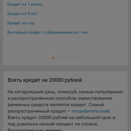
конфиденциальности Яндекс
.
Кредит на 1 месяц
Кре
Google Analytics – сервис веб-аналитики,
Кредит на 5 лет
Кре
предоставляемый компанией Google, Inc. Адрес: Google,
Кредит на год
Кре
Google Data Protection Office, 1600 Amphitheatre Pkwy,
Mountain View, CA 94043, USA.
Политика
Выгодный кредит с оформлением за 1 час
Кре
конфиденциальности Google.
Кре
Matomo — это система веб-аналитики, которая позволяет
Ещ
Кре
следит за доступностью сервисов, предоставляемых
myfin.by.
Адрес: ООО «Рэкун технолоджи», 220069 г. Минск, пр-т
Дзержинского, д.3Б, пом.44.
Пиксель VK Рекламы - сервис позволяет показывать
Взять кредит на 20000 рублей
рекламу на площадке VK пользователям, которые
На сегодняшний день, пожалуй, самым популярным
посещали сайт.
Адрес: ООО «ВК», РФ, 125167, г. Москва, Ленинградский
и распространённым способом заимствования
проспект, д. 39, стр. 79, БЦ «SkyLight».
денежных средств является кредит. Самый
распространенный кредит –
потребительский
.
Технические настройки
Взять кредит 20000 рублей на небольшой срок и
под довольно низкий процент не сложно.
Технические настройки хранят технические данные вашего
Рассмотрим как именно.