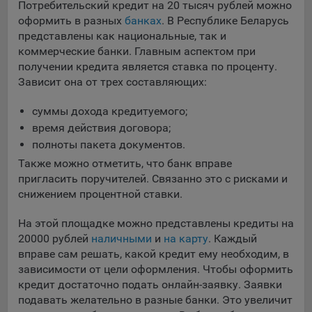
Потребительский кредит на 20 тысяч рублей можно
Яндекса рекламная сеть (Yandex Mobile Ads, ADFOX) -
оформить в разных
банках
. В Республике Беларусь
сервис показа контекстной рекламы. Адрес: Yandex
представлены как национальные, так и
Europe AG, Werftestrasse 4, CH-6005 Luzern, Switzerland.
коммерческие банки. Главным аспектом при
Google Ads - сервис показа контекстной рекламы,
получении кредита является ставка по проценту.
предоставляемый компанией Google Ireland Ltd, Gordon
Зависит она от трех составляющих:
House Barrow Street Dublin 4, D04E5W5 Ireland.
суммы дохода кредитуемого;
время действия договора;
Сохранить мои изменения
полноты пакета документов.
Также можно отметить, что банк вправе
Сохранить по умолчанию
пригласить поручителей. Связанно это с рисками и
снижением процентной ставки.
На этой площадке можно представлены кредиты на
20000 рублей
наличными
и
на карту
. Каждый
вправе сам решать, какой кредит ему необходим, в
зависимости от цели оформления. Чтобы оформить
кредит достаточно подать онлайн-заявку. Заявки
подавать желательно в разные банки. Это увеличит