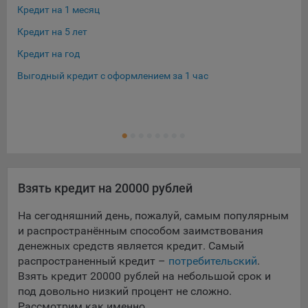
конфиденциальности Яндекс
.
Кредит на 1 месяц
Кре
Google Analytics – сервис веб-аналитики,
Кредит на 5 лет
Кре
предоставляемый компанией Google, Inc. Адрес: Google,
Кредит на год
Кре
Google Data Protection Office, 1600 Amphitheatre Pkwy,
Mountain View, CA 94043, USA.
Политика
Выгодный кредит с оформлением за 1 час
Кре
конфиденциальности Google.
Кре
Matomo — это система веб-аналитики, которая позволяет
Ещ
Кре
следит за доступностью сервисов, предоставляемых
myfin.by.
Адрес: ООО «Рэкун технолоджи», 220069 г. Минск, пр-т
Дзержинского, д.3Б, пом.44.
Пиксель VK Рекламы - сервис позволяет показывать
Взять кредит на 20000 рублей
рекламу на площадке VK пользователям, которые
На сегодняшний день, пожалуй, самым популярным
посещали сайт.
Адрес: ООО «ВК», РФ, 125167, г. Москва, Ленинградский
и распространённым способом заимствования
проспект, д. 39, стр. 79, БЦ «SkyLight».
денежных средств является кредит. Самый
распространенный кредит –
потребительский
.
Технические настройки
Взять кредит 20000 рублей на небольшой срок и
под довольно низкий процент не сложно.
Технические настройки хранят технические данные вашего
Рассмотрим как именно.