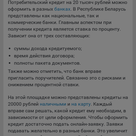
Потребительский кредит на 20 тысяч рублей можно
Яндекса рекламная сеть (Yandex Mobile Ads, ADFOX) -
оформить в разных
банках
. В Республике Беларусь
сервис показа контекстной рекламы. Адрес: Yandex
представлены как национальные, так и
Europe AG, Werftestrasse 4, CH-6005 Luzern, Switzerland.
коммерческие банки. Главным аспектом при
Google Ads - сервис показа контекстной рекламы,
получении кредита является ставка по проценту.
предоставляемый компанией Google Ireland Ltd, Gordon
Зависит она от трех составляющих:
House Barrow Street Dublin 4, D04E5W5 Ireland.
суммы дохода кредитуемого;
время действия договора;
Сохранить мои изменения
полноты пакета документов.
Также можно отметить, что банк вправе
Сохранить по умолчанию
пригласить поручителей. Связанно это с рисками и
снижением процентной ставки.
На этой площадке можно представлены кредиты на
20000 рублей
наличными
и
на карту
. Каждый
вправе сам решать, какой кредит ему необходим, в
зависимости от цели оформления. Чтобы оформить
кредит достаточно подать онлайн-заявку. Заявки
подавать желательно в разные банки. Это увеличит