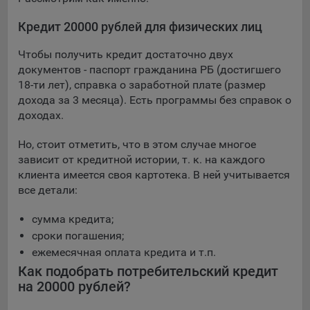
выбора (например, языкового). Техническая аналитика
используется для обеспечения корректной работы сайта.
Кредит 20000 рублей для физических лиц
Компании, которой мы поручаем обработку данных для
Чтобы получить кредит достаточно двух
данной цели:
документов - паспорт гражданина РБ (достигшего
Сервис хранения информации, предоставляемый
18-ти лет), справка о заработной плате (размер
компанией, согласно договора аренды ООО «Рэкун
дохода за 3 месяца). Есть программы без справок о
технолоджи», 220069 г. Минск, пр-т Дзержинского, д.3Б,
доходах.
пом.44.
Но, стоит отметить, что в этом случае многое
Рекламные Cookie
зависит от кредитной истории, т. к. на каждого
клиента имеется своя картотека. В ней учитывается
Отключение рекламных cookie-файлы не позволит
все детали:
принимать меры по совершенствованию работы
Сайта, исходя из предпочтений пользователя, а также
сумма кредита;
осуществлять подбор рекламы, иных рекламных
сроки погашения;
материалов по наиболее актуальному, подходящему
ежемесячная оплата кредита и т.п.
назначению для каждого конкретного пользователя.
Как подобрать потребительский кредит
Компании, которым мы поручаем обработку данных для
на 20000 рублей?
данной цели: