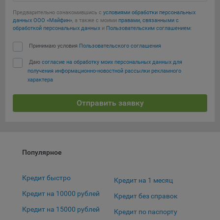
выбора (например, языкового). Техническая аналитика
используется для обеспечения корректной работы сайта.
Предварительно ознакомившись с
условиями обработки персональных
данных ООО «Майфин»
, а также с моими
правами, связанными с
Компании, которой мы поручаем обработку данных для
обработкой персональных данных
и
Пользовательским соглашением
:
данной цели:
Принимаю условия
Пользовательского соглашения
Сервис хранения информации, предоставляемый
Даю
согласие на обработку моих персональных данных для
компанией, согласно договора аренды ООО «Рэкун
получения информационно-новостной рассылки рекламного
технолоджи», 220069 г. Минск, пр-т Дзержинского, д.3Б,
характера
пом.44.
Отправить заявку
Рекламные Cookie
Отключение рекламных cookie-файлы не позволит
принимать меры по совершенствованию работы
Сайта, исходя из предпочтений пользователя, а также
Популярное
осуществлять подбор рекламы, иных рекламных
материалов по наиболее актуальному, подходящему
Кредит быстро
назначению для каждого конкретного пользователя.
Кредит на 1 месяц
Кредит на 10000 рублей
Кредит без справок
Компании, которым мы поручаем обработку данных для
Кредит на 15000 рублей
данной цели:
Кредит по паспорту