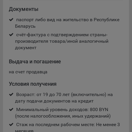
Сроки хранения обрабатываемых на сайтах Общества
файлов cookie:
Документы
Пользователи могут принять или отклонить все
паспорт либо вид на жительство в Республике
обрабатываемые на сайте файлы cookie. При этом
Беларусь
корректная работа сайта возможна только в случае
счёт-фактура с подтверждением страны-
использования необходимых файлов cookie. В случае их
производителя товара/иной аналогичный
отключения может потребоваться совершать повторный
выбор предпочтений куки, языковой версии сайта, а
документ
также могут некорректно отображаться некоторые
версии страниц.
Выдача и погашение
Помимо настроек файлов cookie на сайте субъекты
на счет продавца
персональных данных могут принять или отклонить сбор
всех или некоторых файлов cookie в настройках своего
Условия получения
браузера.
Возраст: от 19 до 70 лет (включительно) на
5.1. Обеспечение удобства пользователей сайтов;
дату подачи документов на кредит
5.2. Повышение качества функционирования сайтов, в том
Минимальный уровень доходов: 800 BYN
числе корректность их работы;
(после налогообложения, иных удержаний)
Стаж на последнем рабочем месте: Не менее 3
5.3. Сбор аналитической информации в обобщенном виде
месяцев
для оценки и дальнейшего улучшения работы сайтов;