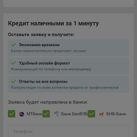
конфиденциальности Яндекс
.
Google Analytics – сервис веб-аналитики,
предоставляемый компанией Google, Inc. Адрес: Google,
Кредит наличными за 1 минуту
Google Data Protection Office, 1600 Amphitheatre Pkwy,
Mountain View, CA 94043, USA.
Политика
Оставьте заявку и получите:
конфиденциальности Google.
Экономию времени
Matomo — это система веб-аналитики, которая позволяет
Банки самостоятельно предложат лучшее
следит за доступностью сервисов, предоставляемых
myfin.by.
Удобный онлайн формат
Адрес: ООО «Рэкун технолоджи», 220069 г. Минск, пр-т
Коммуникация по телефону или мессенджеру
Дзержинского, д.3Б, пом.44.
Ответы на все вопросы
Пиксель VK Рекламы - сервис позволяет показывать
Консультация по всем аспектам кредита от профессионалов
рекламу на площадке VK пользователям, которые
посещали сайт.
Заявка будет направлена в банки:
Адрес: ООО «ВК», РФ, 125167, г. Москва, Ленинградский
проспект, д. 39, стр. 79, БЦ «SkyLight».
МТбанк
Банк БелВЭБ
БНБ-Банк
Технические настройки
Технические настройки хранят технические данные вашего
Телефон