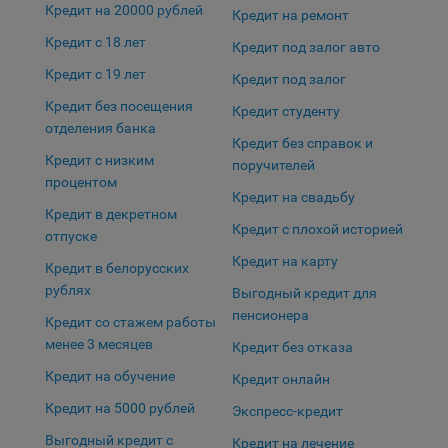
Кредит на 20000 рублей
Яндекса рекламная сеть (Yandex Mobile Ads, ADFOX) -
Кредит на ремонт
сервис показа контекстной рекламы. Адрес: Yandex
Кредит с 18 лет
Кредит под залог авто
Europe AG, Werftestrasse 4, CH-6005 Luzern, Switzerland.
Кредит с 19 лет
Кредит под залог
Google Ads - сервис показа контекстной рекламы,
Кредит без посещения
предоставляемый компанией Google Ireland Ltd, Gordon
Кредит студенту
отделения банка
House Barrow Street Dublin 4, D04E5W5 Ireland.
Кредит без справок и
Кредит с низким
поручителей
процентом
Сохранить мои изменения
Кредит на свадьбу
Кредит в декретном
Кредит с плохой историей
отпуске
Сохранить по умолчанию
Кредит на карту
Кредит в белорусских
рублях
Выгодный кредит для
пенсионера
Кредит со стажем работы
менее 3 месяцев
Кредит без отказа
Кредит на обучение
Кредит онлайн
Кредит на 5000 рублей
Экспресс-кредит
Выгодный кредит с
Кредит на лечение