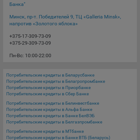
Банка"
16. Пользователь всегда может направить сообщение с
имеющимся у него вопросом, в части использования
Минск, пр-т. Победителей 9, ТЦ «Galleria Minsk»,
файлов сookie, на электронную почту Общества:
напротив «Золотого яблока»
info@myfin.by
Аналитические Cookie
+375-17-309-73-09
+375-29-309-73-09
Отключение аналитических cookie-файлов не позволит
Пн-Вс: 10:00-22:00
определять предпочтения пользователей Сайта, в том
числе наиболее и наименее популярные страницы и
принимать меры по совершенствованию работы Сайта
исходя из предпочтений пользователей
Потребительские кредиты в Беларусбанке
Потребительские кредиты в Белагропромбанке
Потребительские кредиты в Приорбанке
Статистические куки позволяют определять предпочтения
Потребительские кредиты в Сбер Банке
пользователей сайта.
Потребительские кредиты в Белинвестбанке
Компании, которым мы поручаем обработку
Потребительские кредиты в Альфа Банке
статистических cookies:
Потребительские кредиты в Банке БелВЭБ
Потребительские кредиты в Белгазпромбанке
Яндекс Метрика – сервис веб-аналитики,
предоставляемый ООО «Яндекс». Адрес: г. Москва, ул.
Потребительские кредиты в МТбанке
Льва Толстого, д. 16, 119021.
Политика
Потребительские кредиты в Банке ВТБ (Беларусь)