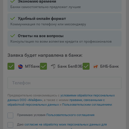
Экономию времени
Подобные функции улучшают условия работы
Банки самостоятельно предложат лучшее
пользователей с сайтом.
Удобный онлайн формат
9.3. Файлы cookie предпочтений, например, для настройки
Коммуникация по телефону или мессенджеру
контента. Данные файлы cookie собирают информацию о
выборе пользователя на сайте и его предпочтениях и
Ответы на все вопросы
позволяют Обществу «запомнить» информацию о
Консультация по всем аспектам кредита от профессионалов
выбранном пользователем городе и других местных
настройках для того, чтобы соответствующим образом
Заявка будет направлена в банки:
настраивать сайт.
МТбанк
Банк БелВЭБ
БНБ-Банк
9.4. Аналитические файлы cookie, например
Яндекс.Метрика, Google Analytics. Данные файлы cookie
собирают информацию о том, как пользователь
Телефон
использовал сайты, и позволяют Обществу вносить в них
улучшения.
Предварительно ознакомившись с
условиями обработки персональных
данных ООО «Майфин»
, а также с моими
правами, связанными с
Аналитические файлы cookie показывают, какие страницы
обработкой персональных данных
и
Пользовательским соглашением
:
сайта Общества посещаются чаще всего, помогают
Сохранить мои изменения
выявлять трудности, возникающие при использовании
Принимаю условия
Пользовательского соглашения
сайта, а также позволяют оценить эффективность
Даю
согласие на обработку моих персональных данных для
Сохранить по умолчанию
рекламы. Благодаря этому у Общества есть возможность