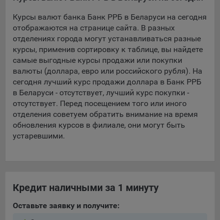
Курсы валют банка Банк РРБ в Беларуси на сегодня
5.4. Создание и предоставление персонализированной
рекламы пользователю.
отображаются на странице сайта. В разных
отделениях города могут устанавливаться разные
9.1. Технические (обязательные) файлы cookie, например,
курсы, применив сортировку к таблице, вы найдете
применяемые при регистрации либо входе в систему, или
самые выгодные курсы продажи или покупки
для оставления отзыва либо комментария. Данные файлы
валюты (доллара, евро или российского рубля). На
cookie используются в целях обеспечения корректной
сегодня лучший курс продажи доллара в Банк РРБ
работы сайтов и полноценного использования его
в Беларуси - отсутствует, лучший курс покупки -
функционала пользователем, не могут быть отключены в
отсутствует. Перед посещением того или иного
системах. Вместе с тем, пользователь может настроить
отделения советуем обратить внимание на время
браузер, чтобы он блокировал такие файлы сookie или
обновления курсов в филиале, они могут быть
уведомлял пользователя об их использовании — но в таком
устаревшими.
случае некоторые разделы сайта могут не работать).
9.2. Функциональные файлы cookie, например,
определяющие имя пользователя. Данные файлы cookie
используются для обеспечения работы некоторых
Кредит наличными за 1 минуту
дополнительных функций сайтов, например, для хранения
предпочтений пользователя, в том числе имени
Оставьте заявку и получите:
пользователя или выбора языка, и для предотвращения
повторных прохождений опросов пользователями.