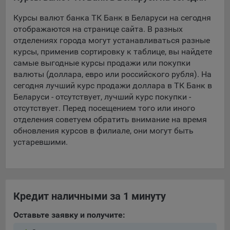
Курсы валют банка ТК Банк в Беларуси на сегодня
5.4. Создание и предоставление персонализированной
рекламы пользователю.
отображаются на странице сайта. В разных
отделениях города могут устанавливаться разные
9.1. Технические (обязательные) файлы cookie, например,
курсы, применив сортировку к таблице, вы найдете
применяемые при регистрации либо входе в систему, или
самые выгодные курсы продажи или покупки
для оставления отзыва либо комментария. Данные файлы
валюты (доллара, евро или российского рубля). На
cookie используются в целях обеспечения корректной
сегодня лучший курс продажи доллара в ТК Банк в
работы сайтов и полноценного использования его
Беларуси - отсутствует, лучший курс покупки -
функционала пользователем, не могут быть отключены в
отсутствует. Перед посещением того или иного
системах. Вместе с тем, пользователь может настроить
отделения советуем обратить внимание на время
браузер, чтобы он блокировал такие файлы сookie или
обновления курсов в филиале, они могут быть
уведомлял пользователя об их использовании — но в таком
устаревшими.
случае некоторые разделы сайта могут не работать).
9.2. Функциональные файлы cookie, например,
определяющие имя пользователя. Данные файлы cookie
используются для обеспечения работы некоторых
Кредит наличными за 1 минуту
дополнительных функций сайтов, например, для хранения
предпочтений пользователя, в том числе имени
Оставьте заявку и получите:
пользователя или выбора языка, и для предотвращения
повторных прохождений опросов пользователями.