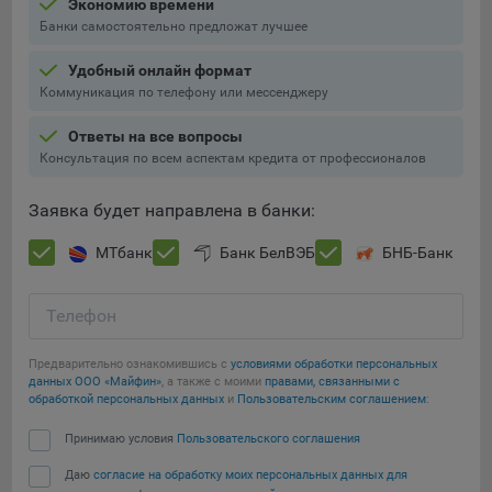
Экономию времени
Подобные функции улучшают условия работы
Банки самостоятельно предложат лучшее
пользователей с сайтом.
Удобный онлайн формат
9.3. Файлы cookie предпочтений, например, для настройки
Коммуникация по телефону или мессенджеру
контента. Данные файлы cookie собирают информацию о
выборе пользователя на сайте и его предпочтениях и
Ответы на все вопросы
позволяют Обществу «запомнить» информацию о
Консультация по всем аспектам кредита от профессионалов
выбранном пользователем городе и других местных
настройках для того, чтобы соответствующим образом
Заявка будет направлена в банки:
настраивать сайт.
МТбанк
Банк БелВЭБ
БНБ-Банк
9.4. Аналитические файлы cookie, например
Яндекс.Метрика, Google Analytics. Данные файлы cookie
собирают информацию о том, как пользователь
Телефон
использовал сайты, и позволяют Обществу вносить в них
улучшения.
Предварительно ознакомившись с
условиями обработки персональных
данных ООО «Майфин»
, а также с моими
правами, связанными с
Аналитические файлы cookie показывают, какие страницы
обработкой персональных данных
и
Пользовательским соглашением
:
сайта Общества посещаются чаще всего, помогают
Сохранить мои изменения
выявлять трудности, возникающие при использовании
Принимаю условия
Пользовательского соглашения
сайта, а также позволяют оценить эффективность
Даю
согласие на обработку моих персональных данных для
Сохранить по умолчанию
рекламы. Благодаря этому у Общества есть возможность